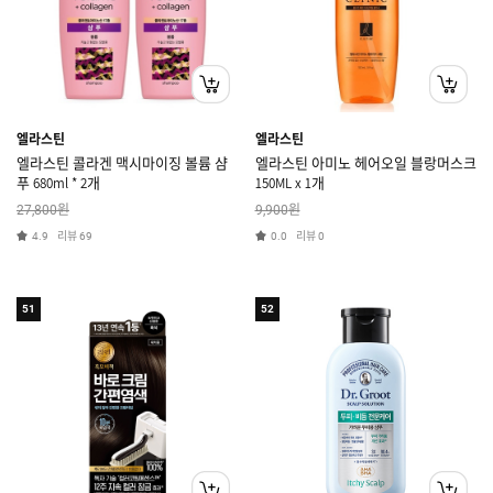
엘라스틴
엘라스틴
엘라스틴 콜라겐 맥시마이징 볼륨 샴
엘라스틴 아미노 헤어오일 블랑머스크
푸 680ml * 2개
150ML x 1개
원
원
27,800
9,900
리뷰
리뷰
4.9
69
0.0
0
51
52