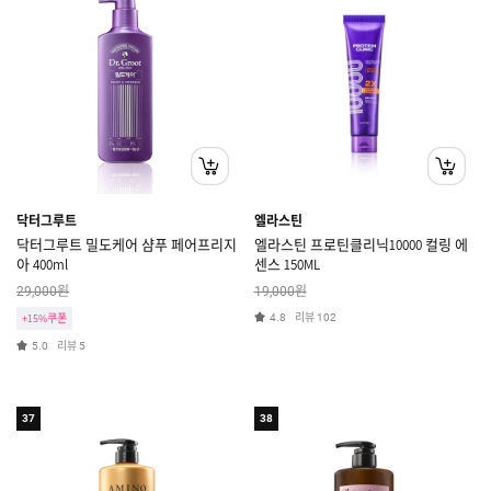
닥터그루트
엘라스틴
닥터그루트 밀도케어 샴푸 페어프리지
엘라스틴 프로틴클리닉10000 컬링 에
아 400ml
센스 150ML
원
원
29,000
19,000
리뷰
+15%쿠폰
4.8
102
리뷰
5.0
5
37
38