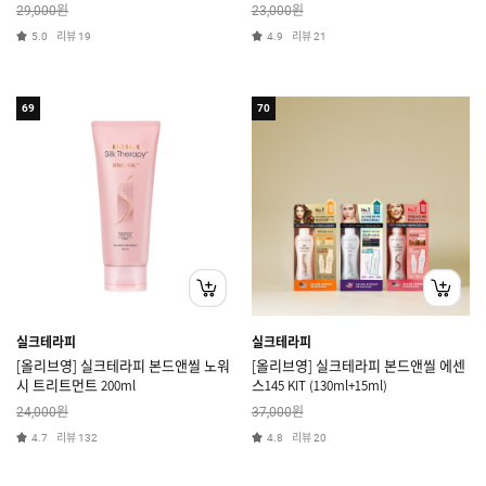
원
원
29,000
23,000
리뷰
리뷰
5.0
19
4.9
21
69
70
실크테라피
실크테라피
[올리브영] 실크테라피 본드앤씰 노워
[올리브영] 실크테라피 본드앤씰 에센
시 트리트먼트 200ml
스145 KIT (130ml+15ml)
원
원
24,000
37,000
리뷰
리뷰
4.7
132
4.8
20