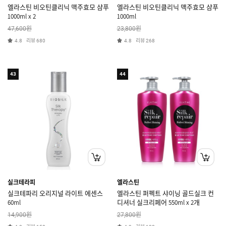
엘라스틴 비오틴클리닉 맥주효모 샴푸
엘라스틴 비오틴클리닉 맥주효모 샴푸
1000ml x 2
1000ml
원
원
47,600
23,800
리뷰
리뷰
4.8
680
4.8
268
43
44
실크테라피
엘라스틴
실크테파리 오리지널 라이트 에센스
엘라스틴 퍼펙트 샤이닝 골드실크 컨
60ml
디셔너 실크리페어 550ml x 2개
원
원
14,900
27,800