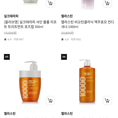
실크테라피
엘라스틴
[올리브영] 실크테라피 샤인 볼륨 리프
엘라스틴 비오틴클리닉 맥주효모 컨디
트 트리트먼트 로즈힙 500ml
셔너 1000ml
원
원
15,500
23,800
리뷰
리뷰
4.9
467
4.8
502
05
06
엘라스틴
엘라스틴