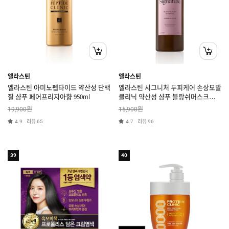
엘라스틴
엘라스틴
엘라스틴 아미노펩타이드 약산성 단백
엘라스틴 시그니처 두피케어 손상모발
질 샴푸 페어프리지아향 950ml
클리닉 약산성 샴푸 블랑쉬머스크향
1L
원
원
19,900
15,900
리뷰
리뷰
4.9
65
4.7
96
39
40