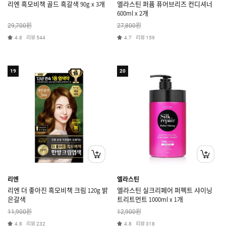
리엔 흑모비책 골드 흑갈색 90g x 3개
엘라스틴 퍼퓸 퓨어브리즈 컨디셔너
600ml x 2개
원
원
29,700
27,800
리뷰
리뷰
4.8
544
4.7
159
19
20
리엔
엘라스틴
리엔 더 좋아진 흑모비책 크림 120g 밝
엘라스틴 실크리페어 퍼펙트 샤이닝
은갈색
트리트먼트 1000ml x 1개
원
원
11,900
12,900
리뷰
리뷰
4.8
232
4.8
318