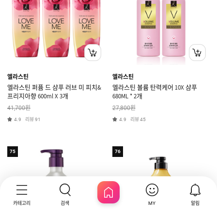
엘라스틴
엘라스틴
엘라스틴 퍼퓸 드 샴푸 러브 미 피치&
엘라스틴 볼륨 탄력케어 10X 샴푸
프리지아향 600ml X 3개
680ML * 2개
원
원
41,700
27,800
리뷰
리뷰
4.9
91
4.9
45
75
76
카테고리
검색
알림
MY
HOME