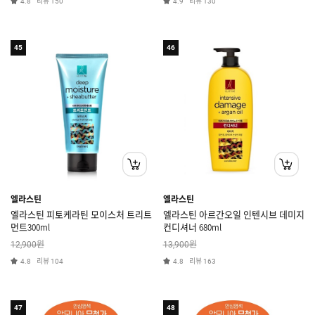
리뷰
리뷰
4.8
150
4.9
130
45
46
엘라스틴
엘라스틴
엘라스틴 피토케라틴 모이스처 트리트
엘라스틴 아르간오일 인텐시브 데미지
먼트300ml
컨디셔너 680ml
원
원
12,900
13,900
리뷰
리뷰
4.8
104
4.8
163
47
48