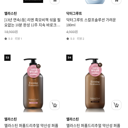
엘라스틴
닥터그루트
[13년 연속1등] 리엔 흑모비책 섞을 필
닥터그루트 스칼프솔루션 가려운
요없는 10분 완성 12주 지속 바로크림
180ml
간편염색 저자극 새치염색 흑색 80g
원
원
18,900
4,900
리뷰
리뷰
5.0
1
5.0
2
53
54
엘라스틴
엘라스틴
엘라스틴 퍼퓸드리추얼 약산성 퍼퓸
엘라스틴 퍼퓸드리추얼 약산성 퍼퓸