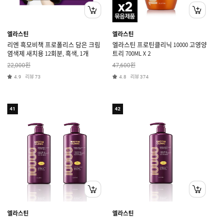
엘라스틴
엘라스틴
리엔 흑모비책 프로폴리스 담은 크림
엘라스틴 프로틴클리닉 10000 고영양
염색제 새치용 12회분, 흑색, 1개
트리 700ML X 2
원
원
22,000
47,600
리뷰
리뷰
4.9
73
4.8
374
41
42
엘라스틴
엘라스틴