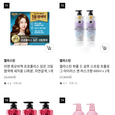
71
72
엘라스틴
엘라스틴
리엔 흑모비책 프로폴리스 담은 크림
엘라스틴 퍼퓸 드 샴푸 스프링 프롤로
염색제 새치용 12회분, 자연갈색, 1개
그 아이리스 앤 머스크향 600ml x 2개
원
원
22,000
27,800
리뷰
리뷰
4.8
88
4.7
74
73
74