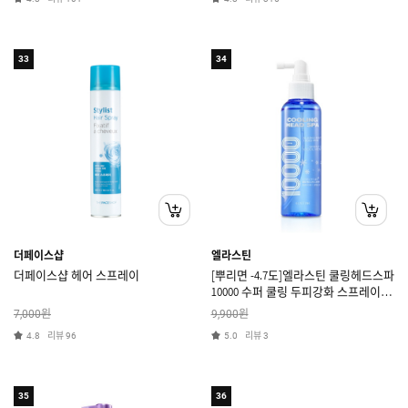
33
34
더페이스샵
엘라스틴
더페이스샵 헤어 스프레이
[뿌리면 -4.7도]엘라스틴 쿨링헤드스파
10000 수퍼 쿨링 두피강화 스프레이
150ml x 1개
원
원
7,000
9,900
리뷰
리뷰
4.8
96
5.0
3
35
36