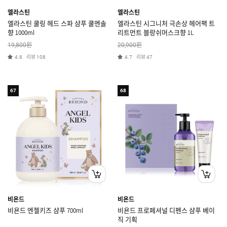
엘라스틴
엘라스틴
엘라스틴 쿨링 헤드 스파 샴푸 쿨멘솔
엘라스틴 시그니처 극손상 헤어팩 트
향 1000ml
리트먼트 블랑쉬머스크향 1L
원
원
19,800
20,900
리뷰
리뷰
4.8
108
4.7
47
67
68
비욘드
비욘드
비욘드 엔젤키즈 샴푸 700ml
비욘드 프로페셔널 디펜스 샴푸 베이
직 기획