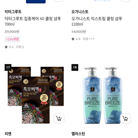
닥터그루트
오가니스트
닥터그루트 집중케어 AD 쿨링 샴푸
오가니스트 익스트림 쿨링 샴푸
700ml
1100ml
원
원
39,900
14,900
리뷰
+15%쿠폰
4.9
117
리뷰
5.0
2
17
18
리엔
엘라스틴