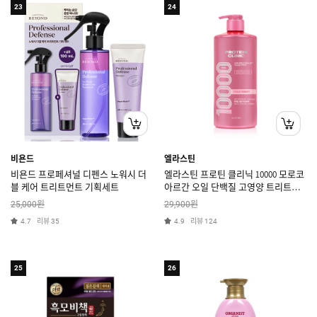
23
24
비욘드
엘라스틴
비욘드 프로페셔널 디펜스 노워시 더
엘라스틴 프로틴 클리닉 10000 모로코
블 케어 트리트먼트 기획세트
아르간 오일 단백질 고영양 트리트먼
트 피치블로썸향 1000ml
원
원
25,000
29,900
리뷰
리뷰
4.7
35
4.9
124
25
26