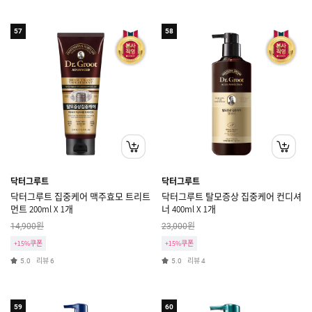
57
58
닥터그루트
닥터그루트
닥터그루트 집중케어 맥주효모 트리트
닥터그루트 탈모증상 집중케어 컨디셔
먼트 200ml X 1개
너 400ml X 1개
원
원
14,900
23,000
+15%쿠폰
+15%쿠폰
리뷰
리뷰
5.0
6
5.0
4
59
60