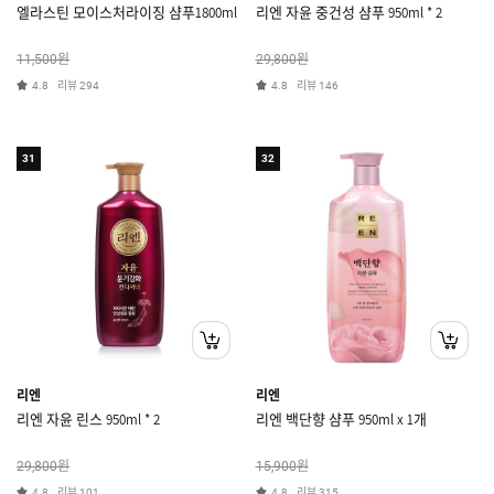
엘라스틴 모이스처라이징 샴푸1800ml
리엔 자윤 중건성 샴푸 950ml * 2
원
원
11,500
29,800
리뷰
리뷰
4.8
294
4.8
146
31
32
리엔
리엔
리엔 자윤 린스 950ml * 2
리엔 백단향 샴푸 950ml x 1개
원
원
29,800
15,900
리뷰
리뷰
4.8
101
4.8
315