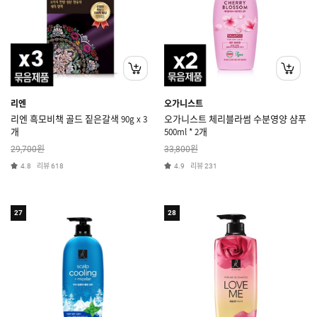
리엔
오가니스트
리엔 흑모비책 골드 짙은갈색 90g x 3
오가니스트 체리블라썸 수분영양 샴푸
개
500ml * 2개
원
원
29,700
33,800
리뷰
리뷰
4.8
618
4.9
231
27
28