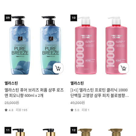
09
10
엘라스틴
엘라스틴
엘라스틴 퓨어 브리즈 퍼퓸 샴푸 로즈
[1+1] 엘라스틴 프로틴 클리닉 10000
앤 피오니향 600ml x 2개
단백질 고영양 샴푸 피치 블로썸향
1.5L
원
원
25,000
49,200
리뷰
리뷰
4.8
195
5.0
1
11
12