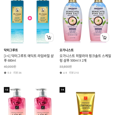
닥터그루트
오가니스트
[1+1] 닥터그루트 애딕트 라임바질 샴
오가니스트 히말라야 핑크솔트 스케일
푸 680ml
링 샴푸 500ml X 2개
원
원
40,000
33,800
리뷰
리뷰
5.0
36
4.9
210
13
14