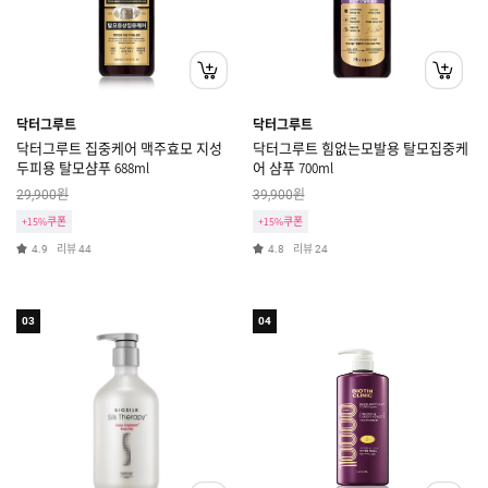
닥터그루트
닥터그루트
닥터그루트 집중케어 맥주효모 지성
닥터그루트 힘없는모발용 탈모집중케
두피용 탈모샴푸 688ml
어 샴푸 700ml
원
원
29,900
39,900
+15%쿠폰
+15%쿠폰
리뷰
리뷰
4.9
44
4.8
24
03
04