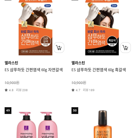
엘라스틴
엘라스틴
ES 샴푸하듯 간편염색 60g 자연갈색
ES 샴푸하듯 간편염색 60g 흑갈색
원
원
10,900
10,900
리뷰
리뷰
4.8
208
4.7
189
49
50