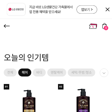
0
오늘의 인기템
전체
헤어
바디
덴탈케어
세탁/주방/청소
위생용
01
02