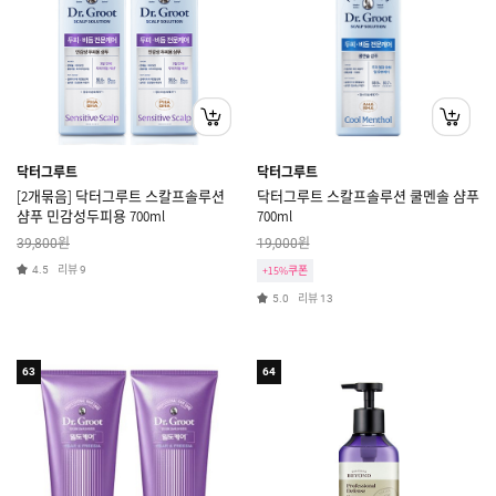
닥터그루트
닥터그루트
[2개묶음] 닥터그루트 스칼프솔루션
닥터그루트 스칼프솔루션 쿨멘솔 샴푸
샴푸 민감성두피용 700ml
700ml
원
원
39,800
19,000
리뷰
4.5
9
+15%쿠폰
리뷰
5.0
13
63
64