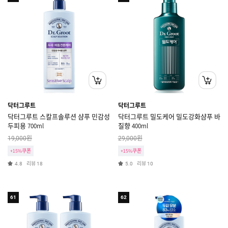
닥터그루트
닥터그루트
닥터그루트 스칼프솔루션 샴푸 민감성
닥터그루트 밀도케어 밀도강화샴푸 바
두피용 700ml
질향 400ml
원
원
19,000
29,000
+15%쿠폰
+15%쿠폰
리뷰
리뷰
4.8
18
5.0
10
61
62