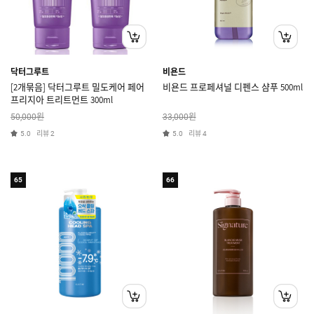
닥터그루트
비욘드
[2개묶음] 닥터그루트 밀도케어 페어
비욘드 프로페셔널 디펜스 샴푸 500ml
프리지아 트리트먼트 300ml
원
원
50,000
33,000
리뷰
리뷰
5.0
2
5.0
4
65
66