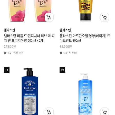
엘라스틴
엘라스틴
엘라스틴 퍼퓸 드 컨디셔너 러브 미 피
엘라스틴 아르간오일 영양(데미지) 트
치 앤 프리지아향 600ml x 2개
리트먼트 300ml
원
원
27,800
12,900
리뷰
리뷰
4.8
147
4.8
81
15
16