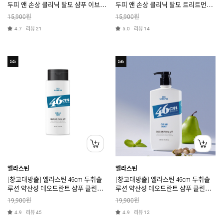
두피 앤 손상 클리닉 탈모 샴푸 이브닝
두피 앤 손상 클리닉 탈모 트리트먼트
로맨스 화이트 튜베로즈향
이브닝 로맨스 화이트 튜베로즈향
원
원
15,900
15,900
리뷰
리뷰
4.7
21
5.0
14
55
56
엘라스틴
엘라스틴
[창고대방출] 엘라스틴 46cm 두취솔
[창고대방출] 엘라스틴 46cm 두취솔
루션 약산성 데오드란트 샴푸 클린민
루션 약산성 데오드란트 샴푸 클린민
트향 225ml
트향 600ml
원
원
19,900
19,900
리뷰
리뷰
4.9
45
4.9
12