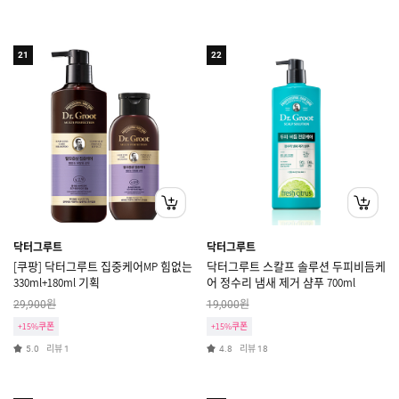
21
22
닥터그루트
닥터그루트
[쿠팡] 닥터그루트 집중케어MP 힘없는
닥터그루트 스칼프 솔루션 두피비듬케
330ml+180ml 기획
어 정수리 냄새 제거 샴푸 700ml
원
원
29,900
19,000
+15%쿠폰
+15%쿠폰
리뷰
리뷰
5.0
1
4.8
18