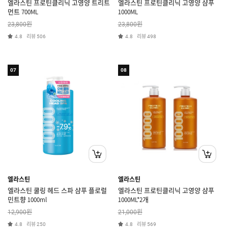
엘라스틴 프로틴클리닉 고영양 트리트
엘라스틴 프로틴클리닉 고영양 샴푸
먼트 700ML
1000ML
원
원
23,800
23,800
리뷰
리뷰
4.8
506
4.8
498
07
08
엘라스틴
엘라스틴
엘라스틴 쿨링 헤드 스파 샴푸 플로럴
엘라스틴 프로틴클리닉 고영양 샴푸
민트향 1000ml
1000ML*2개
원
원
12,900
21,000
리뷰
리뷰
4.8
250
4.8
569