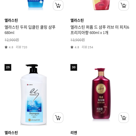
엘라스틴
엘라스틴
엘라스틴 두피 딥클린 쿨링 샴푸
엘라스틴 퍼퓸 드 샴푸 러브 미 피치&
680ml
프리지아향 600ml x 1개
원
원
12,900
13,900
리뷰
리뷰
4.8
720
4.8
254
29
30
엘라스틴
리엔