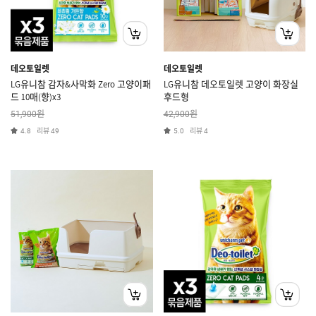
데오토일렛
데오토일렛
LG유니참 감자&사막화 Zero 고양이패
LG유니참 데오토일렛 고양이 화장실
드 10매(향)x3
후드형
원
원
51,900
42,900
리뷰
리뷰
4.8
49
5.0
4