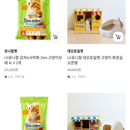
유니참펫
데오토일렛
LG유니참 감자&사막화 Zero 고양이모
LG유니참 데오토일렛 고양이 화장실
래 4L X 2개
오픈형
원
원
57,200
44,800
리뷰
리뷰
4.8
38
4.6
3