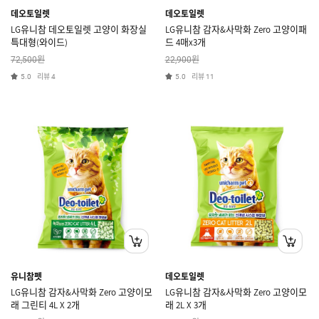
데오토일렛
데오토일렛
LG유니참 데오토일렛 고양이 화장실
LG유니참 감자&사막화 Zero 고양이패
특대형(와이드)
드 4매x3개
원
원
72,500
22,900
리뷰
리뷰
5.0
4
5.0
11
유니참펫
데오토일렛
LG유니참 감자&사막화 Zero 고양이모
LG유니참 감자&사막화 Zero 고양이모
래 그린티 4L X 2개
래 2L X 3개