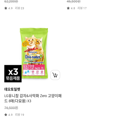
원
원
62,200
46,500
리뷰
리뷰
4.9
23
4.8
17
데오토일렛
LG유니참 감자&사막화 Zero 고양이패
드 8매(다묘용) X3
원
76,500
리뷰
4.9
19