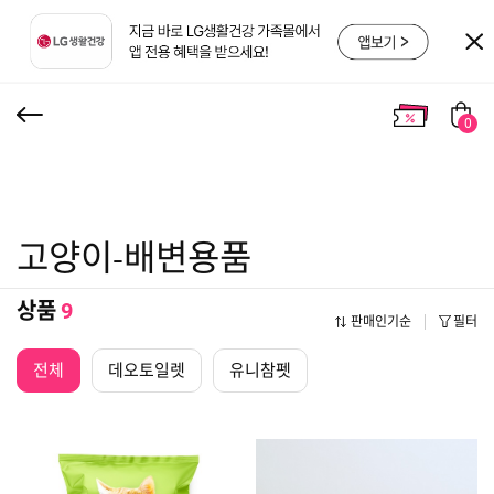
0
고양이-배변용품
상품
9
판매인기순
필터
전체
데오토일렛
유니참펫