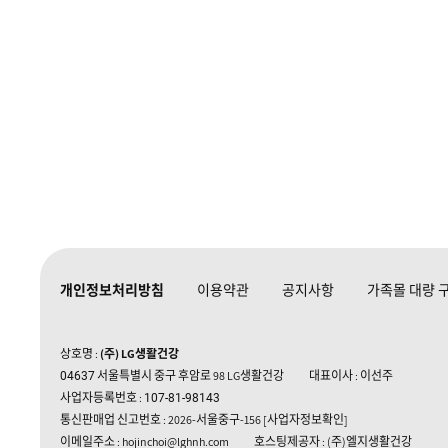
개인정보처리방침
이용약관
공지사항
가족몰 대량 
상호명 :
(주) LG생활건강
서울특별시 중구 후암로 98 LG생활건강
대표이사 : 이선주
04637
사업자등록번호 :
107-81-98143
통신판매업 신고번호 : 2026-서울중구-156
[사업자정보확인]
이메일주소 : hojinchoi@lghnh.com
호스팅제공자 : (주)엘지생활건강