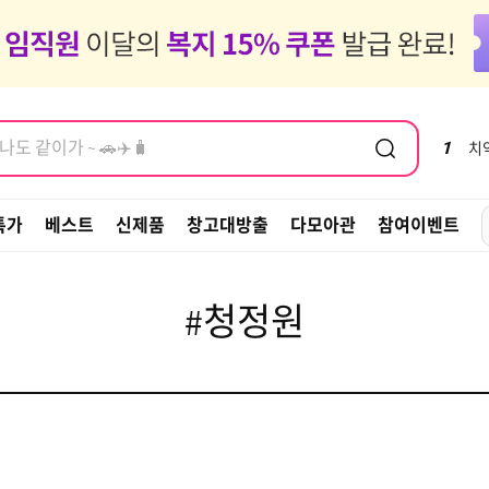
도 같이가 ~ 🚗✈️🧳
염모제, 새치
도 같이가 ~ 🚗✈️🧳
1
치
염모제, 새치
특가
베스트
신제품
창고대방출
다모아관
참여이벤트
#청정원