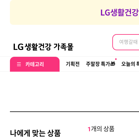
여행갈때 나
염색약, 
여행갈때 나
염색약, 
기획전
주말장 특가🎁
오늘의 
카테고리
개의 상품
1
나에게 맞는 상품