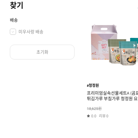
찾기
배송
미우사랑 배송
초기화
#청정원
프리미엄실속선물세트A (곰
튀김가루 부침가루 청정원 요
원
18,625
리뷰
0.0
0