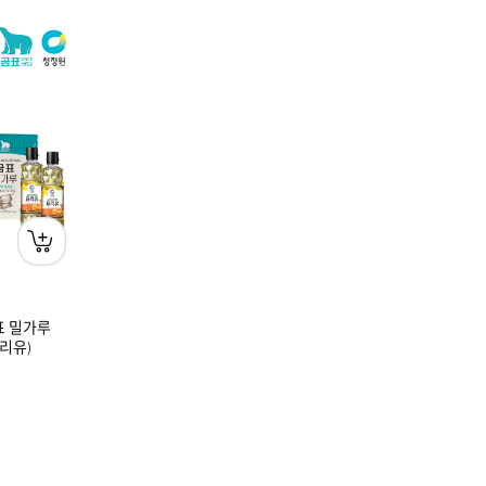
표 밀가루
리유)