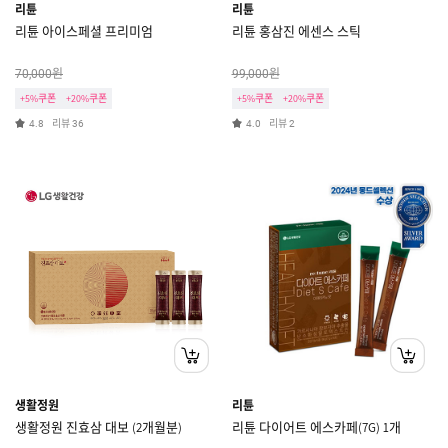
리튠
리튠
리튠 아이스페셜 프리미엄
리튠 홍삼진 에센스 스틱
원
원
70,000
99,000
+5%쿠폰
+20%쿠폰
+5%쿠폰
+20%쿠폰
리뷰
리뷰
4.8
36
4.0
2
생활정원
리튠
생활정원 진효삼 대보 (2개월분)
리튠 다이어트 에스카페(7G) 1개