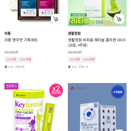
리튠
생활정원
리튠 맨우먼 기획세트
생활정원 비피움 레티놀 콜라겐 1BOX
(28포, 4주분)
원
원
59,000
28,000
+5%쿠폰
+20%쿠폰
+5%쿠폰
+20%쿠폰
리뷰
리뷰
4.8
35
4.6
15
한정특가