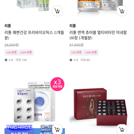
리튠
리튠
리튠 쾌변건강 프리바이오틱스 (1개월
리튠 면역 츄어블 멀티비타민 미네랄
분)
(60정 1개월분)
원
원
26,000
31,000
+5%쿠폰
+20%쿠폰
+5%쿠폰
+20%쿠폰
리뷰
리뷰
4.8
166
4.8
89