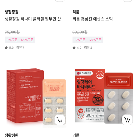
생활정원
리튠
생활정원 하나미 플라셀 알부민 샷
리튠 홍삼진 에센스 스틱
원
원
75,000
99,000
+5%쿠폰
+20%쿠폰
+5%쿠폰
+20%쿠폰
리뷰
리뷰
5.0
7
4.0
2
생활정원
리튠