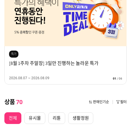
특가
[8월 1주차 주말장] 3일만 진행하는 놀라운 특가
2026.08.07 ~ 2026.08.09
01
/
06
상품
70
판매인기순
필터
전체
유시몰
리튠
생활정원