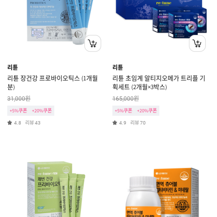
리튠
리튠
리튠 장건강 프로바이오틱스 (1개월
리튠 초임계 알티지오메가 트리플 기
분)
획세트 (2개월×3박스)
원
원
31,000
165,000
+5%쿠폰
+20%쿠폰
+5%쿠폰
+20%쿠폰
리뷰
리뷰
4.8
43
4.9
70