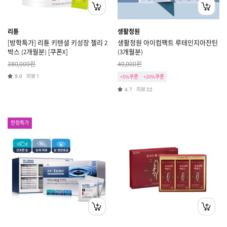
리튠
생활정원
[방학특가] 리튠 키텐셜 키성장 젤리 2
생활정원 아이컴팩트 루테인지아잔틴
박스 (2개월분) [쿠폰X]
(3개월분)
원
원
380,000
40,000
리뷰
5.0
1
+5%쿠폰
+20%쿠폰
리뷰
4.7
22
한정특가