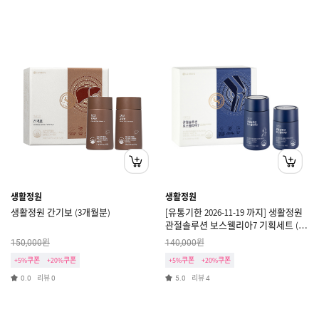
생활정원
생활정원
생활정원 간기보 (3개월분)
[유통기한 2026-11-19 까지] 생활정원
관절솔루션 보스웰리아7 기획세트 (8
주분)
원
원
150,000
140,000
+5%쿠폰
+20%쿠폰
+5%쿠폰
+20%쿠폰
리뷰
리뷰
0.0
0
5.0
4