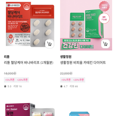
리튠
생활정원
리튠 혈당케어 바나바리프 (1개월분)
생활정원 비피움 카테킨 다이어트
원
원
18,000
22,000
+5%쿠폰
+20%쿠폰
+5%쿠폰
+20%쿠폰
리뷰
리뷰
5.0
16
4.7
46