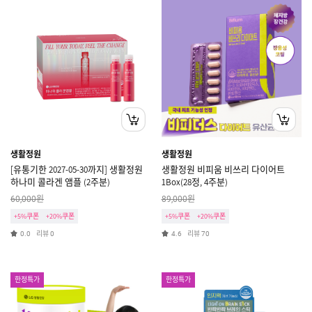
생활정원
생활정원
[유통기한 2027-05-30까지] 생활정원
생활정원 비피움 비쓰리 다이어트
하나미 콜라겐 앰플 (2주분)
1Box(28정, 4주분)
원
원
60,000
89,000
+5%쿠폰
+20%쿠폰
+5%쿠폰
+20%쿠폰
리뷰
리뷰
0.0
0
4.6
70
한정특가
한정특가