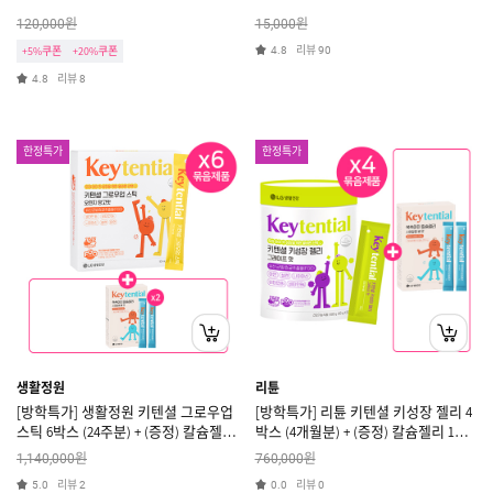
원
원
120,000
15,000
리뷰
+5%쿠폰
+20%쿠폰
4.8
90
리뷰
4.8
8
한정특가
한정특가
생활정원
리튠
[방학특가] 생활정원 키텐셜 그로우업
[방학특가] 리튠 키텐셜 키성장 젤리 4
스틱 6박스 (24주분) + (증정) 칼슘젤리
박스 (4개월분) + (증정) 칼슘젤리 1박
2박스 [쿠폰X]
스 [쿠폰X]
원
원
1,140,000
760,000
리뷰
리뷰
5.0
2
0.0
0