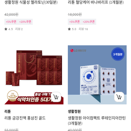
생활정원 식물성 멜라토닌(30일분)
리튠 혈당케어 바나바리프 (1개월분)
원
원
42,000
18,000
+5%쿠폰
+20%쿠폰
+5%쿠폰
+20%쿠폰
리뷰
리뷰
4.5
2
5.0
16
리튠
생활정원
리튠 금강진액 홍삼진 골드
생활정원 아이컴팩트 루테인지아잔틴
(3개월분)
원
원
55,000
40,000