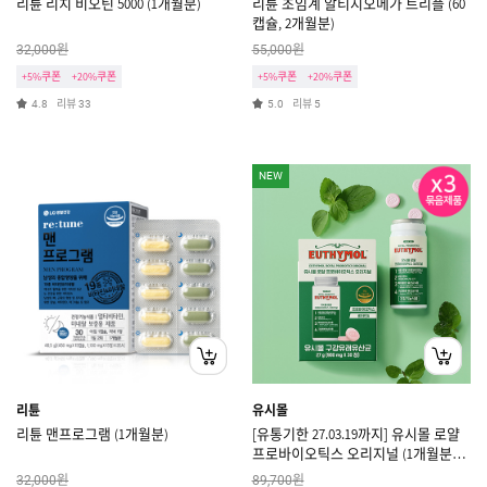
리튠 리치 비오틴 5000 (1개월분)
리튠 초임계 알티지오메가 트리플 (60
캡슐, 2개월분)
원
원
32,000
55,000
+5%쿠폰
+20%쿠폰
+5%쿠폰
+20%쿠폰
리뷰
리뷰
4.8
33
5.0
5
NEW
리튠
유시몰
리튠 맨프로그램 (1개월분)
[유통기한 27.03.19까지] 유시몰 로얄
프로바이오틱스 오리지널 (1개월분×3
개)
원
원
32,000
89,700