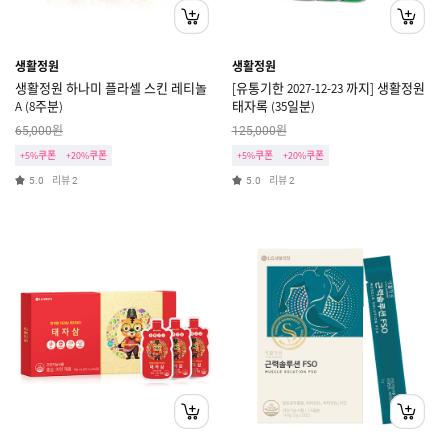
생활정원
생활정원
생활정원 하나미 플라셀 스킨 레티놀
[유통기한 2027-12-23 까지] 생활정원
A (8주분)
태자록 (35일분)
원
원
65,000
125,000
+5%쿠폰
+20%쿠폰
+5%쿠폰
+20%쿠폰
리뷰
리뷰
5.0
2
5.0
2