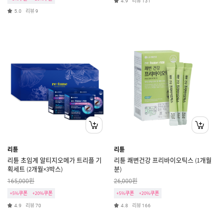
리뷰
4.9
131
리뷰
5.0
9
리튠
리튠
리튠 초임계 알티지오메가 트리플 기
리튠 쾌변건강 프리바이오틱스 (1개월
획세트 (2개월×3박스)
분)
원
원
165,000
26,000
+5%쿠폰
+20%쿠폰
+5%쿠폰
+20%쿠폰
리뷰
리뷰
4.9
70
4.8
166