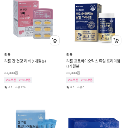
리튠
리튠
리튠 간 건강 리버 (1개월분)
리튠 프로바이오틱스 듀얼 프리미엄
(1개월분)
원
원
31,000
52,000
+5%쿠폰
+20%쿠폰
+5%쿠폰
+20%쿠폰
리뷰
리뷰
4.8
126
0.0
0