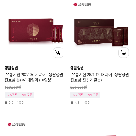
생활정원
생활정원
[유통기한 2027-07-26 까지] 생활정원
[유통기한 2026-12-13 까지] 생활정원
진효삼 본(本) 데일리 (50일분)
진효삼 진 (1개월분)
원
원
123,000
250,000
+5%쿠폰
+20%쿠폰
+5%쿠폰
+20%쿠폰
리뷰
리뷰
0.0
0
4.8
5