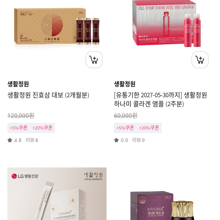
생활정원
생활정원
생활정원 진효삼 대보 (2개월분)
[유통기한 2027-05-30까지] 생활정원
하나미 콜라겐 앰플 (2주분)
원
원
120,000
60,000
+5%쿠폰
+20%쿠폰
+5%쿠폰
+20%쿠폰
리뷰
리뷰
4.8
8
0.0
0