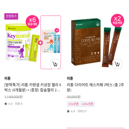
한정특가
리튠
리튠
[방학특가] 리튠 키텐셜 키성장 젤리 6
리튠 다이어트 에스카페 2박스 (총 2주
박스 (6개월분) + (증정) 칼슘젤리 2박
분)
스 [쿠폰X]
원
원
1,140,000
30,000
리뷰
5.0
5
+5%쿠폰
+20%쿠폰
리뷰
4.9
27