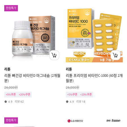
한정특가
리튠
리튠
리튠 뼈건강 비타민D 마그네슘 (2개월
리튠 프리미엄 비타민C-1000 (60정 2개
분)
월분)
원
원
26,000
26,000
+5%쿠폰
+20%쿠폰
+5%쿠폰
+20%쿠폰
리뷰
리뷰
4.9
62
4.9
18
한정특가