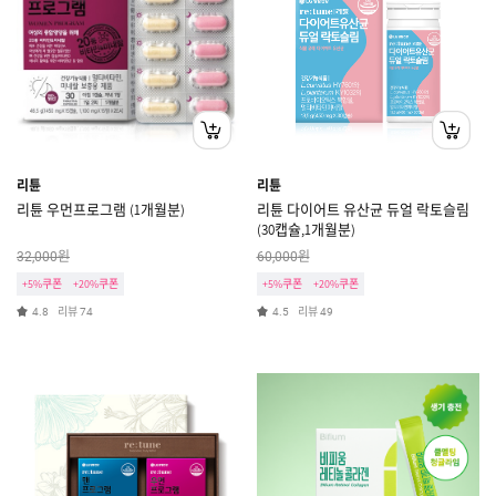
리튠
리튠
리튠 우먼프로그램 (1개월분)
리튠 다이어트 유산균 듀얼 락토슬림
(30캡슐,1개월분)
원
원
32,000
60,000
+5%쿠폰
+20%쿠폰
+5%쿠폰
+20%쿠폰
리뷰
리뷰
4.8
74
4.5
49