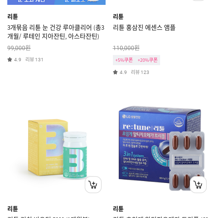
리튠
리튠
3개묶음 리튠 눈 건강 루아클리어 (총3
리튠 홍삼진 에센스 앰플
개월/ 루테인 지아잔틴, 아스타잔틴)
원
원
99,000
110,000
리뷰
4.9
131
+5%쿠폰
+20%쿠폰
리뷰
4.9
123
리튠
리튠