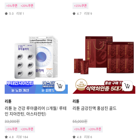
+5%쿠폰
+20%쿠폰
+15%쿠폰
리뷰
리뷰
5.0
1
4.7
9
리튠
리튠
리튠 눈 건강 루아클리어 (1개월/ 루테
리튠 금강진액 홍삼진 골드
인 지아잔틴, 아스타잔틴)
원
원
33,000
55,000
+5%쿠폰
+20%쿠폰
+5%쿠폰
+20%쿠폰
리뷰
리뷰
4.8
184
4.8
6