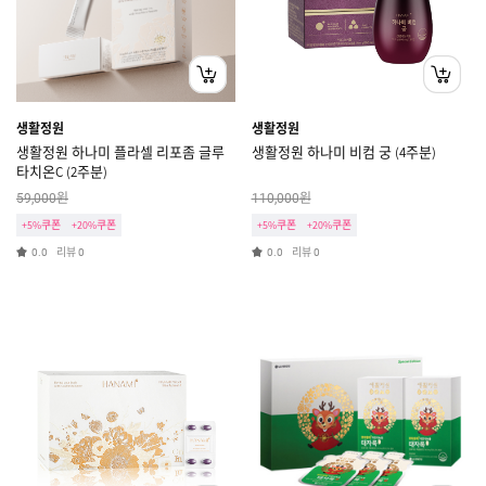
생활정원
생활정원
생활정원 하나미 플라셀 리포좀 글루
생활정원 하나미 비컴 궁 (4주분)
타치온C (2주분)
원
원
59,000
110,000
+5%쿠폰
+20%쿠폰
+5%쿠폰
+20%쿠폰
리뷰
리뷰
0.0
0
0.0
0