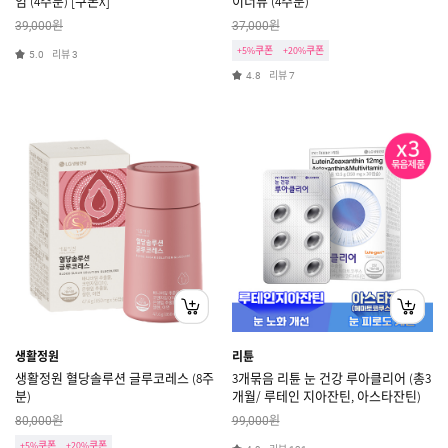
임 (4주분) [쿠폰X]
이너뷰 (4주분)
원
원
39,000
37,000
+5%쿠폰
+20%쿠폰
리뷰
5.0
3
리뷰
4.8
7
생활정원
리튠
생활정원 혈당솔루션 글루코레스 (8주
3개묶음 리튠 눈 건강 루아클리어 (총3
분)
개월/ 루테인 지아잔틴, 아스타잔틴)
원
원
80,000
99,000
+5%쿠폰
+20%쿠폰