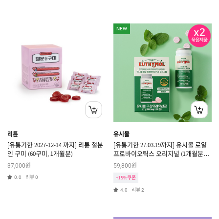
NEW
리튠
유시몰
[유통기한 2027-12-14 까지] 리튠 철분
[유통기한 27.03.19까지] 유시몰 로얄
인 구미 (60구미, 1개월분)
프로바이오틱스 오리지널 (1개월분×2
개)
원
원
37,000
59,800
리뷰
0.0
0
+15%쿠폰
리뷰
4.0
2