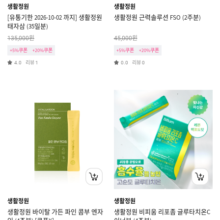
생활정원
생활정원
[유통기한 2026-10-02 까지] 생활정원
생활정원 근력솔루션 FSO (2주분)
태자삼 (35일분)
원
원
135,000
45,000
+5%쿠폰
+20%쿠폰
+5%쿠폰
+20%쿠폰
리뷰
리뷰
4.0
1
0.0
0
생활정원
생활정원
생활정원 바이탈 가든 파인 콤부 엔자
생활정원 비피움 리포좀 글루타치온C