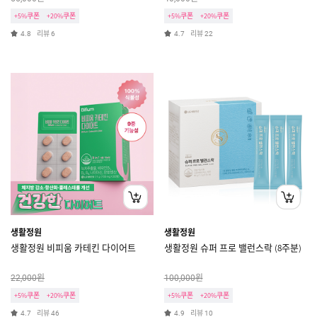
+5%쿠폰
+20%쿠폰
+5%쿠폰
+20%쿠폰
리뷰
리뷰
4.8
6
4.7
22
생활정원
생활정원
생활정원 비피움 카테킨 다이어트
생활정원 슈퍼 프로 밸런스락 (8주분)
원
원
22,000
100,000
+5%쿠폰
+20%쿠폰
+5%쿠폰
+20%쿠폰
리뷰
리뷰
4.7
46
4.9
10