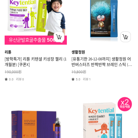
리튠
생활정원
[방학특가] 리튠 키텐셜 키성장 젤리 (1
[유통기한 26-12-08까지] 생활정원 어
개월분) [쿠폰X]
반버스터즈 반짝반짝 브레인 스틱 (14
일분) [쿠폰X]
원
원
190,000
19,800
리뷰
리뷰
0.0
0
5.0
1