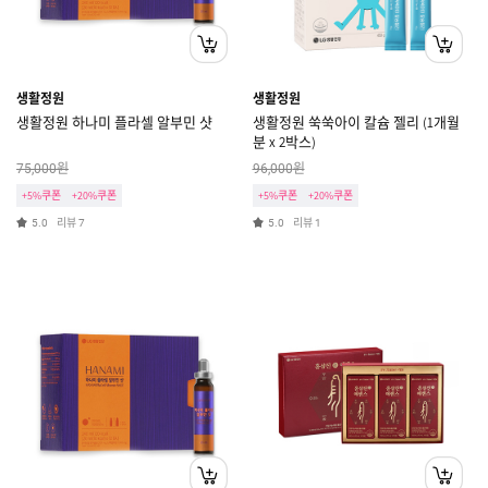
생활정원
생활정원
생활정원 하나미 플라셀 알부민 샷
생활정원 쑥쑥아이 칼슘 젤리 (1개월
분 x 2박스)
원
원
75,000
96,000
+5%쿠폰
+20%쿠폰
+5%쿠폰
+20%쿠폰
리뷰
리뷰
5.0
7
5.0
1