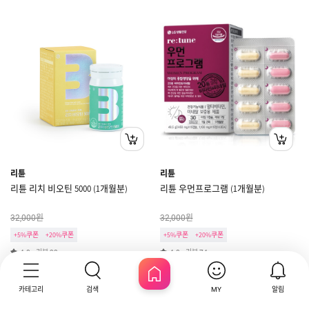
리튠
리튠
리튠 리치 비오틴 5000 (1개월분)
리튠 우먼프로그램 (1개월분)
원
원
32,000
32,000
+5%쿠폰
+20%쿠폰
+5%쿠폰
+20%쿠폰
리뷰
리뷰
4.8
33
4.8
74
카테고리
검색
알림
MY
HOME
한정특가
한정특가