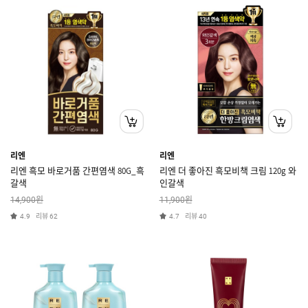
리엔
리엔
리엔 흑모 바로거품 간편염색 80G_흑
리엔 더 좋아진 흑모비책 크림 120g 와
갈색
인갈색
원
원
14,900
11,900
리뷰
리뷰
4.9
62
4.7
40