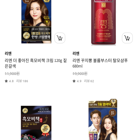
리엔
리엔
리엔 더 좋아진 흑모비책 크림 120g 짙
리엔 꾸지뽕 볼륨부스터 탈모샴푸
은갈색
680ml
원
원
11,900
19,900
리뷰
리뷰
4.8
186
4.9
62