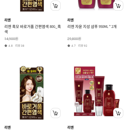
리엔
리엔
리엔 흑모 바로거품 간편염색 80G_흑
리엔 자윤 지성 샴푸 950ML * 2개
색
원
원
14,900
29,800
리뷰
리뷰
4.8
38
4.7
92
리엔
리엔