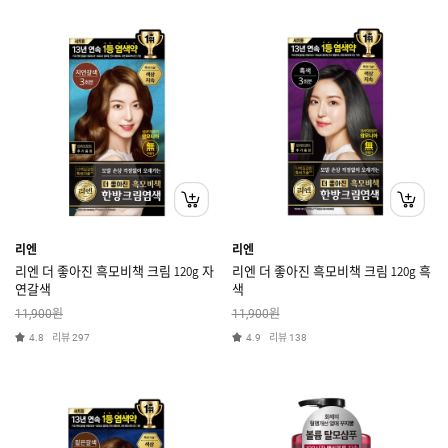
리엔
리엔
리엔 더 좋아진 흑모비책 크림 120g 자
리엔 더 좋아진 흑모비책 크림 120g 흑
연갈색
색
원
원
11,900
11,900
리뷰
리뷰
4.8
297
4.9
138