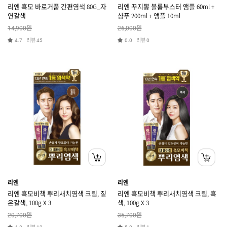
리엔 흑모 바로거품 간편염색 80G_자
리엔 꾸지뽕 볼륨부스터 앰플 60ml +
연갈색
샴푸 200ml + 앰플 10ml
원
원
14,900
26,000
리뷰
리뷰
4.7
45
0.0
0
리엔
리엔
리엔 흑모비책 뿌리새치염색 크림, 짙
리엔 흑모비책 뿌리새치염색 크림, 흑
은갈색, 100g X 3
색, 100g X 3
원
원
20,700
35,700