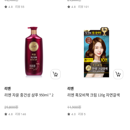
15,900
29,800
리뷰
리뷰
4.8
55
4.8
101
리엔
리엔
리엔 자윤 중건성 샴푸 950ml * 2
리엔 흑모비책 크림 120g 자연갈색
원
원
29,800
11,900
리뷰
리뷰
4.8
146
4.0
5