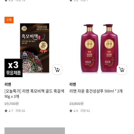
리뷰
리뷰
4.8
13
5.0
1
오특
리엔
리엔
[오늘특가] 리엔 흑모비책 골드 흑갈색
리엔 자윤 중건성샴푸 500ml * 2개
90g x 3개
원
원
29,700
23,800
리뷰
리뷰
4.7
26
4.9
52