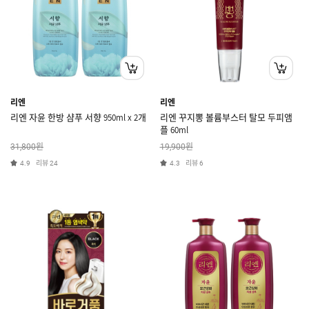
리엔
리엔
리엔 자윤 한방 샴푸 서향 950ml x 2개
리엔 꾸지뽕 볼륨부스터 탈모 두피앰
플 60ml
원
원
31,800
19,900
리뷰
리뷰
4.9
24
4.3
6