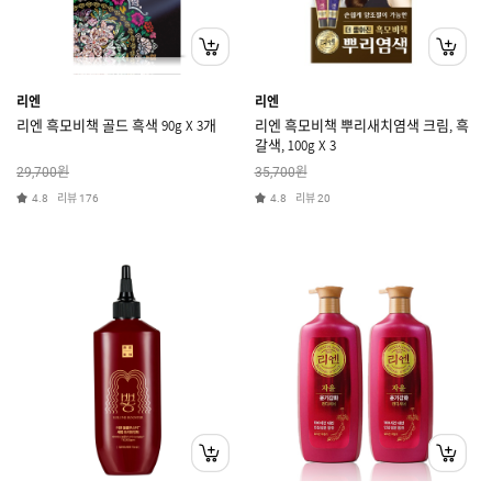
리엔
리엔
리엔 흑모비책 골드 흑색 90g X 3개
리엔 흑모비책 뿌리새치염색 크림, 흑
갈색, 100g X 3
원
원
29,700
35,700
리뷰
리뷰
4.8
176
4.8
20