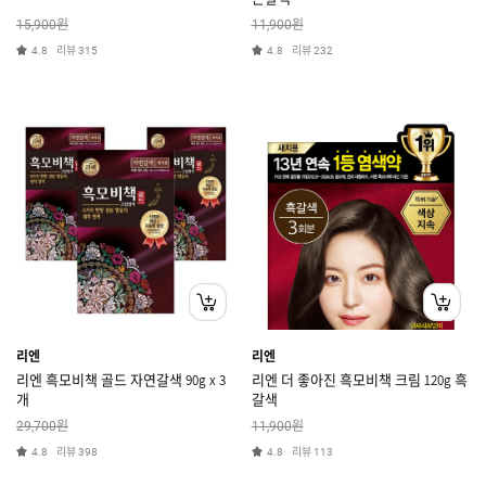
원
원
15,900
11,900
리뷰
리뷰
4.8
315
4.8
232
리엔
리엔
리엔 흑모비책 골드 자연갈색 90g x 3
리엔 더 좋아진 흑모비책 크림 120g 흑
개
갈색
원
원
29,700
11,900
리뷰
리뷰
4.8
398
4.8
113