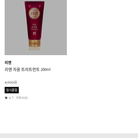
리엔
리엔 자윤 트리트먼트 200ml
원
4,900
일시품절
리뷰
4.7
620