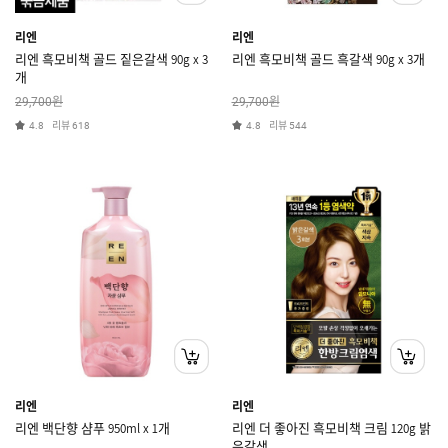
리엔
리엔
리엔 흑모비책 골드 짙은갈색 90g x 3
리엔 흑모비책 골드 흑갈색 90g x 3개
개
원
원
29,700
29,700
리뷰
리뷰
4.8
618
4.8
544
리엔
리엔
리엔 백단향 샴푸 950ml x 1개
리엔 더 좋아진 흑모비책 크림 120g 밝
은갈색