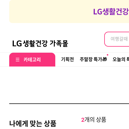
여행갈때 나
염색약, 
여행갈때 나
염색약, 
기획전
주말장 특가🎁
오늘의 
카테고리
개의 상품
2
나에게 맞는 상품