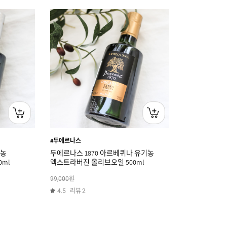
#두에르나스
기농
두에르나스 1870 아르베퀴나 유기농
ml
엑스트라버진 올리브오일 500ml
원
99,000
리뷰
4.5
2