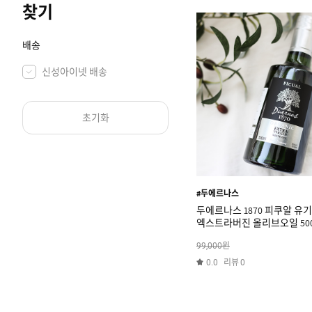
찾기
배송
신성아이넷 배송
초기화
#두에르나스
두에르나스 1870 피쿠알 유
엑스트라버진 올리브오일 500
원
99,000
리뷰
0.0
0