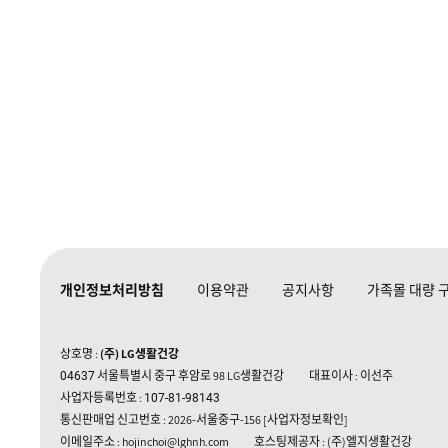
개인정보처리방침
이용약관
공지사항
가족몰 대량 
상호명 :
(주) LG생활건강
서울특별시 중구 후암로 98 LG생활건강
대표이사 : 이선주
04637
사업자등록번호 :
107-81-98143
통신판매업 신고번호 : 2026-서울중구-156
[사업자정보확인]
이메일주소 : hojinchoi@lghnh.com
호스팅제공자 : (주)엘지생활건강