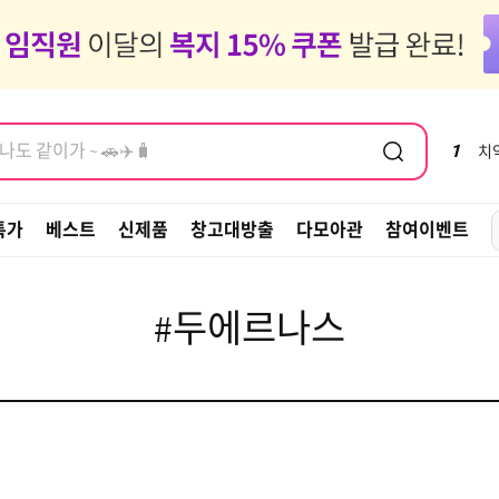
도 같이가 ~ 🚗✈️🧳
염모제, 새치
도 같이가 ~ 🚗✈️🧳
1
치
염모제, 새치
특가
베스트
신제품
창고대방출
다모아관
참여이벤트
#두에르나스