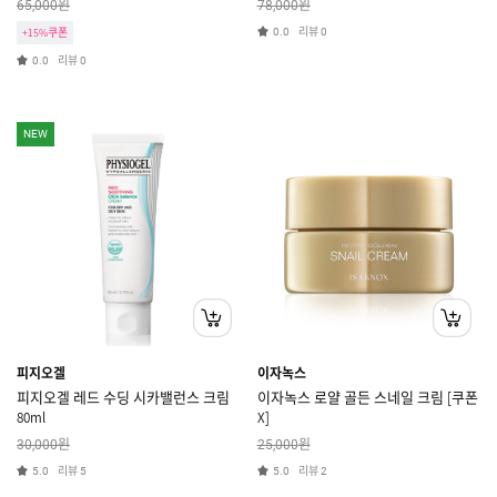
원
원
65,000
78,000
리뷰
+15%쿠폰
0.0
0
리뷰
0.0
0
NEW
피지오겔
이자녹스
피지오겔 레드 수딩 시카밸런스 크림
이자녹스 로얄 골든 스네일 크림 [쿠폰
80ml
X]
원
원
30,000
25,000
리뷰
리뷰
5.0
5
5.0
2