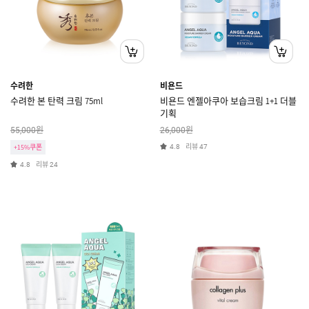
수려한
비욘드
수려한 본 탄력 크림 75ml
비욘드 엔젤아쿠아 보습크림 1+1 더블
기획
원
원
55,000
26,000
리뷰
+15%쿠폰
4.8
47
리뷰
4.8
24