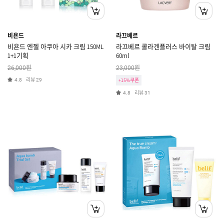
비욘드
라끄베르
비욘드 엔젤 아쿠아 시카 크림 150ML
라끄베르 콜라겐플러스 바이탈 크림
1+1기획
60ml
원
원
26,000
23,000
리뷰
4.8
29
+15%쿠폰
리뷰
4.8
31