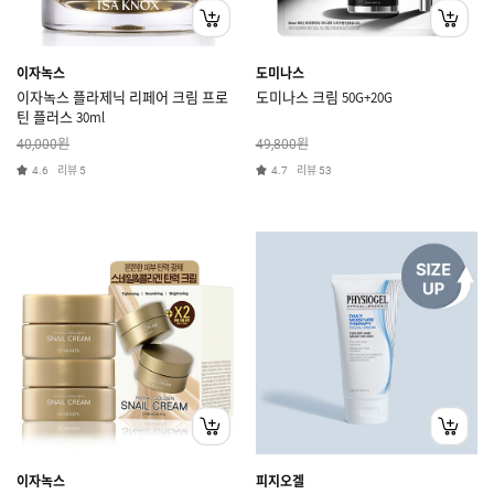
이자녹스
도미나스
이자녹스 플라제닉 리페어 크림 프로
도미나스 크림 50G+20G
틴 플러스 30ml
원
원
40,000
49,800
리뷰
리뷰
4.6
5
4.7
53
이자녹스
피지오겔