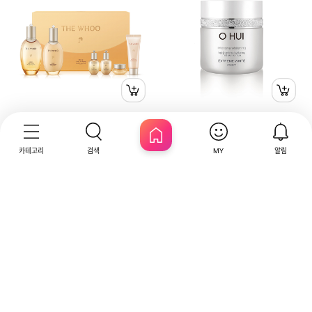
더후
오휘
더후 공진향 탄력 기초 2종 세트
익스트림 화이트 크림 50ml
카테고리
검색
알림
MY
HOME
원
원
140,000
100,000
리뷰
리뷰
4.9
105
5.0
5