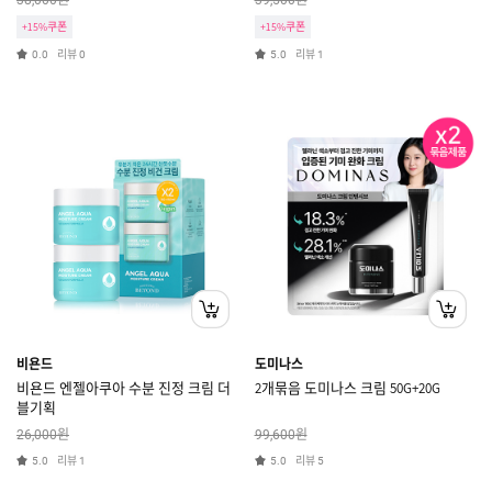
38,000
39,500
+15%쿠폰
+15%쿠폰
리뷰
리뷰
0.0
0
5.0
1
비욘드
도미나스
비욘드 엔젤아쿠아 수분 진정 크림 더
2개묶음 도미나스 크림 50G+20G
블기획
원
원
26,000
99,600
리뷰
리뷰
5.0
1
5.0
5