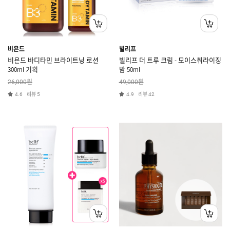
비욘드
빌리프
비욘드 바디타민 브라이트닝 로션
빌리프 더 트루 크림 - 모이스춰라이징
300ml 기획
밤 50ml
원
원
26,000
49,000
리뷰
리뷰
4.6
5
4.9
42