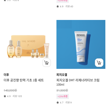
리뷰
5.0
8
+15%쿠폰
리뷰
4.9
40
더후
피지오겔
더후 공진향 탄력 기초 2종 세트
피지오겔 DMT 리제너러티브 크림
100ml
원
원
140,000
31,500
리뷰
4.9
105
+15%쿠폰
리뷰
4.7
9