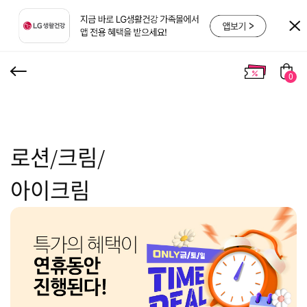
0
로션/크림/
아이크림