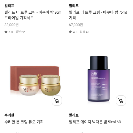
빌리프
빌리프
빌리프 더 트루 크림 - 아쿠아 밤 30ml
빌리프 더 트루 크림 - 아쿠아 밤 75ml
트라이얼 기획세트
기획
원
원
33,000
67,000
리뷰
리뷰
5.0
22
4.8
43
수려한
빌리프
수려한 본 크림 듀오 기획
빌리프 에이지 넉다운 밤 50ml AD