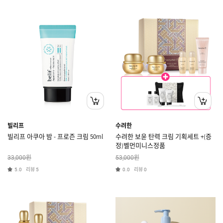
빌리프
수려한
빌리프 아쿠아 밤 - 프로즌 크림 50ml
수려한 보윤 탄력 크림 기획세트 +(증
정)벨먼미니스정품
원
원
33,000
53,000
리뷰
리뷰
5.0
5
0.0
0