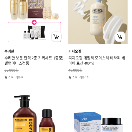
수려한
피지오겔
수려한 보윤 탄력 2종 기획세트+(증정)
피지오겔 데일리 모이스쳐 테라피 베
벨먼미니스정품
이비 로션 400ml
원
원
65,000
49,000
리뷰
리뷰
0.0
0
5.0
13