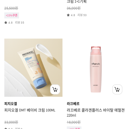
크림 1+1기획
원
원
25,500
36,000
리뷰
+15%쿠폰
4.8
53
리뷰
4.8
35
피지오겔
라끄베르
피지오겔 DMT 베이비 크림 100ML
라끄베르 콜라겐플러스 바이탈 에멀젼
220ml
원
원
33,000
18,000