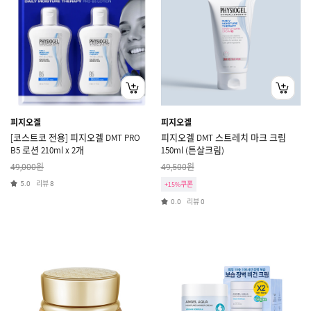
피지오겔
피지오겔
[코스트코 전용] 피지오겔 DMT PRO
피지오겔 DMT 스트레치 마크 크림
B5 로션 210ml x 2개
150ml (튼살크림)
원
원
49,000
49,500
리뷰
5.0
8
+15%쿠폰
리뷰
0.0
0