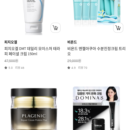
피지오겔
비욘드
피지오겔 DMT 데일리 모이스처 테라
비욘드 엔젤아쿠아 수분진정크림 트리
피 페이셜 크림 150ml
오
원
원
47,500
29,000
리뷰
리뷰
5.0
46
4.9
70