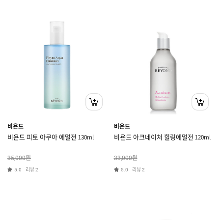
비욘드
비욘드
비욘드 피토 아쿠아 에멀전 130ml
비욘드 아크네이처 힐링에멀전 120ml
원
원
35,000
33,000
리뷰
리뷰
5.0
2
5.0
2