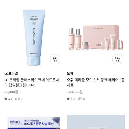
LG프라엘
오휘
LG 프라엘 글래스라이크 하이드로세
오휘 미라클 모이스처 핑크 베리어 3종
라 캡슐젤크림100ML
세트
원
원
55,000
120,000
리뷰
리뷰
4.0
2
5.0
5