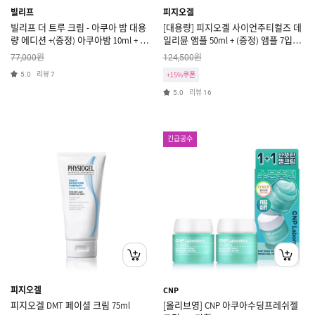
빌리프
피지오겔
빌리프 더 트루 크림 - 아쿠아 밤 대용
[대용량] 피지오겔 사이언주티컬즈 데
량 에디션 +(증정) 아쿠아밤 10ml + 프
일리뮨 앰플 50ml + (증정) 앰플 7입키
로즌크림 3ml * 5개
트
원
원
77,000
124,500
리뷰
5.0
7
+15%쿠폰
리뷰
5.0
16
긴급공수
피지오겔
CNP
피지오겔 DMT 페이셜 크림 75ml
[올리브영] CNP 아쿠아수딩프레쉬젤