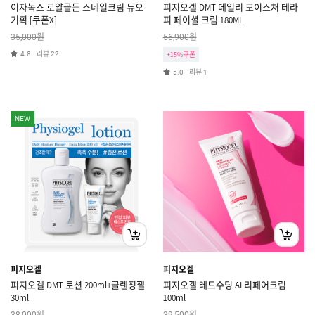
이자녹스 로얄골든 스네일크림 듀오
피지오겔 DMT 데일리 모이스처 테라
기획 [쿠폰X]
피 페이셜 크림 180ML
원
원
35,000
56,900
리뷰
4.8
22
+15%쿠폰
리뷰
5.0
1
NEW
피지오겔
피지오겔
피지오겔 DMT 로션 200ml+클렌징젤
피지오겔 레드수딩 AI 리페어크림
30ml
100ml
원
원