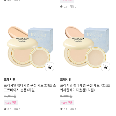
+15% 쿠폰
리뷰
0.0
0
프레시안
프레시안
프레시안 펩타세럼 쿠션 세트 203호 소
프레시안 펩타세럼 쿠션 세트 P201호
프트베이지(본품+리필)
화사한베이지(본품+리필)
원
원
37,000
37,000
+15% 쿠폰
+15% 쿠폰
리뷰
리뷰
0.0
0
5.0
1