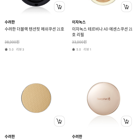
수려한
이자녹스
수려한 더블랙 텐션핏 메쉬쿠션 21호
이자녹스 테르비나 AD 에센스쿠션 21
호 리필
원
원
38,000
33,000
리뷰
리뷰
5.0
3
5.0
1
수려한
수려한