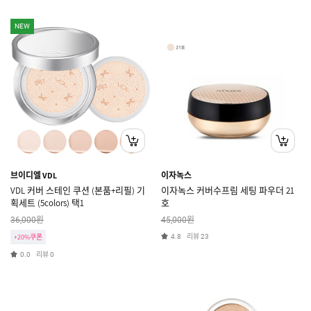
NEW
브이디엘 VDL
이자녹스
VDL 커버 스테인 쿠션 (본품+리필) 기
이자녹스 커버수프림 세팅 파우더 21
획세트 (5colors) 택1
호
원
원
36,000
45,000
리뷰
+20%쿠폰
4.8
23
리뷰
0.0
0