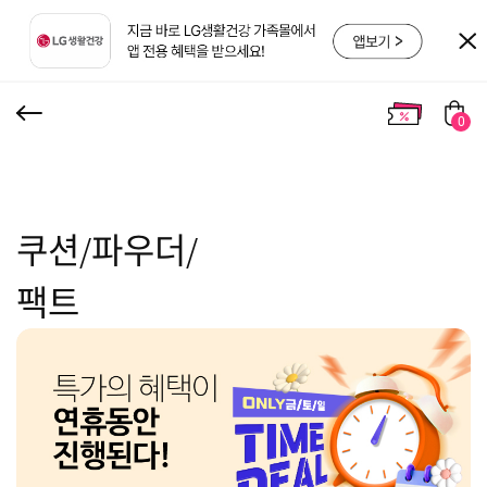
0
쿠션/파우더/
팩트