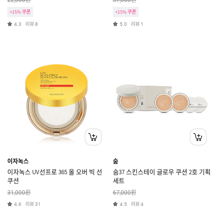
22,000
37,000
+15% 쿠폰
+15% 쿠폰
리뷰
리뷰
4.3
8
5.0
1
이자녹스
숨
이자녹스 UV선프로 365 올 오버 빅 선
숨37 스킨스테이 글로우 쿠션 2호 기획
쿠션
세트
원
원
31,000
67,000
리뷰
리뷰
4.6
31
4.5
4