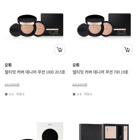
오휘
오휘
얼티밋 커버 데니어 쿠션 100D 20.5호
얼티밋 커버 데니어 쿠션 70D 19호
원
원
65,000
65,000
리뷰
리뷰
0.0
0
0.0
0