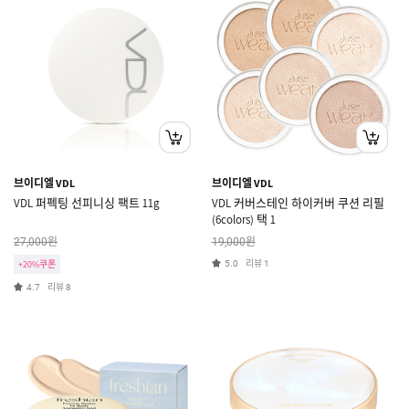
브이디엘 VDL
브이디엘 VDL
VDL 퍼펙팅 선피니싱 팩트 11g
VDL 커버스테인 하이커버 쿠션 리필
(6colors) 택 1
원
원
27,000
19,000
리뷰
+20%쿠폰
5.0
1
리뷰
4.7
8