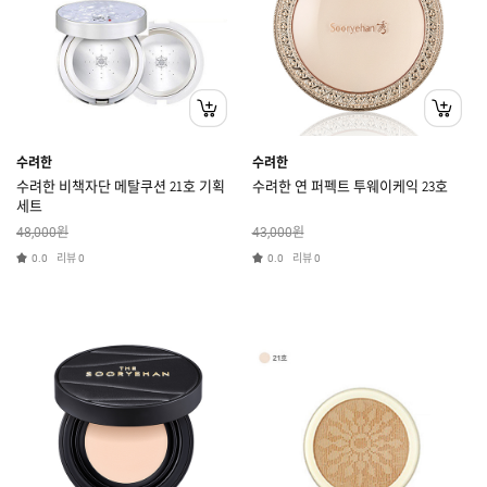
수려한
수려한
수려한 비책자단 메탈쿠션 21호 기획
수려한 연 퍼펙트 투웨이케익 23호
세트
원
원
48,000
43,000
리뷰
리뷰
0.0
0
0.0
0