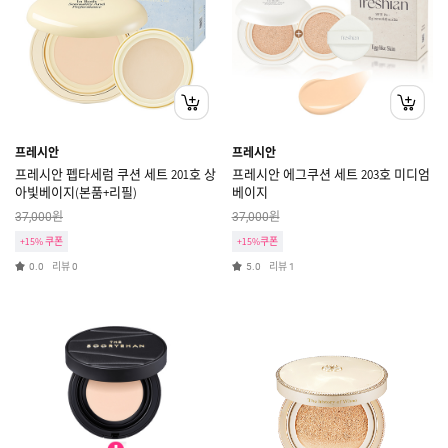
프레시안
프레시안
프레시안 펩타세럼 쿠션 세트 201호 상
프레시안 에그쿠션 세트 203호 미디엄
아빛베이지(본품+리필)
베이지
원
원
37,000
37,000
+15% 쿠폰
+15%쿠폰
리뷰
리뷰
0.0
0
5.0
1