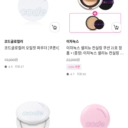
코드글로컬러
이자녹스
코드글로컬러 오일컷 파우더 [쿠폰X]
이자녹스 셀리뉴 컨실링 쿠션 21호 정
품 + (증정) 이자녹스 셀리뉴 컨실링 쿠
션 21호 리필
원
원
10,000
22,000
리뷰
4.5
37
+15% 쿠폰
리뷰
4.7
60