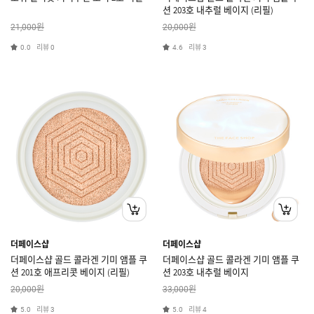
션 203호 내추럴 베이지 (리필)
원
원
21,000
20,000
리뷰
리뷰
0.0
0
4.6
3
더페이스샵
더페이스샵
더페이스샵 골드 콜라겐 기미 앰플 쿠
더페이스샵 골드 콜라겐 기미 앰플 쿠
션 201호 애프리콧 베이지 (리필)
션 203호 내추럴 베이지
원
원
20,000
33,000
리뷰
리뷰
5.0
3
5.0
4