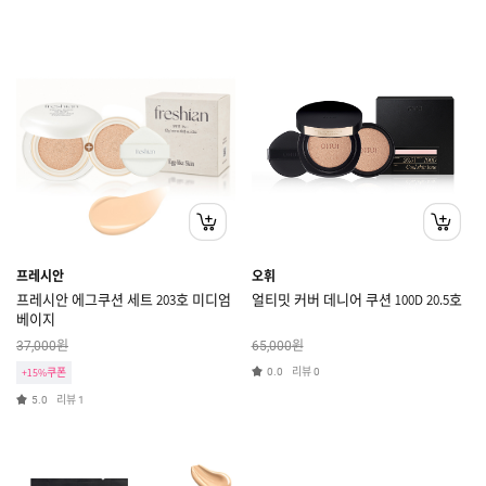
프레시안
오휘
프레시안 에그쿠션 세트 203호 미디엄
얼티밋 커버 데니어 쿠션 100D 20.5호
베이지
원
원
37,000
65,000
리뷰
+15%쿠폰
0.0
0
리뷰
5.0
1