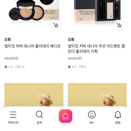
오휘
오휘
얼티밋 커버 데니어 홀리데이 에디션
얼티밋 커버 데니어 쿠션 어드벤트 캘
린더 홀리데이 기획
원
원
65,000
65,000
리뷰
리뷰
4.9
13
5.0
2
카테고리
검색
알림
MY
HOME