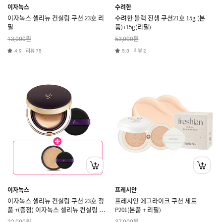
이자녹스
수려한
이자녹스 셀리뉴 컨실링 쿠션 23호 리
수려한 블랙 진생 쿠션21호 15g (본
필
품)+15g(리필)
원
원
13,000
53,000
리뷰
리뷰
4.9
75
5.0
2
이자녹스
프레시안
이자녹스 셀리뉴 컨실링 쿠션 23호 정
프레시안 에그라이크 쿠션 세트
품 +(증정) 이자녹스 셀리뉴 컨실링 쿠
P201(본품 + 리필)
션 23호 리필
원
원