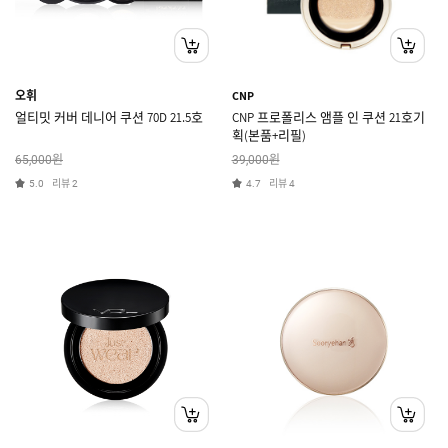
오휘
CNP
얼티밋 커버 데니어 쿠션 70D 21.5호
CNP 프로폴리스 앰플 인 쿠션 21호기
획(본품+리필)
원
원
65,000
39,000
리뷰
리뷰
5.0
2
4.7
4