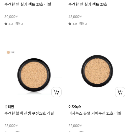
수려한 연 실키 팩트 23호 리필
수려한 연 실키 팩트 23호
원
원
30,000
43,000
리뷰
리뷰
4.3
3
5.0
3
수려한
이자녹스
수려한 블랙 진생 쿠션23호 리필
이자녹스 듀얼 커버쿠션 21호 리필
원
원
28,000
22,000