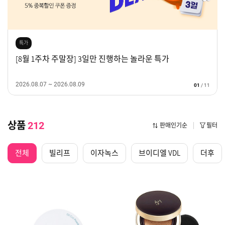
특가
[8월 1주차 주말장] 3일만 진행하는 놀라운 특가
2026.08.07 ~ 2026.08.09
01
/
11
상품
212
판매인기순
필터
전체
빌리프
이자녹스
브이디엘 VDL
더후