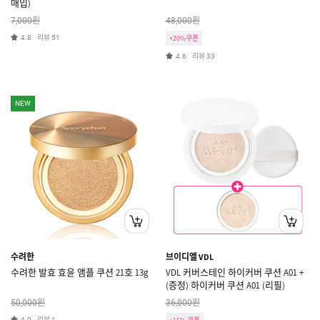
매입)
원
원
7,000
48,000
리뷰
4.8
51
+20%쿠폰
리뷰
4.6
33
NEW
수려한
브이디엘 VDL
수려한 발효 효윤 앰플 쿠션 21호 13g
VDL 커버스테인 하이커버 쿠션 A01 +
(증정) 하이커버 쿠션 A01 (리필)
원
원
50,000
36,000
리뷰
4.0
1