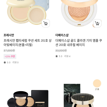
프레시안
더페이스샵
프레시안 펩타세럼 쿠션 세트 201호 상
더페이스샵 골드 콜라겐 기미 앰플 쿠
아빛베이지(본품+리필)
션 203호 내추럴 베이지
원
원
37,000
33,000
리뷰
+15% 쿠폰
5.0
4
리뷰
0.0
0