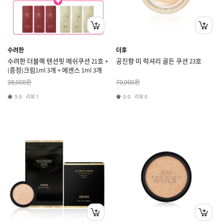
수려한
더후
수려한 더블랙 텐션핏 메쉬쿠션 21호 +
공진향 미 럭셔리 골든 쿠션 23호
(증정)크림1ml 3개 + 에센스 1ml 3개
원
원
38,000
70,000
리뷰
리뷰
5.0
1
0.0
0