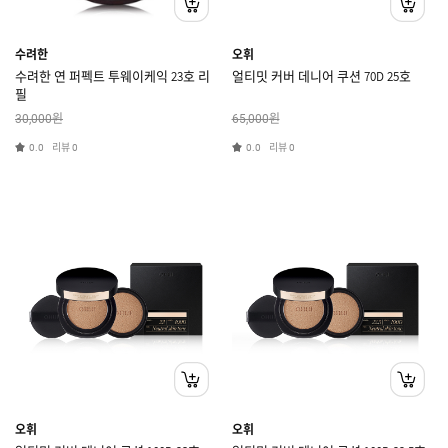
수려한
오휘
수려한 연 퍼펙트 투웨이케익 23호 리
얼티밋 커버 데니어 쿠션 70D 25호
필
원
원
30,000
65,000
리뷰
리뷰
0.0
0
0.0
0
오휘
오휘