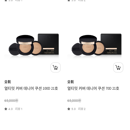
리뷰
리뷰
5.0
1
5.0
2
오휘
오휘
얼티밋 커버 데니어 쿠션 100D 21호
얼티밋 커버 데니어 쿠션 70D 21호
원
원
65,000
65,000
리뷰
리뷰
4.0
1
5.0
2