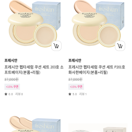
프레시안
프레시안
프레시안 펩타세럼 쿠션 세트 203호 소
프레시안 펩타세럼 쿠션 세트 P201호
프트베이지(본품+리필)
화사한베이지(본품+리필)
원
원
37,000
37,000
+15% 쿠폰
+15% 쿠폰
리뷰
리뷰
0.0
0
5.0
1