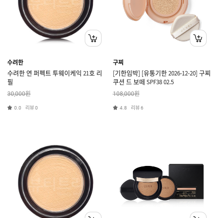
수려한
구찌
수려한 연 퍼펙트 투웨이케익 21호 리
[기한임박] [유통기한 2026-12-20] 구찌
필
쿠션 드 보떼 SPF38 02.5
원
원
30,000
108,000
리뷰
리뷰
0.0
0
4.8
6