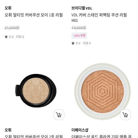
오휘
브이디엘 VDL
오휘 얼티밋 커버쿠션 모이 1호 리필
VDL 커버 스테인 퍼펙팅 쿠션 리필
M01
원
원
21,000
19,000
+20%쿠폰
리뷰
5.0
2
리뷰
5.0
3
오휘
더페이스샵
오휘 얼티밋 커버쿠션 모이 2호 리필
더페이스샵 골드 콜라겐 기미 앰플 쿠