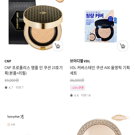
CNP
브이디엘 VDL
CNP 프로폴리스 앰플 인 쿠션 23호기
VDL 커버스테인 쿠션 A00 올영픽 기획
획(본품+리필)
세트
원
원
39,000
36,000
리뷰
4.7
7
+20%쿠폰
리뷰
4.8
18