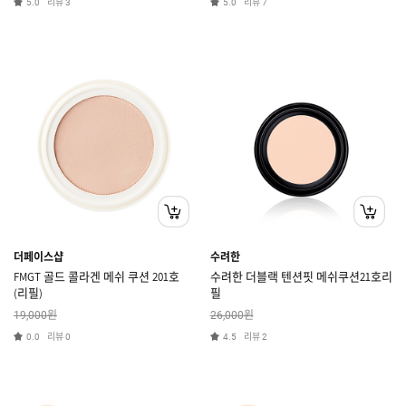
리뷰
리뷰
5.0
3
5.0
7
더페이스샵
수려한
FMGT 골드 콜라겐 메쉬 쿠션 201호
수려한 더블랙 텐션핏 메쉬쿠션21호리
(리필)
필
원
원
19,000
26,000
리뷰
리뷰
0.0
0
4.5
2