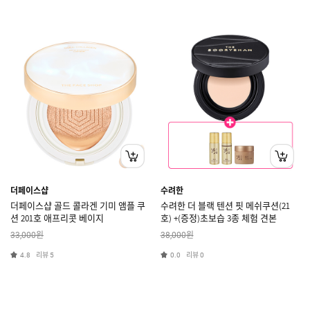
더페이스샵
수려한
더페이스샵 골드 콜라겐 기미 앰플 쿠
수려한 더 블랙 텐션 핏 메쉬쿠션(21
션 201호 애프리콧 베이지
호) +(증정)초보습 3종 체험 견본
원
원
33,000
38,000
리뷰
리뷰
4.8
5
0.0
0