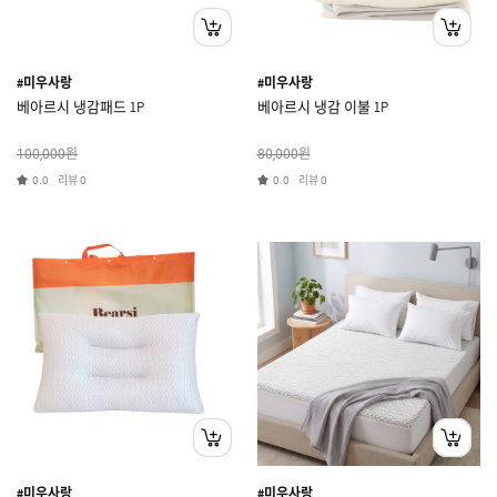
#미우사랑
#미우사랑
베아르시 냉감패드 1P
베아르시 냉감 이불 1P
원
원
100,000
80,000
리뷰
리뷰
0.0
0
0.0
0
#미우사랑
#미우사랑