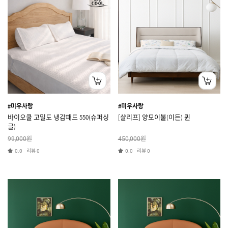
#미우사랑
#미우사랑
바이오쿨 고밀도 냉감패드 550(슈퍼싱
[샬리프] 양모이불(이든) 퀸
글)
원
원
99,000
450,000
리뷰
리뷰
0.0
0
0.0
0