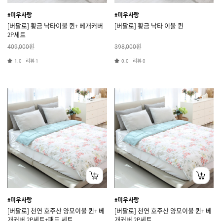
#미우사랑
#미우사랑
[버팔로] 황금 낙타이불 퀸+ 베개커버
[버팔로] 황금 낙타 이불 퀸
2P세트
원
원
409,000
398,000
리뷰
리뷰
1.0
1
0.0
0
#미우사랑
#미우사랑
[버팔로] 천연 호주산 양모이불 퀸+ 베
[버팔로] 천연 호주산 양모이불 퀸+ 베
개커버 2P세트+패드 세트
개커버 2P세트