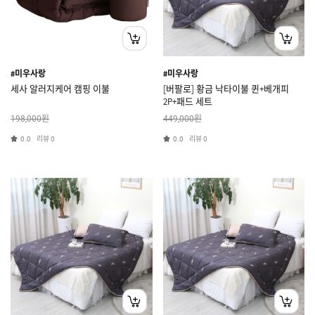
#미우사랑
#미우사랑
세사 알러지케어 캠핑 이불
[버팔로] 황금 낙타이불 퀸+베개피
2P+패드 세트
원
원
198,000
449,000
리뷰
리뷰
0.0
0
0.0
0