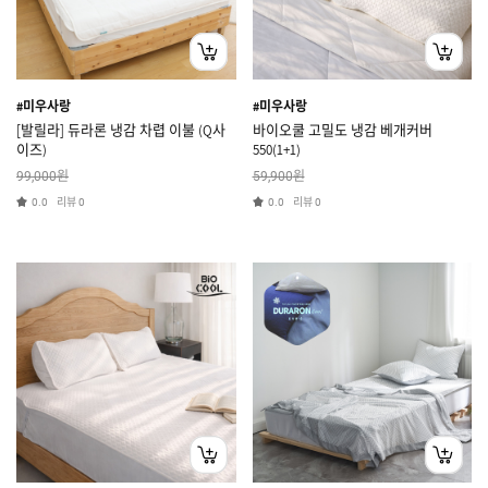
#미우사랑
#미우사랑
[발릴라] 듀라론 냉감 차렵 이불 (Q사
바이오쿨 고밀도 냉감 베개커버
이즈)
550(1+1)
원
원
99,000
59,900
리뷰
리뷰
0.0
0
0.0
0