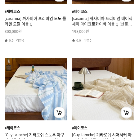
#제이코스
#제이코스
[casamia] 까사미아 프리미엄 모노 콜
[casamia] 까사미아 프리미엄 베이직
라겐 모달 이불 Q
세미 마이크로화이바 이불 Q (선물가
방 포함)
원
원
303,000
198,000
리뷰
리뷰
0.0
0
0.0
0
#제이코스
#제이코스
[Guy Laroche] 기라로쉬 스노우 아쿠
[Guy Laroche] 기라로쉬 시어서커 마