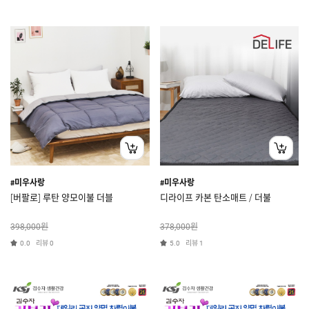
#미우사랑
#미우사랑
[버팔로] 루탄 양모이불 더블
디라이프 카본 탄소매트 / 더불
원
원
398,000
378,000
리뷰
리뷰
0.0
0
5.0
1