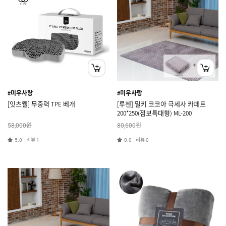
#미우사랑
#미우사랑
[잇츠웰] 무중력 TPE 베개
[루첸] 밀키 코코아 극세사 카페트
200*250(점보특대형) ML-200
원
원
58,000
80,600
리뷰
리뷰
5.0
1
0.0
0