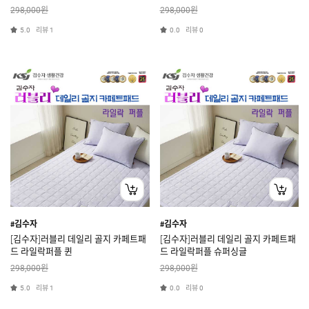
원
원
298,000
298,000
리뷰
리뷰
5.0
1
0.0
0
#김수자
#김수자
[김수자]러블리 데일리 골지 카페트패
[김수자]러블리 데일리 골지 카페트패
드 라일락퍼플 퀸
드 라일락퍼플 슈퍼싱글
원
원
298,000
298,000
리뷰
리뷰
5.0
1
0.0
0