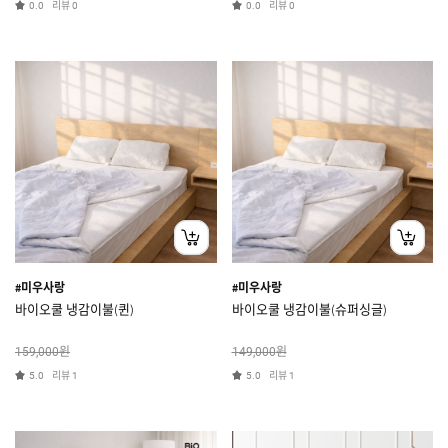
리뷰
리뷰
0.0
0
0.0
0
#미우사랑
#미우사랑
바이오쿨 냉감이불(퀸)
바이오쿨 냉감이불(슈퍼싱글)
원
원
159,000
149,000
리뷰
리뷰
5.0
1
5.0
1