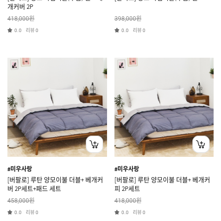
개커버 2P
원
원
418,000
398,000
리뷰
리뷰
0.0
0
0.0
0
#미우사랑
#미우사랑
[버팔로] 루탄 양모이불 더블+ 베개커
[버팔로] 루탄 양모이불 더블+ 베개커
버 2P세트+패드 세트
피 2P세트
원
원
458,000
418,000
리뷰
리뷰
0.0
0
0.0
0