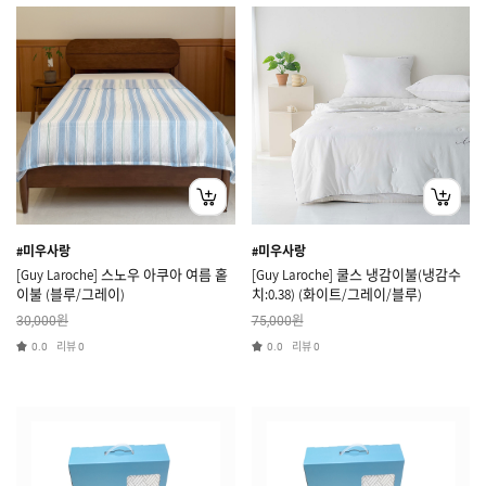
#미우사랑
#미우사랑
[Guy Laroche] 스노우 아쿠아 여름 홑
[Guy Laroche] 쿨스 냉감이불(냉감수
이불 (블루/그레이)
치:0.38) (화이트/그레이/블루)
원
원
30,000
75,000
리뷰
리뷰
0.0
0
0.0
0