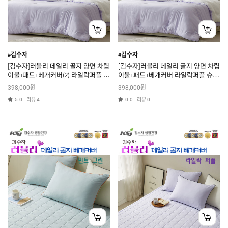
#김수자
#김수자
[김수자]러블리 데일리 골지 양면 차렵
[김수자]러블리 데일리 골지 양면 차렵
이불+패드+베개커버(2) 라일락퍼플 퀸
이불+패드+베개커버 라일락퍼플 슈퍼
3종세트
싱글 3종세트
원
원
398,000
398,000
리뷰
리뷰
5.0
4
0.0
0