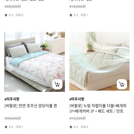
원
원
458,000
418,000
리뷰
리뷰
0.0
0
5.0
1
#미우사랑
#미우사랑
[버팔로] 천연 호주산 양모이불 퀸
[버팔로] 누빔 차렵이불 더블+베개피
1P+베개커버 2P + 패드 세트 / 민트
원
원
398,000
410,000
리뷰
리뷰
5.0
1
0.0
0