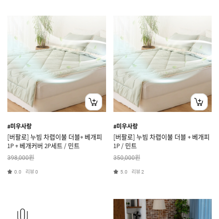
#미우사랑
#미우사랑
[버팔로] 누빔 차렵이불 더블+ 베개피
[버팔로] 누빔 차렵이불 더블 + 베개피
1P + 베개커버 2P세트 / 민트
1P / 민트
원
원
398,000
350,000
리뷰
리뷰
0.0
0
5.0
2