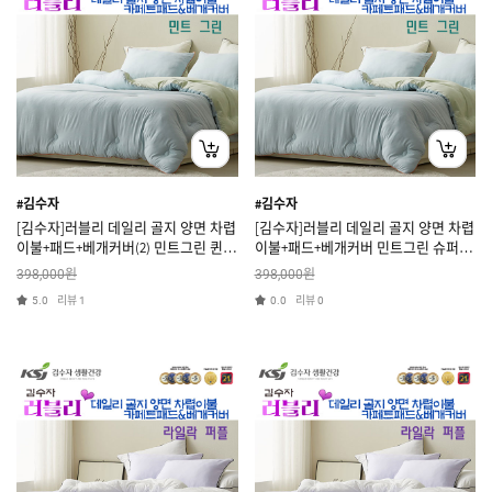
#김수자
#김수자
[김수자]러블리 데일리 골지 양면 차렵
[김수자]러블리 데일리 골지 양면 차렵
이불+패드+베개커버(2) 민트그린 퀸 3
이불+패드+베개커버 민트그린 슈퍼싱
종세트
글 3종세트
원
원
398,000
398,000
리뷰
리뷰
5.0
1
0.0
0