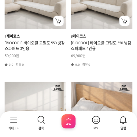
#제이코스
#제이코스
[BIOCOOL] 바이오쿨 고밀도 550 냉감
[BIOCOOL] 바이오쿨 고밀도 550 냉감
쇼파패드 3인용
쇼파패드 4인용
원
원
59,900
69,900
리뷰
리뷰
0.0
0
0.0
0
카테고리
검색
알림
MY
HOME