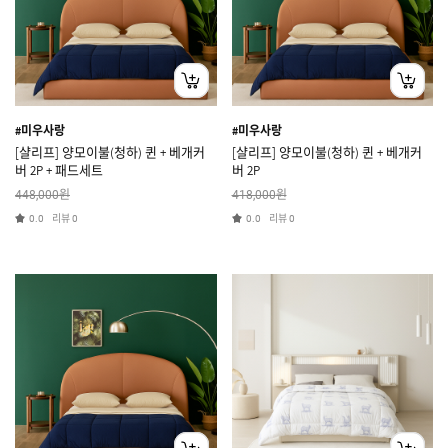
#미우사랑
#미우사랑
[샬리프] 양모이불(청하) 퀸 + 베개커
[샬리프] 양모이불(청하) 퀸 + 베개커
버 2P + 패드세트
버 2P
원
원
448,000
418,000
리뷰
리뷰
0.0
0
0.0
0