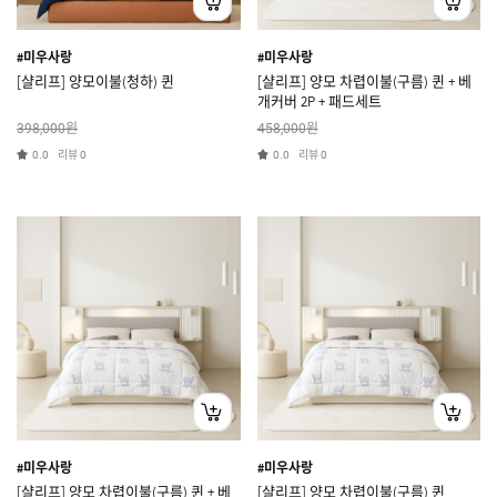
#미우사랑
#미우사랑
[샬리프] 양모이불(청하) 퀸
[샬리프] 양모 차렵이불(구름) 퀸 + 베
개커버 2P + 패드세트
원
원
398,000
458,000
리뷰
리뷰
0.0
0
0.0
0
#미우사랑
#미우사랑
[샬리프] 양모 차렵이불(구름) 퀸 + 베
[샬리프] 양모 차렵이불(구름) 퀸