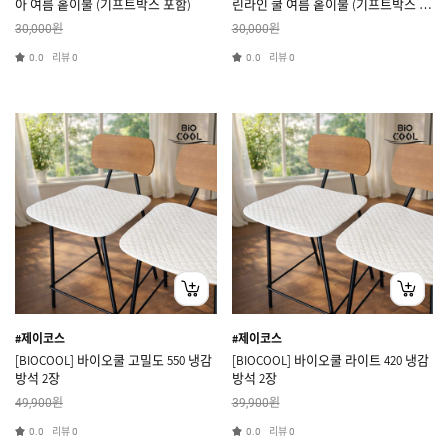
아 여름 홑이불 (기프트박스 포함)
린라인 쿨 여름 홑이불 (기프트박스 포
함)
원
원
30,000
30,000
리뷰
리뷰
0.0
0
0.0
0
#제이코스
#제이코스
[BIOCOOL] 바이오쿨 고밀도 550 냉감
[BIOCOOL] 바이오쿨 라이트 420 냉감
방석 2장
방석 2장
원
원
49,900
39,900
리뷰
리뷰
0.0
0
0.0
0