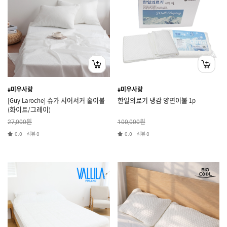
#미우사랑
#미우사랑
[Guy Laroche] 슈가 시어서커 홑이불
한일의료기 냉감 양면이불 1p
(화이트/그레이)
원
원
27,000
100,000
리뷰
리뷰
0.0
0
0.0
0