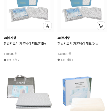
#미우사랑
#미우사랑
한일의료기 카본냉감 패드(더불)
한일의료기 카본냉감 패드(싱글)
원
원
110,000
140,000
리뷰
리뷰
0.0
0
5.0
1