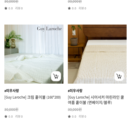
원
원
30,000
30,000
리뷰
리뷰
0.0
0
0.0
0
#미우사랑
#미우사랑
[Guy Laroche] 크림 홑이불 (160*200)
[Guy Laroche] 시어서커 마린라인 쿨
여름 홑이불 (연베이지/블루)
원
원
30,000
30,000
리뷰
리뷰
0.0
0
0.0
0