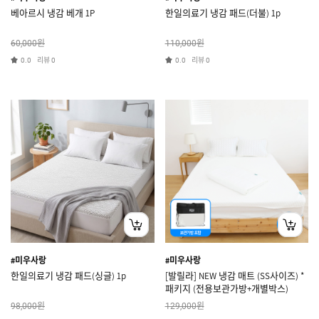
베아르시 냉감 베개 1P
한일의료기 냉감 패드(더불) 1p
원
원
60,000
110,000
리뷰
리뷰
0.0
0
0.0
0
#미우사랑
#미우사랑
한일의료기 냉감 패드(싱글) 1p
[발릴라] NEW 냉감 매트 (SS사이즈) *
패키지 (전용보관가방+개별박스)
원
원
98,000
129,000