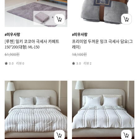
#미우사랑
#미우사랑
[루첸] 밀키 코코아 극세사 카페트
프리미엄 두꺼운 밍크 극세사 담요(그
150*200(대형) ML-150
레이)
원
원
61,900
18,100
리뷰
리뷰
0.0
0
3.0
2