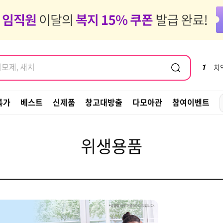
염모제, 새치
도 같이가 ~ 🚗✈️🧳
염모제, 새치
1
치
특가
베스트
신제품
창고대방출
다모아관
참여이벤트
위생용품