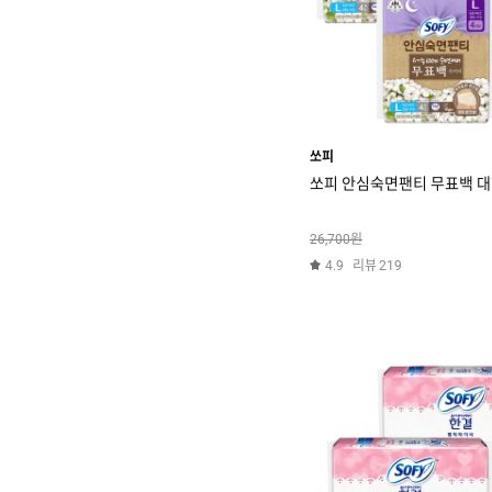
쏘피
쏘피 안심숙면팬티 무표백 대형 
원
26,700
리뷰
4.9
219