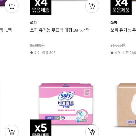
쏘피
쏘피
팩 +1팩
쏘피 유기농 무표백 대형 16P X 4팩
쏘피 유기농 무표
원
원
36,000
36,000
리뷰
리뷰
4.9
308
4.9
268