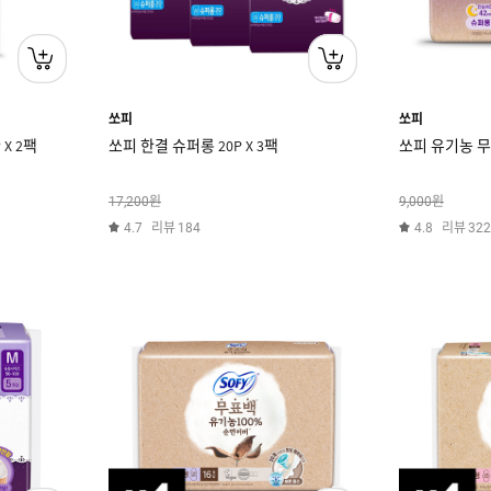
쏘피
쏘피
X 2팩
쏘피 한결 슈퍼롱 20P X 3팩
쏘피 유기농 무
원
원
17,200
9,000
리뷰
리뷰
4.7
184
4.8
322