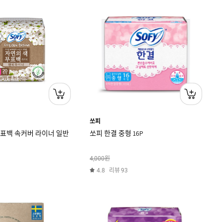
쏘피
무표백 속커버 라이너 일반
쏘피 한결 중형 16P
원
4,000
리뷰
4.8
93