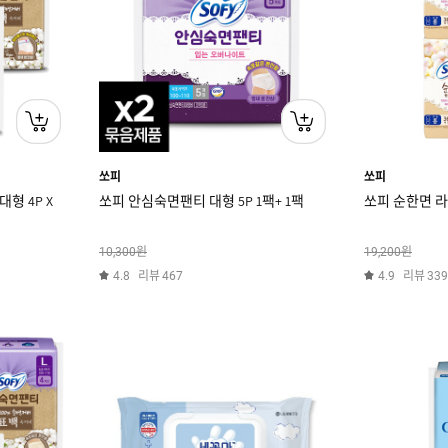
쏘피
쏘피
형 4P X
쏘피 안심숙면팬티 대형 5P 1팩+ 1팩
쏘피 순한면 라이
원
원
10,300
19,200
리뷰
리뷰
4.8
467
4.9
339