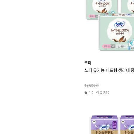
쏘피
쏘피 유기농 패드형 생리대 중형
원
18,600
리뷰
4.9
259