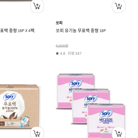
쏘피
백 중형 18P X 4팩
쏘피 유기농 무표백 중형 18P
원
9,000
리뷰
4.8
347