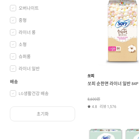
오버나이트
중형
라이너 롱
소형
슈퍼롱
라이너 일반
쏘피
배송
쏘피 순한면 라이너 일반 84P
LG생활건강 배송
원
8,600
리뷰
4.8
1,576
초기화