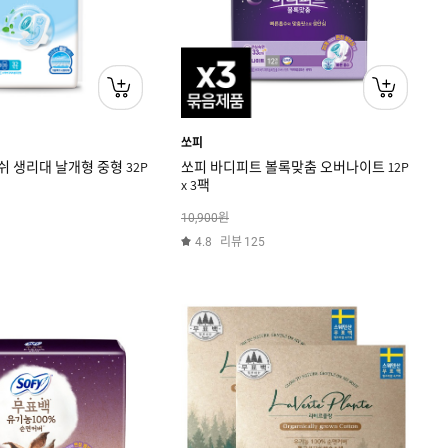
쏘피
 생리대 날개형 중형 32P
쏘피 바디피트 볼록맞춤 오버나이트 12P
x 3팩
원
10,900
리뷰
4.8
125