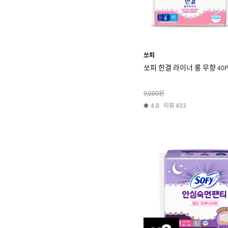
쏘피
쏘피 한결 라이너 롱 무향 40P 
원
9,000
리뷰
4.8
433