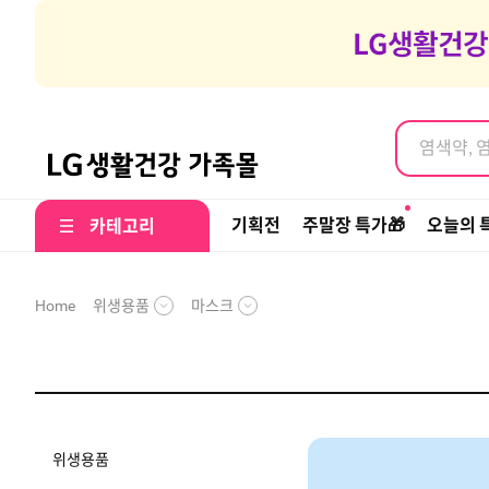
염색약, 
여행갈때 나
염색약, 
기획전
주말장 특가🎁
오늘의 
카테고리
위생용품
마스크
Home
위생용품