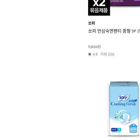
쏘피
쏘피 안심숙면팬티 중형 5P 1
원
9,800
리뷰
4.8
236