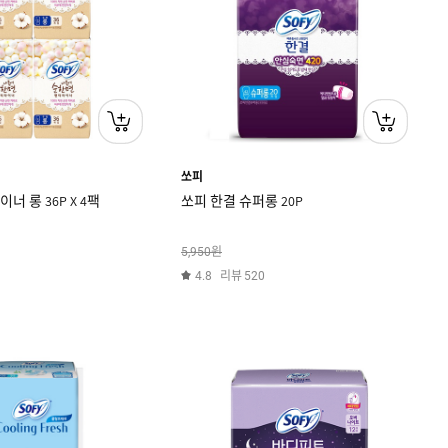
쏘피
너 롱 36P X 4팩
쏘피 한결 슈퍼롱 20P
원
5,950
리뷰
4.8
520