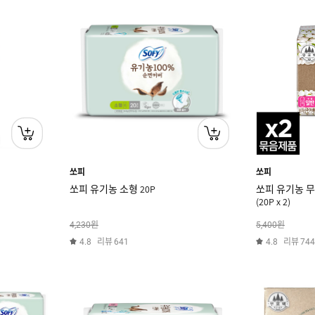
쏘피
쏘피
쏘피 유기농 소형 20P
쏘피 유기농 
(20P x 2)
원
원
4,230
5,400
리뷰
리뷰
4.8
641
4.8
744