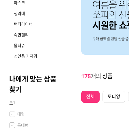
마스크
생리대
 조금 더 채워야한다면,
팬티라이너
숙면팬티
물티슈
성인용 기저귀
개의 상품
175
나에게 맞는 상품
찾기
전체
토디앙
크기
대형
특대형