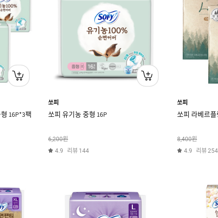
쏘피
쏘피
 16P*3팩
쏘피 유기농 중형 16P
쏘피 라베르플랑 
원
원
6,200
8,400
리뷰
리뷰
4.9
144
4.9
254