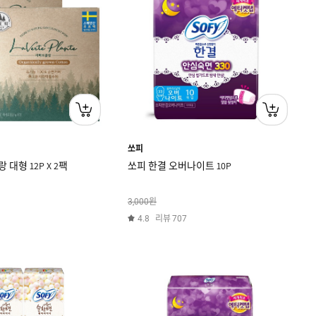
쏘피
대형 12P X 2팩
쏘피 한결 오버나이트 10P
원
3,000
리뷰
4.8
707