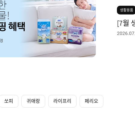
생활용품
[7월
2026.07
쏘피
귀애랑
라이프리
페리오