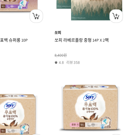
쏘피
표백 슈퍼롱 10P
쏘피 라베르플랑 중형 14P X 2팩
원
8,400
리뷰
4.8
358