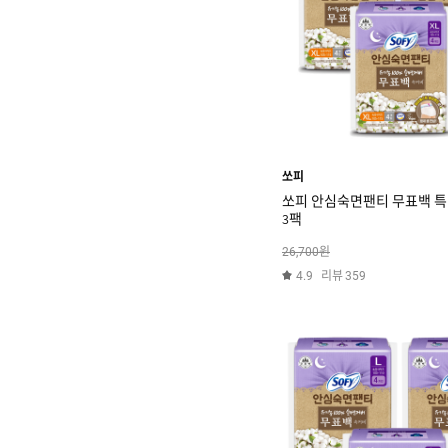
쏘피
쏘피 안심숙면팬티 무표백 특대
3팩
원
26,700
리뷰
4.9
359