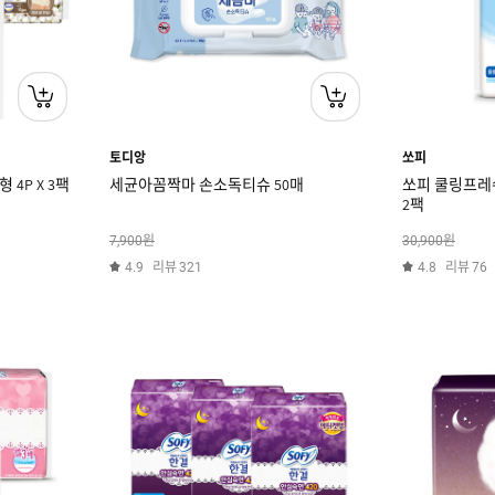
토디앙
쏘피
4P X 3팩
세균아꼼짝마 손소독티슈 50매
쏘피 쿨링프레쉬
2팩
원
원
7,900
30,900
리뷰
리뷰
4.9
321
4.8
76