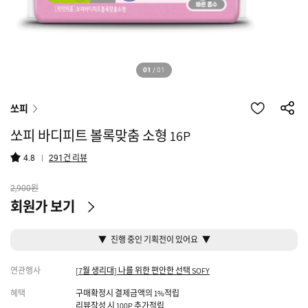
01
/
01
쏘피
쏘피 바디피트 볼록맞춤 소형 16P
건 리뷰
4.8
291
원
2,900
회원가 보기
▼ 진행 중인 기획전이 있어요 ▼
연관행사
[7월 생리대] 나를 위한 편안한 선택 SOFY
혜택
구매확정시 결제금액의 1%적립
리뷰작성 시 100P 추가적립