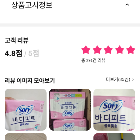
상품고시정보
고객 리뷰
점
/
점
4.8
5
총 291건 리뷰
더보기(
리뷰 이미지 모아보기
35건)