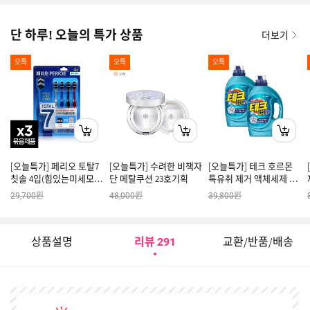
단 하루! 오늘의 특가 상품
더보기
오특
오특
오특
[오늘특가] 페리오 토탈7
[오늘특가] 수려한 비책자
[오늘특가] 테크 호르몬
칫솔 4입(힘있는미세모)
단 메탈쿠션 23호기획
특유취 제거 액체세제 드
x3개
럼 용기 2.7L 2개
원
원
원
29,700
48,000
39,800
상품설명
리뷰
교환/반품/배송
291