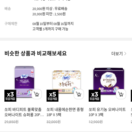
배송
20,000원 이상 : 무료배송
20,000원 미만 : 2,500원
구매제한
08월 10일부터 08월 16일까지
고객별 3개까지 구매 가능
비슷한 상품과 비교해보세요
더보기
쏘피 바디피트 볼록맞춤
쏘피 내몸에순한면 중형
쏘피 유기농 오버나이트
오버나이트 슈퍼롱 20P X
18P X 5팩
10P X 3팩
3팩
원
원
원
29,850
32,000
12,900