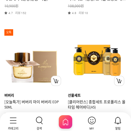
15ml + 젤크림 50ml[쿠폰X]
원
원
10,900
108,000
리뷰
리뷰
4.7
152
4.8
10
오특
버버리
선물세트
[오늘특가] 버버리 마이 버버리 EDP
[클리어런스] 종합세트 프로폴리스 올
50ML
타임 헤어바디(A5)
원
원
183,000
25,500
리뷰
리뷰
0.0
0
0.0
0
카테고리
검색
알림
MY
HOME