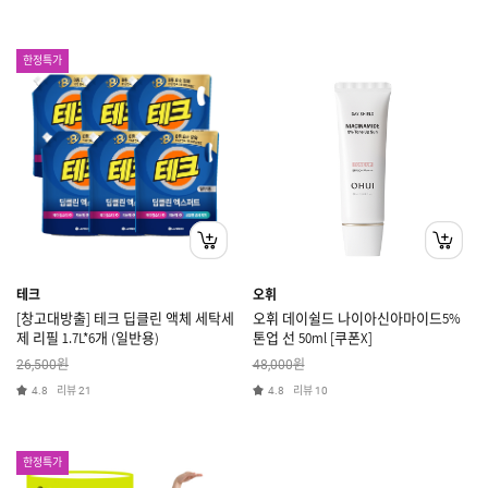
한정특가
테크
오휘
[창고대방출] 테크 딥클린 액체 세탁세
오휘 데이쉴드 나이아신아마이드5%
제 리필 1.7L*6개 (일반용)
톤업 선 50ml [쿠폰X]
원
원
26,500
48,000
리뷰
리뷰
4.8
21
4.8
10
한정특가