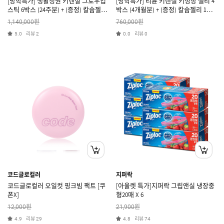
[방학특가] 생활정원 키텐셜 그로우업
[방학특가] 리튠 키텐셜 키성장 젤리 4
스틱 6박스 (24주분) + (증정) 칼슘젤리
박스 (4개월분) + (증정) 칼슘젤리 1박
2박스 [쿠폰X]
스 [쿠폰X]
원
원
1,140,000
760,000
리뷰
리뷰
5.0
2
0.0
0
코드글로컬러
지퍼락
코드글로컬러 오일컷 핑크빔 팩트 [쿠
[아울렛 특가]지퍼락 그립앤실 냉장중
폰X]
형20매 X 6
원
원
12,000
21,900
리뷰
리뷰
4.9
29
4.8
74