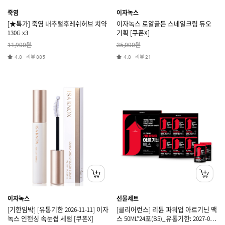
죽염
이자녹스
[★특가] 죽염 내추럴후레쉬허브 치약
이자녹스 로얄골든 스네일크림 듀오
130G x3
기획 [쿠폰X]
원
원
11,900
35,000
리뷰
리뷰
4.8
885
4.8
21
이자녹스
선물세트
[기한임박] [유통기한 2026-11-11] 이자
[클리어런스] 리튠 파워업 아르기닌 맥
녹스 인핸싱 속눈썹 세럼 [쿠폰X]
스 50ML*24포(B5)_유통기한: 2027-06-