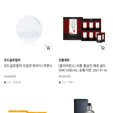
코드글로컬러
선물세트
코드글로컬러 오일컷 파우더 [쿠폰X]
[클리어런스] 리튠 홍삼진 제로 골드
50ML*24포(A5)_유통기한: 2027-07-16
원
원
10,000
39,900
리뷰
리뷰
4.5
36
5.0
1