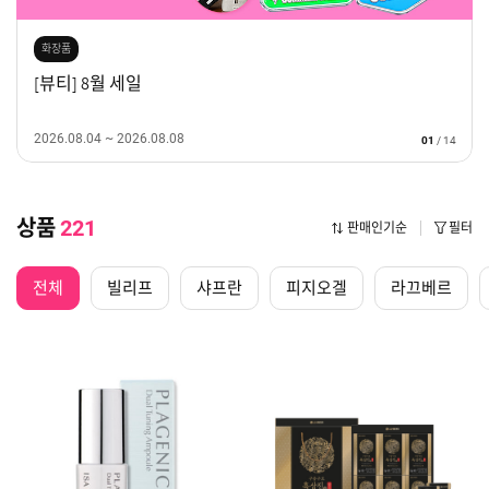
화장품
[뷰티] 8월 세일
2026.08.04 ~ 2026.08.08
01
/
14
상품
221
판매인기순
필터
전체
빌리프
샤프란
피지오겔
라끄베르