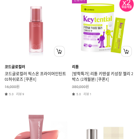
코드글로컬러
리튠
코드글로컬러 픽스온 프라이머인틴트
[방학특가] 리튠 키텐셜 키성장 젤리 2
01허쉬로즈 [쿠폰X]
박스 (2개월분) [쿠폰X]
원
원
16,000
380,000
리뷰
리뷰
5.0
9
5.0
1