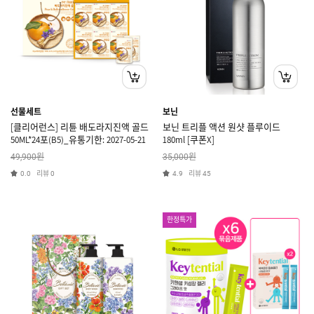
선물세트
보닌
[클리어런스] 리튠 배도라지진액 골드
보닌 트리플 액션 원샷 플루이드
50ML*24포(B5)_유통기한: 2027-05-21
180ml [쿠폰X]
원
원
49,900
35,000
리뷰
리뷰
0.0
0
4.9
45
한정특가