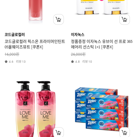
코드글로컬러
이자녹스
코드글로컬러 픽스온 프라이머인틴트
정품증정 이자녹스 유브이 선 프로 365
05올웨이즈뮤트 [쿠폰X]
에어리 선스틱 1+1 [쿠폰X]
원
원
16,000
26,000
리뷰
리뷰
4.6
13
4.8
10