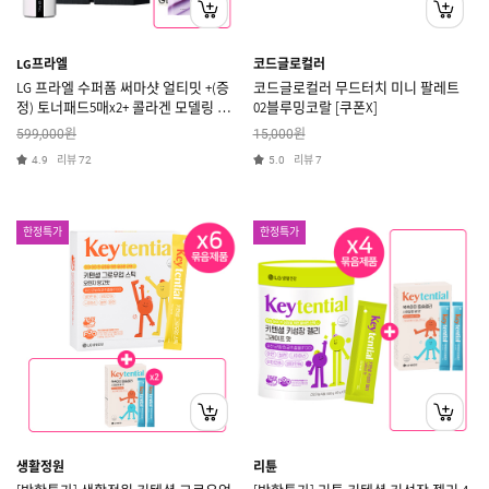
LG프라엘
코드글로컬러
LG 프라엘 수퍼폼 써마샷 얼티밋 +(증
코드글로컬러 무드터치 미니 팔레트
정) 토너패드5매x2+ 콜라겐 모델링 1
02블루밍코랄 [쿠폰X]
매 [쿠폰X]
원
원
599,000
15,000
리뷰
리뷰
4.9
72
5.0
7
한정특가
한정특가
생활정원
리튠