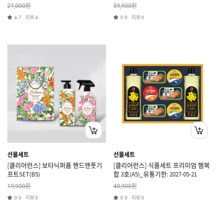
01
원
원
21,000
59,900
리뷰
리뷰
4.7
4
0.0
0
선물세트
선물세트
[클리어런스] 보타닉퍼퓸 핸드앤풋기
[클리어런스] 식품세트 프리미엄 햄복
프트SET(B5)
합 3호(A5)_유통기한: 2027-05-21
원
원
19,900
40,900
리뷰
리뷰
0.0
0
0.0
0