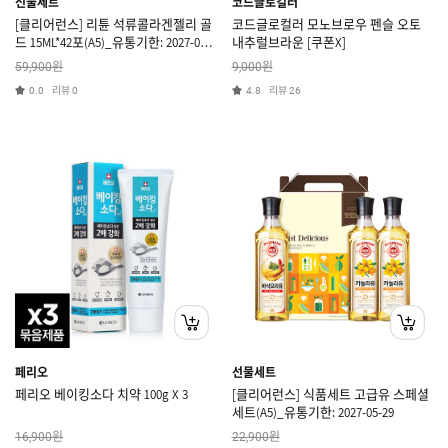
선물세트
코드글로컬러
[클리어런스] 리튠 석류콜라겐젤리 골
코드글로컬러 모노브로우 펜슬 오토
드 15ML*42포(A5)_유통기한: 2027-06-
내추럴브라운 [쿠폰X]
26
원
원
59,900
9,000
리뷰
리뷰
0.0
0
4.8
26
페리오
선물세트
페리오 베이킹소다 치약 100g X 3
[클리어런스] 식품세트 고급유 스페셜
세트(A5)_유통기한: 2027-05-29
원
원
16,900
22,900