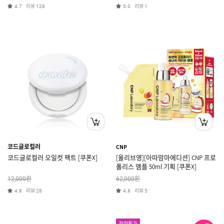
리뷰
리뷰
4.7
128
5.0
1
코드글로컬러
CNP
코드글로컬러 오일컷 팩트 [쿠폰X]
[올리브영][아따맘마에디션] CNP 프로
폴리스 앰플 50ml 기획 [쿠폰X]
원
원
12,000
62,000
리뷰
리뷰
4.8
28
4.8
5
한정특가