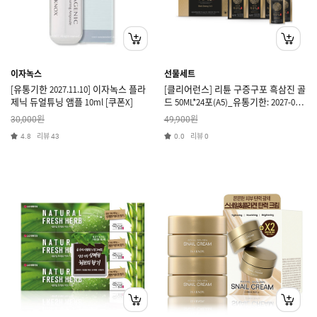
이자녹스
선물세트
[유통기한 2027.11.10] 이자녹스 플라
[클리어런스] 리튠 구증구포 흑삼진 골
제닉 듀얼튜닝 앰플 10ml [쿠폰X]
드 50ML*24포(A5)_유통기한: 2027-07-
24
원
원
30,000
49,900
리뷰
리뷰
4.8
43
0.0
0