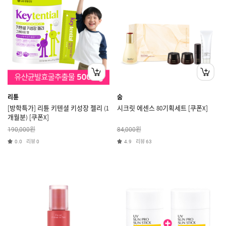
리튠
숨
[방학특가] 리튠 키텐셜 키성장 젤리 (1
시크릿 에센스 80기획세트 [쿠폰X]
개월분) [쿠폰X]
원
원
190,000
84,000
리뷰
리뷰
0.0
0
4.9
63