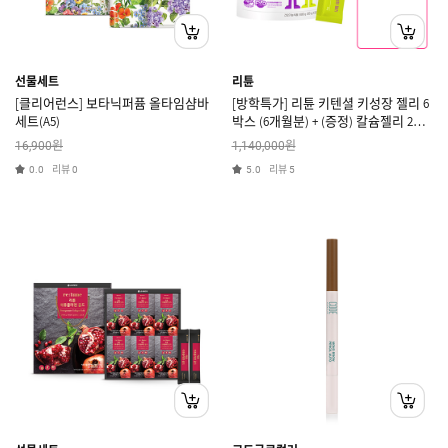
선물세트
리튠
[클리어런스] 보타닉퍼퓸 올타임샴바
[방학특가] 리튠 키텐셜 키성장 젤리 6
세트(A5)
박스 (6개월분) + (증정) 칼슘젤리 2박
스 [쿠폰X]
원
원
16,900
1,140,000
리뷰
리뷰
0.0
0
5.0
5