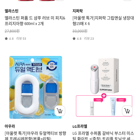
엘라스틴
지퍼락
엘라스틴 퍼퓸 드 샴푸 러브 미 피치&
[아울렛 특가]지퍼락 그립앤실 냉장대
프리지아향 600ml x 2개
형15매 X 6
원
원
27,800
33,000
리뷰
리뷰
4.8
53
4.8
23
아우라
LG프라엘
[아울렛 특가]아우라 듀얼액티브 방향
LG 프라엘 수퍼폼 갈바닉 부스터 미스
제 프레시레몬향(본품+리필)
틱 화이트 +(증정) 트리플 토닝샷 세럼