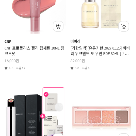
CNP
버버리
CNP 프로폴리스 젤리 립세린 10ML 핑
[기한임박][유통기한 2027.01.25] 버버
크도넛
리 위크엔드 포 우먼 EDP 30ML [쿠폰
X]
원
원
16,000
82,000
리뷰
리뷰
4.5
12
5.0
4