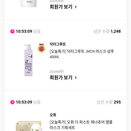
원
32,000
회원가 보기
남음
남은 수량
10:53:08
1,248
닥터그루트
[오늘특가] 닥터그루트 JMON 머스크 샴푸
400ML
원
22,000
회원가 보기
남음
남은 수량
10:53:08
295
오휘
[오늘특가] 오휘 더 퍼스트 제너츄어 앰플
마스크 기획세트