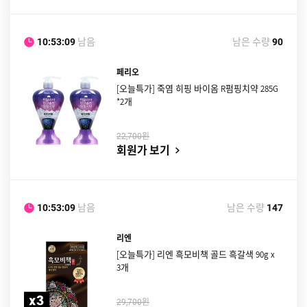
남음
남은 수량
10:53:08
90
페리오
[오늘특가] 죽염 히핑 바이옴 R펌핑치약 285G
*2개
원
22,700
회원가 보기
남음
남은 수량
10:53:08
147
리엔
[오늘특가] 리엔 흑모비책 골드 흑갈색 90g x
3개
원
29,700