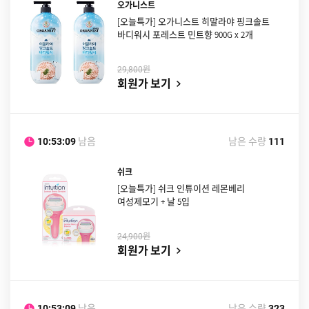
오가니스트
[오늘특가] 오가니스트 히말라야 핑크솔트
바디워시 포레스트 민트향 900G x 2개
원
29,800
회원가 보기
남음
남은 수량
10:53:08
111
쉬크
[오늘특가] 쉬크 인튜이션 레몬베리
여성제모기 + 날 5입
원
24,900
회원가 보기
남음
남은 수량
10:53:08
323