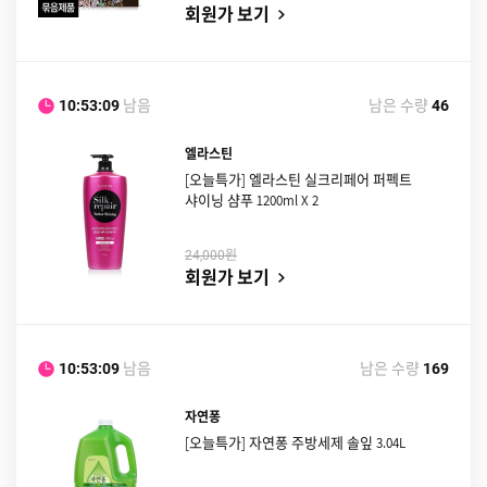
회원가 보기
남음
남은 수량
10:53:08
46
엘라스틴
[오늘특가] 엘라스틴 실크리페어 퍼펙트
샤이닝 샴푸 1200ml X 2
원
24,000
회원가 보기
남음
남은 수량
10:53:08
169
자연퐁
[오늘특가] 자연퐁 주방세제 솔잎 3.04L