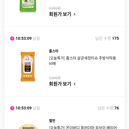
원
9,900
회원가 보기
남음
남은 수량
10:53:08
175
홈스타
[오늘특가] 홈스타 살균세정티슈 주방식탁용
60매
원
9,800
회원가 보기
남음
남은 수량
10:53:08
76
벨먼
[오늘특가] 온더바디 퓨어더마 유브이 배리어