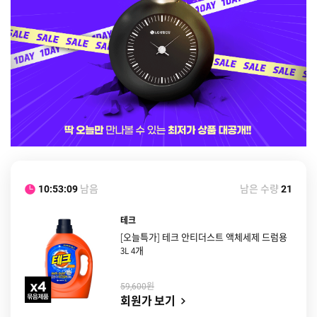
남음
남은 수량
10:53:08
21
테크
[오늘특가] 테크 안티더스트 액체세제 드럼용
3L 4개
원
59,600
회원가 보기