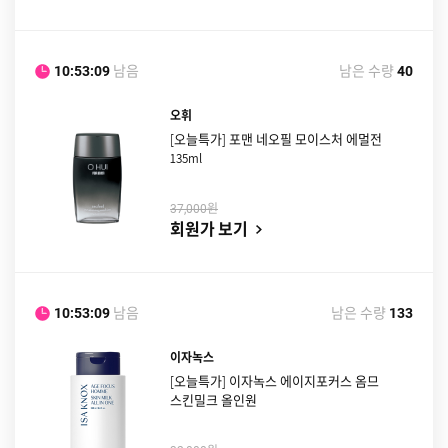
남음
남은 수량
10:53:08
40
오휘
[오늘특가] 포맨 네오필 모이스처 에멀전
135ml
원
37,000
회원가 보기
남음
남은 수량
10:53:08
133
이자녹스
[오늘특가] 이자녹스 에이지포커스 옴므
스킨밀크 올인원