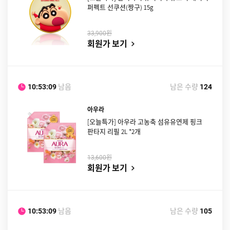
퍼펙트 선쿠션(짱구) 15g
원
33,900
회원가 보기
남음
남은 수량
10:53:08
124
아우라
[오늘특가] 아우라 고농축 섬유유연제 핑크
판타지 리필 2L *2개
원
13,600
회원가 보기
남음
남은 수량
10:53:08
105