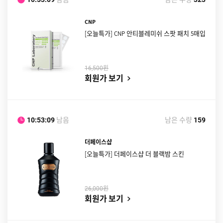
CNP
[오늘특가] CNP 안티블레미쉬 스팟 패치 5매입
원
16,500
회원가 보기
남음
남은 수량
10:53:08
159
더페이스샵
[오늘특가] 더페이스샵 더 블랙밤 스킨
원
26,000
회원가 보기