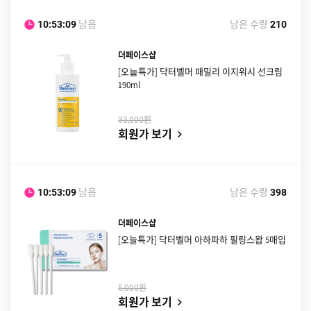
남음
남은 수량
10:53:08
210
더페이스샵
[오늩특가] 닥터벨머 패밀리 이지워시 선크림
190ml
원
33,000
회원가 보기
남음
남은 수량
10:53:08
398
더페이스샵
[오늘특가] 닥터벨머 아하파하 필링스왑 5매입
원
5,000
회원가 보기