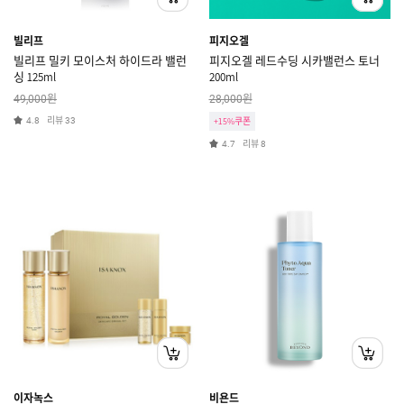
빌리프
피지오겔
빌리프 밀키 모이스처 하이드라 밸런
피지오겔 레드수딩 시카밸런스 토너
싱 125ml
200ml
원
원
49,000
28,000
리뷰
4.8
33
+15%쿠폰
리뷰
4.7
8
이자녹스
비욘드