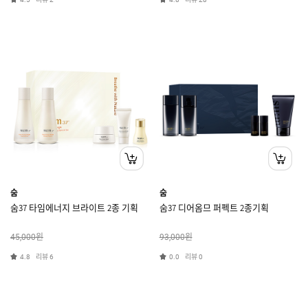
숨
숨
숨37 타임에너지 브라이트 2종 기획
숨37 디어옴므 퍼펙트 2종기획
원
원
45,000
93,000
리뷰
리뷰
4.8
6
0.0
0