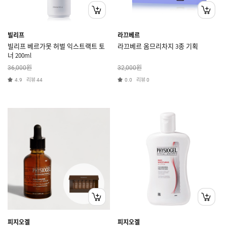
빌리프
라끄베르
빌리프 베르가못 허벌 익스트랙트 토
라끄베르 옴므리차지 3종 기획
너 200ml
원
원
36,000
32,000
리뷰
리뷰
4.9
44
0.0
0
피지오겔
피지오겔