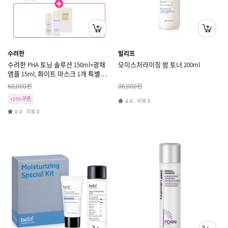
수려한
빌리프
수려한 PHA 토닝 솔루션 150ml+광채
모이스처라이징 밤 토너 200ml
앰플 15ml, 화이트 마스크 1개 특별기
획+(증정)광채 2종 GWP
원
원
60,000
36,000
+15%쿠폰
리뷰
4.6
3
리뷰
0.0
0