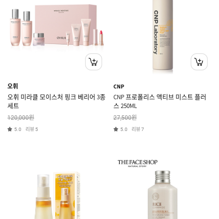
오휘
CNP
오휘 미라클 모이스처 핑크 베리어 3종
CNP 프로폴리스 액티브 미스트 플러
세트
스 250ML
원
원
120,000
27,500
리뷰
리뷰
5.0
5
5.0
7