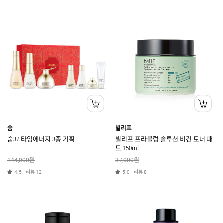
숨
빌리프
숨37 타임에너지 3종 기획
빌리프 프라블럼 솔루션 비건 토너 패
드 150ml
원
원
144,000
37,000
리뷰
리뷰
4.5
12
5.0
8