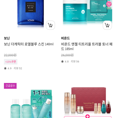
보닌
비욘드
보닌 더캐릭터 로열블루 스킨 140ml
비욘드 엔젤 티트리올 트러블 토너 패
드 185ml
원
원
22,000
26,000
리뷰
+15%쿠폰
4.8
56
리뷰
4.9
52
긴급공수