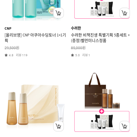
CNP
수려한
[올리브영] CNP 아쿠아수딩토너 1+1기
수려한 비책진생 특별기획 5종세트 +
획
(증정)벨먼미니스정품
원
원
29,500
85,000
리뷰
리뷰
4.8
119
5.0
1