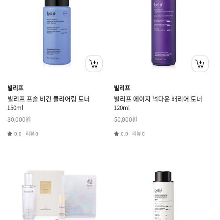
빌리프
빌리프
빌리프 프솔 비건 클리어링 토너
빌리프 에이지 넉다운 배리어 토너
150ml
120ml
원
원
30,000
50,000
리뷰
리뷰
0.0
0
0.0
0