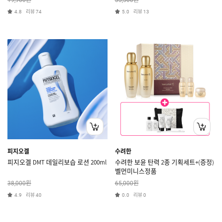
19,900
33,500
리뷰
리뷰
4.8
74
5.0
13
피지오겔
수려한
피지오겔 DMT 데일리보습 로션 200ml
수려한 보윤 탄력 2종 기획세트+(증정)
벨먼미니스정품
원
원
38,000
65,000
리뷰
리뷰
4.9
40
0.0
0