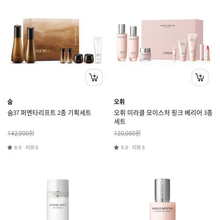
숨
오휘
숨37 퍼멘타리프트 2종 기획세트
오휘 미라클 모이스처 핑크 베리어 3종
세트
원
원
142,000
120,000
리뷰
리뷰
0.0
0
5.0
5