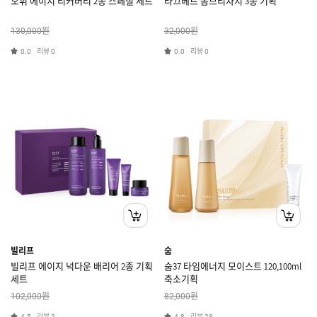
오휘 에이지 리커버리 2종 스페셜 세트
라끄베르 옴므리차지 3종 기획
원
원
130,000
32,000
리뷰
리뷰
0.0
0
0.0
0
빌리프
숨
빌리프 에이지 넉다운 배리어 2종 기획
숨37 타임에너지 모이스트 120,100ml
세트
축소기획
원
원
102,000
82,000
리뷰
리뷰
4.5
2
4.8
28