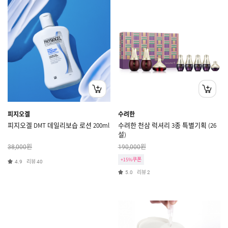
피지오겔
수려한
피지오겔 DMT 데일리보습 로션 200ml
수려한 천삼 럭셔리 3종 특별기획 (26
설)
원
원
38,000
190,000
+15%쿠폰
리뷰
4.9
40
리뷰
5.0
2