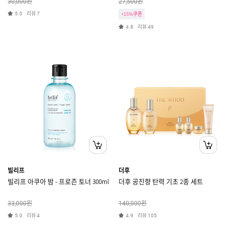
원
원
30,000
27,500
리뷰
5.0
7
+15%쿠폰
리뷰
4.8
49
빌리프
더후
빌리프 아쿠아 밤 - 프로즌 토너 300ml
더후 공진향 탄력 기초 2종 세트
원
원
33,000
140,000
리뷰
리뷰
5.0
4
4.9
105