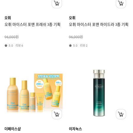
오휘
오휘
오휘 마이스터 포맨 프레쉬 3종 기획
오휘 마이스터 포맨 하이드라 3종 기획
원
원
96,000
96,000
리뷰
리뷰
5.0
6
5.0
2
더페이스샵
이자녹스