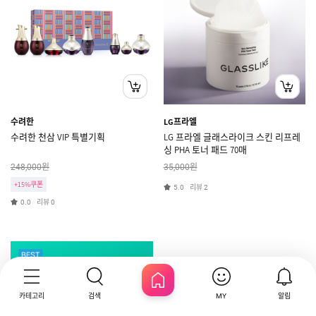
수려한
LG프라엘
수려한 천삼 VIP 특별기획
LG 프라엘 글래스라이크 스킨 리프레
싱 PHA 토너 패드 70매
원
원
248,000
35,000
+15%쿠폰
리뷰
5.0
2
리뷰
0.0
0
카테고리
검색
알림
MY
HOME