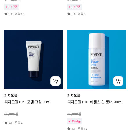
+15%쿠폰
+15%쿠폰
리뷰
리뷰
5.0
16
5.0
6
피지오겔
피지오겔
피지오겔 DMT 포맨 크림 80ml
피지오겔 DMT 에센스 인 토너 200ML
원
원
30,000
30,000
+15%쿠폰
리뷰
5.0
2
리뷰
4.9
12