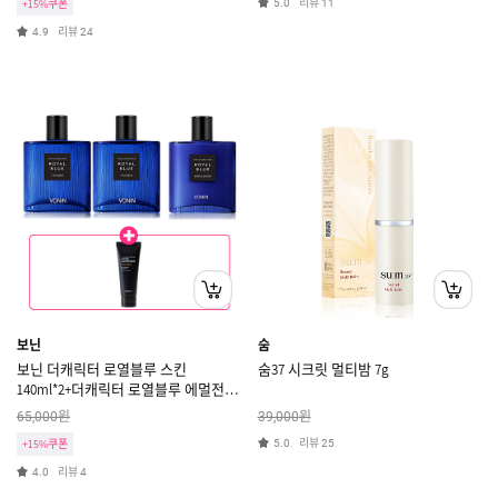
리뷰
+15%쿠폰
5.0
11
리뷰
4.9
24
보닌
숨
보닌 더캐릭터 로열블루 스킨
숨37 시크릿 멀티밤 7g
140ml*2+더캐릭터 로열블루 에멀전
140ml+(증정)오일 컨트롤 & 수딩폼
원
원
65,000
39,000
100ml
리뷰
+15%쿠폰
5.0
25
리뷰
4.0
4