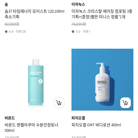
숨
이자녹스
숨37 타임에너지 모이스트 120,100ml
이자녹스 크리스탈 에이징 컴포팅 3종
축소기획
기획+(증정)벨먼 미니스 정품*1개
원
원
82,000
76,000
리뷰
리뷰
4.8
28
5.0
1
비욘드
피지오겔
비욘드 엔젤아쿠아 수분진정토너
피지오겔 DMT 바디로션 400ml
500ml
원
원