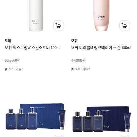
오휘
오휘
오휘 익스트림W 스킨소프너 150ml
오휘 미라클M 핑크베리어 스킨 150ml
원
원
52,000
47,000
리뷰
리뷰
5.0
1
5.0
2