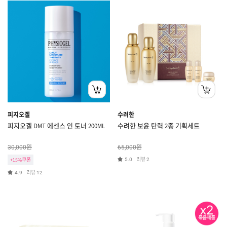
피지오겔
수려한
피지오겔 DMT 에센스 인 토너 200ML
수려한 보윤 탄력 2종 기획세트
원
원
30,000
65,000
리뷰
+15%쿠폰
5.0
2
리뷰
4.9
12