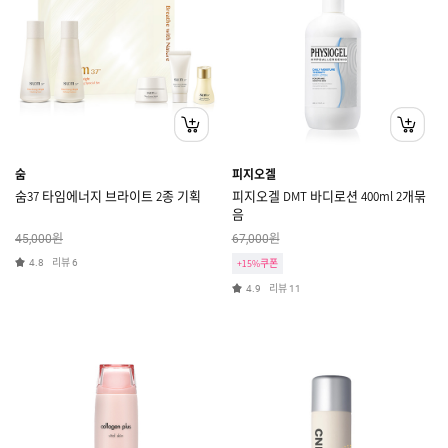
숨
피지오겔
숨37 타임에너지 브라이트 2종 기획
피지오겔 DMT 바디로션 400ml 2개묶
음
원
원
45,000
67,000
리뷰
4.8
6
+15%쿠폰
리뷰
4.9
11