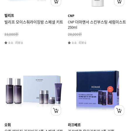
빌리프
CNP
빌리프 모이스춰라이징밤 스페셜 키트
CNP 더마앤서 스킨부스팅 세럼미스트
250ml
원
원
33,000
28,000
리뷰
리뷰
0.0
0
0.0
0
오휘
라끄베르