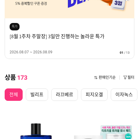
특가
[8월 1주차 주말장] 3일만 진행하는 놀라운 특가
2026.08.07 ~ 2026.08.09
01
/
13
상품
173
판매인기순
필터
전체
빌리프
라끄베르
피지오겔
이자녹스