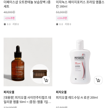
더페이스샵 오트판테놀 보습장벽 2종
이자녹스 에이지포커스 프라임 앰플스
세트
킨 160ml
원
원
48,000
53,000
+15%쿠폰
+15%쿠폰
리뷰
리뷰
0.0
0
0.0
0
피지오겔
피지오겔
[대용량] 피지오겔 사이언주티컬즈 데
피지오겔 레드수딩 AI 로션 200ml
일리뮨 앰플 50ml + (증정) 앰플 7입키
트
원
원
124,500
37,500