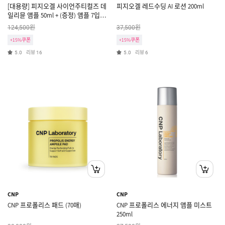
[대용량] 피지오겔 사이언주티컬즈 데
피지오겔 레드수딩 AI 로션 200ml
일리뮨 앰플 50ml + (증정) 앰플 7입키
트
원
원
124,500
37,500
+15%쿠폰
+15%쿠폰
리뷰
리뷰
5.0
16
5.0
6
CNP
CNP
CNP 프로폴리스 패드 (70매)
CNP 프로폴리스 에너지 앰플 미스트
250ml