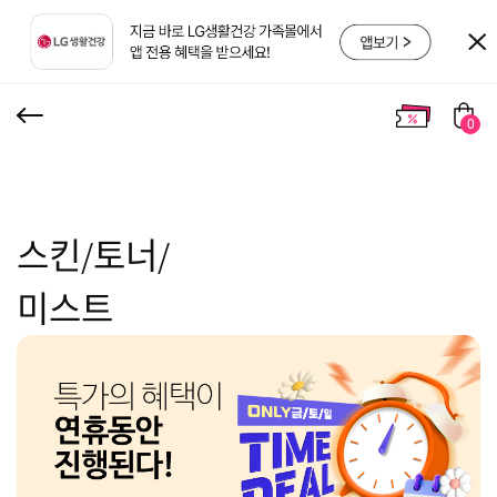
0
스킨/토너/
미스트