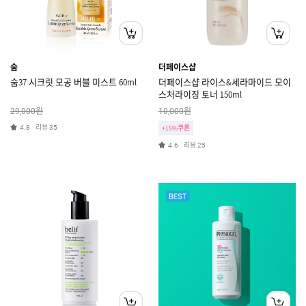
숨
더페이스샵
숨37 시크릿 모공 버블 미스트 60ml
더페이스샵 라이스&세라마이드 모이
스처라이징 토너 150ml
원
원
29,000
10,000
리뷰
4.8
35
+15%쿠폰
리뷰
4.6
25