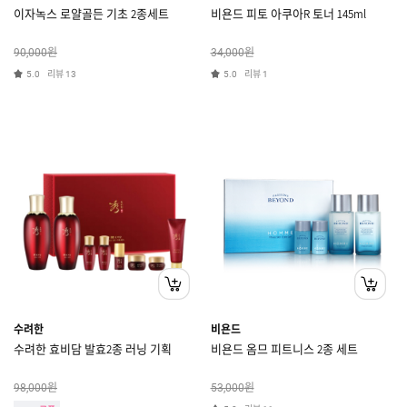
이자녹스 로얄골든 기초 2종세트
비욘드 피토 아쿠아R 토너 145ml
원
원
90,000
34,000
리뷰
리뷰
5.0
13
5.0
1
수려한
비욘드
수려한 효비담 발효2종 러닝 기획
비욘드 옴므 피트니스 2종 세트
원
원
98,000
53,000