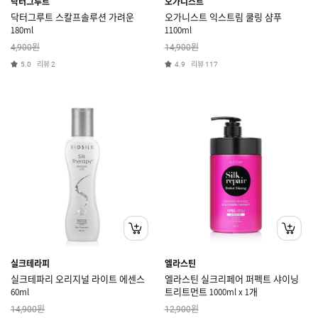
닥터그루트
오가니스트
닥터그루트 스칼프솔루션 가려운
오가니스트 익스트림 쿨링 샴푸
180ml
1100ml
원
원
4,900
14,900
리뷰
리뷰
5.0
2
4.9
117
실크테라피
엘라스틴
실크테파리 오리지널 라이트 에센스
엘라스틴 실크리페어 퍼펙트 샤이닝
60ml
트리트먼트 1000ml x 1개
원
원
14,900
12,900