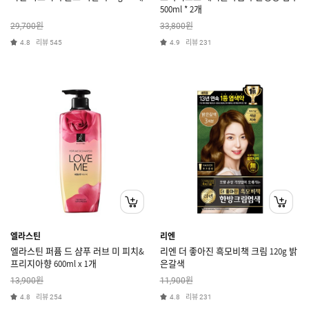
500ml * 2개
원
원
29,700
33,800
리뷰
리뷰
4.8
545
4.9
231
엘라스틴
리엔
엘라스틴 퍼퓸 드 샴푸 러브 미 피치&
리엔 더 좋아진 흑모비책 크림 120g 밝
프리지아향 600ml x 1개
은갈색
원
원
13,900
11,900
리뷰
리뷰
4.8
254
4.8
231