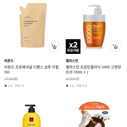
비욘드
엘라스틴
비욘드 프로페셔널 디펜스 샴푸 리필
엘라스틴 프로틴클리닉 10000 고영양
500
트리 700ML X 2
원
원
29,000
47,600
리뷰
리뷰
4.8
19
4.8
374