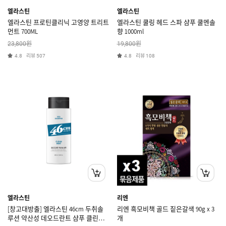
엘라스틴
엘라스틴
엘라스틴 프로틴클리닉 고영양 트리트
엘라스틴 쿨링 헤드 스파 샴푸 쿨멘솔
먼트 700ML
향 1000ml
원
원
23,800
19,800
리뷰
리뷰
4.8
507
4.8
108
엘라스틴
리엔
[창고대방출] 엘라스틴 46cm 두취솔
리엔 흑모비책 골드 짙은갈색 90g x 3
루션 약산성 데오드란트 샴푸 클린민
개