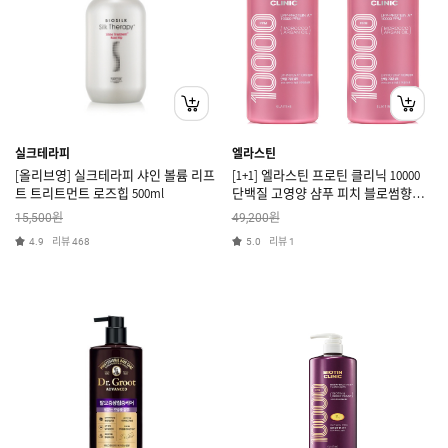
실크테라피
엘라스틴
[올리브영] 실크테라피 샤인 볼륨 리프
[1+1] 엘라스틴 프로틴 클리닉 10000
트 트리트먼트 로즈힙 500ml
단백질 고영양 샴푸 피치 블로썸향
1.5L
원
원
15,500
49,200
리뷰
리뷰
4.9
468
5.0
1