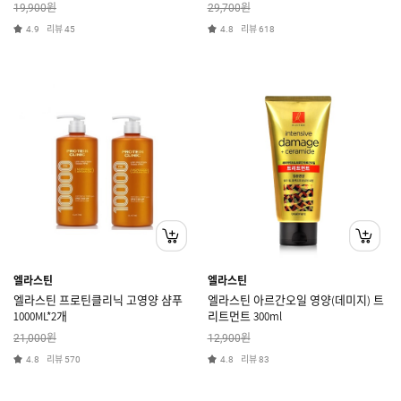
트향 225ml
원
원
19,900
29,700
리뷰
리뷰
4.9
45
4.8
618
엘라스틴
엘라스틴
엘라스틴 프로틴클리닉 고영양 샴푸
엘라스틴 아르간오일 영양(데미지) 트
1000ML*2개
리트먼트 300ml
원
원
21,000
12,900
리뷰
리뷰
4.8
570
4.8
83