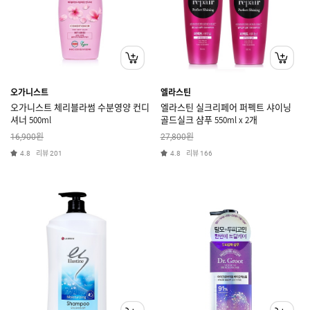
오가니스트
엘라스틴
오가니스트 체리블라썸 수분영양 컨디
엘라스틴 실크리페어 퍼펙트 샤이닝
셔너 500ml
골드실크 샴푸 550ml x 2개
원
원
16,900
27,800
리뷰
리뷰
4.8
201
4.8
166