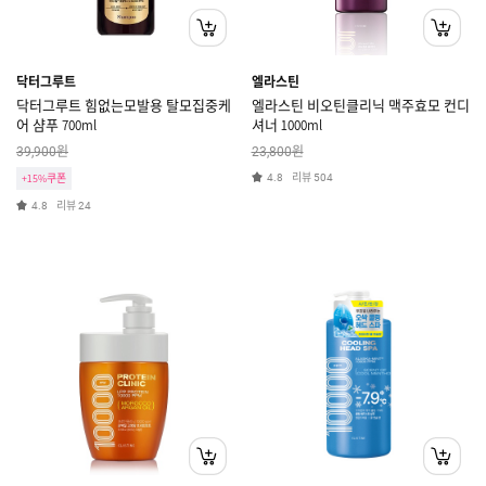
닥터그루트
엘라스틴
닥터그루트 힘없는모발용 탈모집중케
엘라스틴 비오틴클리닉 맥주효모 컨디
어 샴푸 700ml
셔너 1000ml
원
원
39,900
23,800
리뷰
+15%쿠폰
4.8
504
리뷰
4.8
24