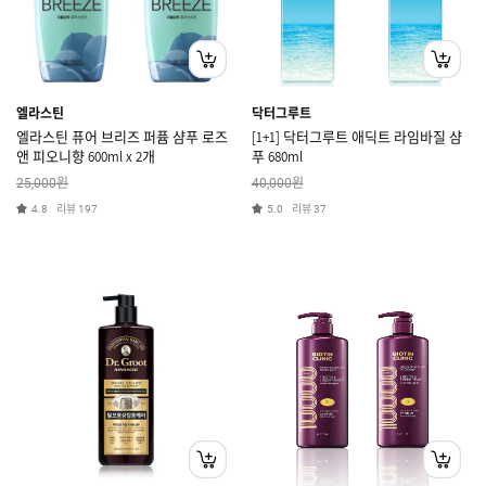
엘라스틴
닥터그루트
엘라스틴 퓨어 브리즈 퍼퓸 샴푸 로즈
[1+1] 닥터그루트 애딕트 라임바질 샴
앤 피오니향 600ml x 2개
푸 680ml
원
원
25,000
40,000
리뷰
리뷰
4.8
197
5.0
37