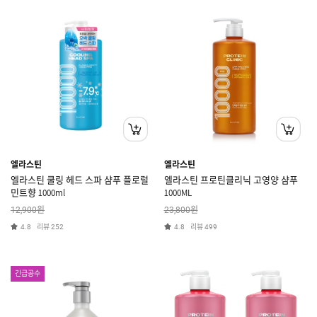
엘라스틴
엘라스틴
엘라스틴 쿨링 헤드 스파 샴푸 플로럴
엘라스틴 프로틴클리닉 고영양 샴푸
민트향 1000ml
1000ML
원
원
12,900
23,800
리뷰
리뷰
4.8
252
4.8
499
긴급공수