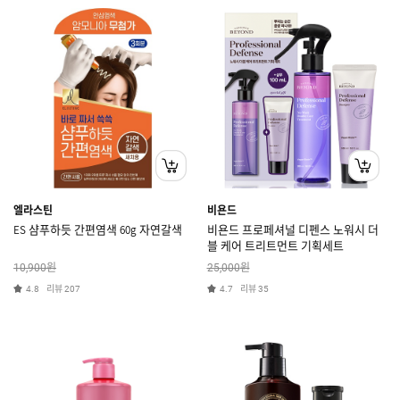
엘라스틴
비욘드
ES 샴푸하듯 간편염색 60g 자연갈색
비욘드 프로페셔널 디펜스 노워시 더
블 케어 트리트먼트 기획세트
원
원
10,900
25,000
리뷰
리뷰
4.8
207
4.7
35