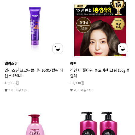
엘라스틴
리엔
엘라스틴 프로틴클리닉10000 컬링 에
리엔 더 좋아진 흑모비책 크림 120g 흑
센스 150ML
갈색
원
원
19,000
11,900
리뷰
리뷰
4.8
102
4.8
113