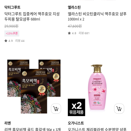
닥터그루트
엘라스틴
닥터그루트 집중케어 맥주효모 지성
엘라스틴 비오틴클리닉 맥주효모 샴푸
두피용 탈모샴푸 688ml
1000ml x 2
원
원
29,900
47,600
리뷰
+15%쿠폰
4.8
681
리뷰
4.9
44
리엔
오가니스트
리엔 흑모비책 골드 흑갈색 90g x 3개
오가니스트 체리블라썸 수분영양 샴푸