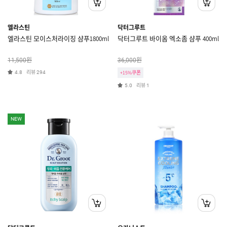
엘라스틴
닥터그루트
엘라스틴 모이스처라이징 샴푸1800ml
닥터그루트 바이옴 엑소좀 샴푸 400ml
원
원
11,500
36,000
리뷰
4.8
294
+15%쿠폰
리뷰
5.0
1
NEW