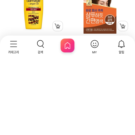
엘라스틴
엘라스틴
엘라스틴 아르간오일 인텐시브 데미지
ES 샴푸하듯 간편염색 60g 자연갈색
카테고리
검색
알림
컨디셔너 680ml
MY
HOME
원
원
13,900
10,900
리뷰
리뷰
4.8
164
4.8
207