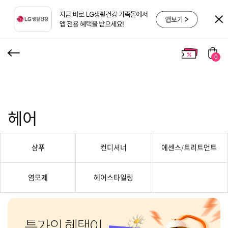
0
헤어
샴푸
컨디셔너
에센스/트리트먼트
염모제
헤어스타일링