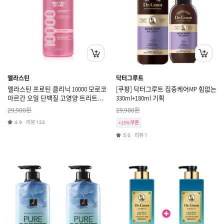
엘라스틴
닥터그루트
엘라스틴 프로틴 클리닉 10000 모로코
[쿠팡] 닥터그루트 집중케어MP 힘없는
아르간 오일 단백질 고영양 트리트먼
330ml+180ml 기획
트 피치블로썸향 1000ml
원
원
29,900
29,900
리뷰
4.9
124
+15%쿠폰
리뷰
5.0
1