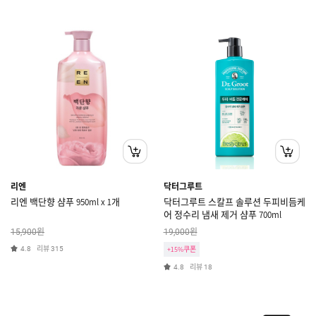
리엔
닥터그루트
리엔 백단향 샴푸 950ml x 1개
닥터그루트 스칼프 솔루션 두피비듬케
어 정수리 냄새 제거 샴푸 700ml
원
원
15,900
19,000
리뷰
4.8
315
+15%쿠폰
리뷰
4.8
18