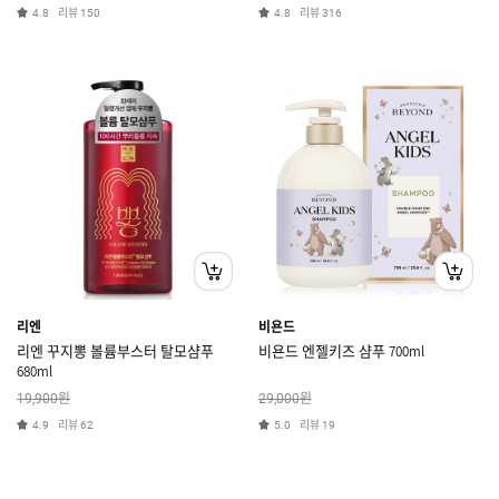
리뷰
리뷰
4.8
150
4.8
316
리엔
비욘드
리엔 꾸지뽕 볼륨부스터 탈모샴푸
비욘드 엔젤키즈 샴푸 700ml
680ml
원
원
19,900
29,000
리뷰
리뷰
4.9
62
5.0
19