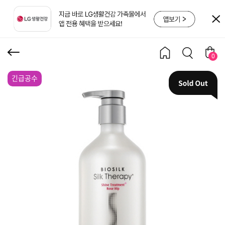
샤인 볼륨 리프트 트리트
먼트 로즈힙 500ml
0
긴급공수