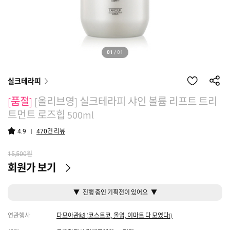
01
/
01
실크테라피
[품절]
[올리브영] 실크테라피 샤인 볼륨 리프트 트리
트먼트 로즈힙 500ml
건 리뷰
4.9
470
원
15,500
회원가 보기
▼ 진행 중인 기획전이 있어요 ▼
연관행사
다모아관🙌 (코스트코, 올영, 이마트 다 모였다!)