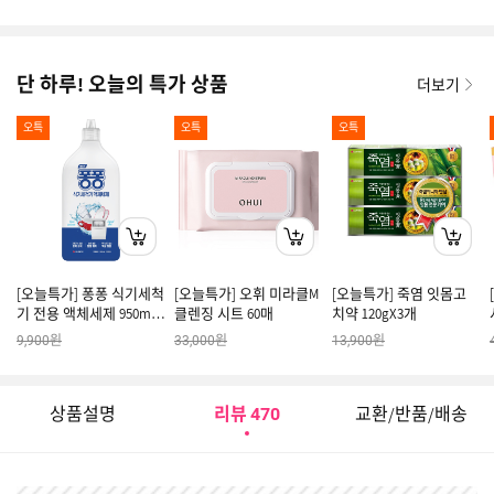
단 하루! 오늘의 특가 상품
더보기
오특
오특
오특
[오늘특가] 퐁퐁 식기세척
[오늘특가] 오휘 미라클M
[오늘특가] 죽염 잇몸고
기 전용 액체세제 950ml x
클렌징 시트 60매
치약 120gX3개
1개
원
원
원
9,900
33,000
13,900
상품설명
리뷰
교환/반품/배송
470