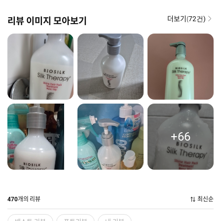
더보기(
리뷰 이미지 모아보기
72건)
+66
개의 리뷰
최신순
470