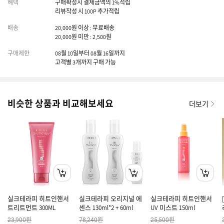
혜택
구매확정시 결제금액의 1%적립
리뷰작성 시 100P 추가적립
배송
20,000원 이상 : 무료배송
20,000원 미만 : 2,500원
구매제한
08월 10일부터 08월 16일까지
고객별 3개까지 구매 가능
비슷한 상품과 비교해보세요
더보기
실크테라피 히트인핸서
실크테라피 오리지널 에
실크테라피 히트인핸서
트리트먼트 300ML
센스 130ml*2 + 60ml
UV 미스트 150ml
원
원
원
23,900
78,240
25,500