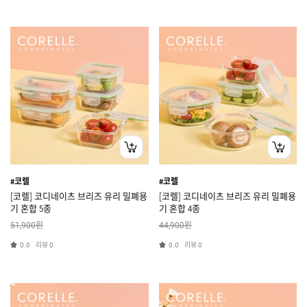
#코렐
#코렐
[코렐] 코디네이츠 브리즈 유리 밀폐용
[코렐] 코디네이츠 브리즈 유리 밀폐용
기 혼합 5종
기 혼합 4종
원
원
51,900
44,900
리뷰
리뷰
0.0
0
0.0
0