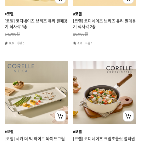
#코렐
#코렐
[코렐] 코디네이츠 브리즈 유리 밀폐용
[코렐] 코디네이츠 브리즈 유리 밀폐용
기 직사각 5종
기 직사각 2종
원
원
54,900
20,900
리뷰
리뷰
0.0
0
4.0
1
#코렐
#코렐
[코렐] 세카 더 빅 화이트 와이드그릴
[코렐] 코디네이츠 크림초콜릿 멀티원