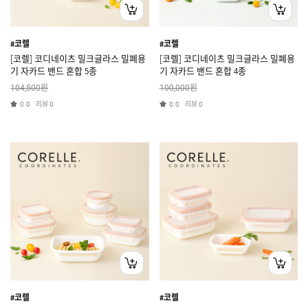
#코렐
#코렐
[코렐] 코디네이츠 밀크글라스 밀폐용
[코렐] 코디네이츠 밀크글라스 밀폐용
기 자카드 밴드 혼합 5종
기 자카드 밴드 혼합 4종
원
원
104,500
100,000
리뷰
리뷰
0.0
0
0.0
0
#코렐
#코렐