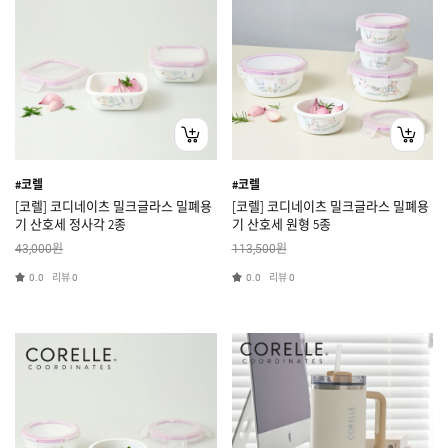
#코렐
#코렐
[코렐] 코디네이츠 밀크글라스 밀폐용
[코렐] 코디네이츠 밀크글라스 밀폐용
기 산호세 정사각 2종
기 산호세 원형 5종
원
원
43,000
113,500
리뷰
리뷰
0.0
0
0.0
0