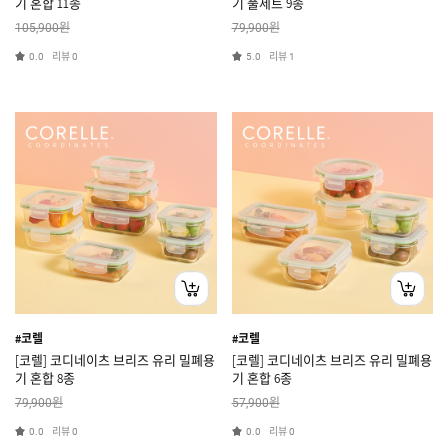
기 혼합 11종
기 풀세트 9종
원
원
105,900
79,900
리뷰
리뷰
0.0
0
5.0
1
#코렐
#코렐
[코렐] 코디네이츠 브리즈 유리 밀폐용
[코렐] 코디네이츠 브리즈 유리 밀폐용
기 혼합 8종
기 혼합 6종
원
원
79,900
57,900
리뷰
리뷰
0.0
0
0.0
0