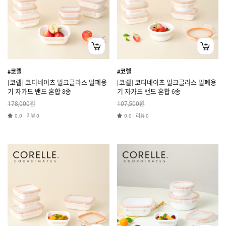
#코렐
#코렐
[코렐] 코디네이츠 밀크글라스 밀폐용
[코렐] 코디네이츠 밀크글라스 밀폐용
기 자카드 밴드 혼합 8종
기 자카드 밴드 혼합 6종
원
원
178,000
107,500
리뷰
리뷰
0.0
0
0.0
0