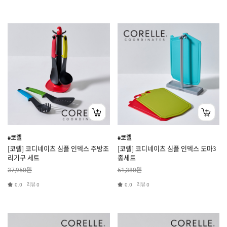
#코렐
#코렐
[코렐] 코디네이츠 심플 인덱스 주방조
[코렐] 코디네이츠 심플 인덱스 도마3
리기구 세트
종세트
원
원
37,950
51,380
리뷰
리뷰
0.0
0
0.0
0