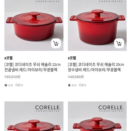
#코렐
#코렐
[코렐] 코디네이츠 무쇠 애슐리 22cm
[코렐] 코디네이츠 무쇠 애슐리 20cm
전골냄비 레드/아이보리/무광블랙
양수냄비 레드/아이보리/무광블랙
원
원
159,310
145,980
리뷰
리뷰
0.0
0
0.0
0