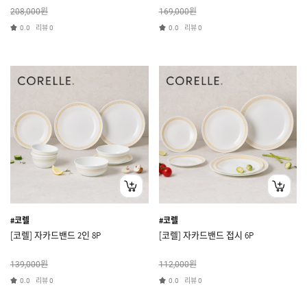
원
원
208,000
169,000
리뷰
리뷰
0.0
0
0.0
0
#코렐
#코렐
[코렐] 자카드밴드 2인 8P
[코렐] 자카드밴드 접시 6P
원
원
139,000
112,000
리뷰
리뷰
0.0
0
0.0
0