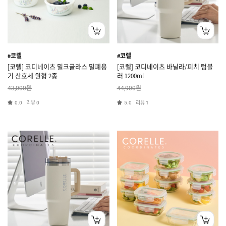
#코렐
#코렐
[코렐] 코디네이츠 밀크글라스 밀폐용
[코렐] 코디네이츠 바닐라/피치 텀블
기 산호세 원형 2종
러 1200ml
원
원
43,000
44,900
리뷰
리뷰
0.0
0
5.0
1