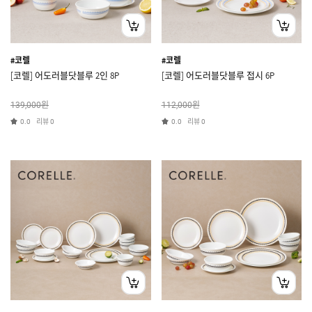
#코렐
#코렐
[코렐] 어도러블닷블루 2인 8P
[코렐] 어도러블닷블루 접시 6P
원
원
139,000
112,000
리뷰
리뷰
0.0
0
0.0
0