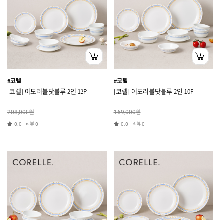
#코렐
#코렐
[코렐] 어도러블닷블루 2인 12P
[코렐] 어도러블닷블루 2인 10P
원
원
208,000
169,000
리뷰
리뷰
0.0
0
0.0
0