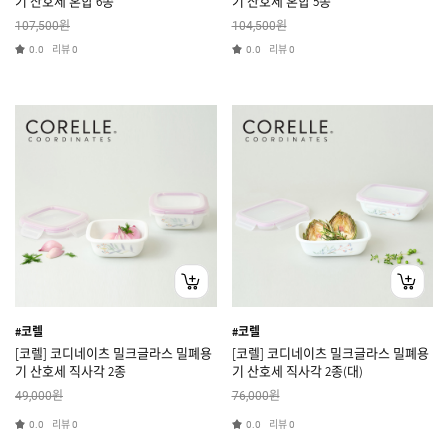
기 산호세 혼합 6종
기 산호세 혼합 5종
원
원
107,500
104,500
리뷰
리뷰
0.0
0
0.0
0
#코렐
#코렐
[코렐] 코디네이츠 밀크글라스 밀폐용
[코렐] 코디네이츠 밀크글라스 밀폐용
기 산호세 직사각 2종
기 산호세 직사각 2종(대)
원
원
49,000
76,000
리뷰
리뷰
0.0
0
0.0
0