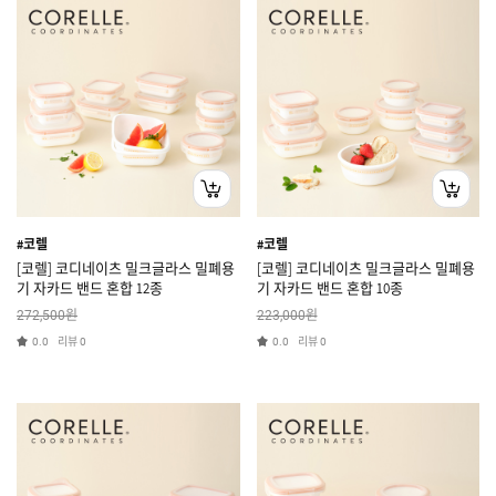
#코렐
#코렐
[코렐] 코디네이츠 밀크글라스 밀폐용
[코렐] 코디네이츠 밀크글라스 밀폐용
기 자카드 밴드 혼합 12종
기 자카드 밴드 혼합 10종
원
원
272,500
223,000
리뷰
리뷰
0.0
0
0.0
0