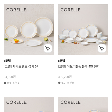
#코렐
#코렐
[코렐] 자카드밴드 접시 5P
[코렐] 어도러블닷블루 4인 20P
원
원
94,000
330,700
리뷰
리뷰
0.0
0
0.0
0