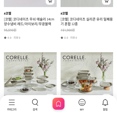
#코렐
#코렐
[코렐] 코디네이츠 무쇠 애슐리 14cm
[코렐] 코디네이츠 실리콘 유리 밀폐용
양수냄비 레드/아이보리/무광블랙
기 혼합 12종
원
원
95,590
151,900
리뷰
리뷰
0.0
0
0.0
0
카테고리
검색
알림
MY
HOME
#코렐
#코렐
[코렐] 코디네이츠 실리콘 유리 밀폐용
[코렐] 코디네이츠 실리콘 유리 밀폐용