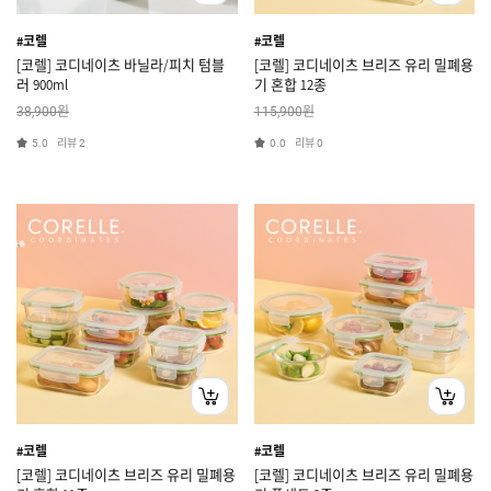
#코렐
#코렐
[코렐] 코디네이츠 바닐라/피치 텀블
[코렐] 코디네이츠 브리즈 유리 밀폐용
러 900ml
기 혼합 12종
원
원
38,900
115,900
리뷰
리뷰
5.0
2
0.0
0
#코렐
#코렐
[코렐] 코디네이츠 브리즈 유리 밀폐용
[코렐] 코디네이츠 브리즈 유리 밀폐용