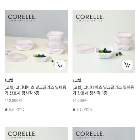
#코렐
#코렐
[코렐] 코디네이츠 밀크글라스 밀폐용
[코렐] 코디네이츠 밀크글라스 밀폐용
기 산호세 정사각 5종
기 산호세 정사각 3종
원
원
112,000
61,000
리뷰
리뷰
0.0
0
0.0
0