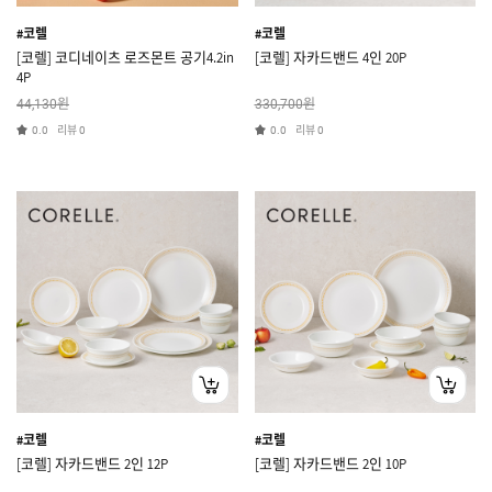
#코렐
#코렐
[코렐] 코디네이츠 로즈몬트 공기4.2in
[코렐] 자카드밴드 4인 20P
4P
원
원
44,130
330,700
리뷰
리뷰
0.0
0
0.0
0
#코렐
#코렐
[코렐] 자카드밴드 2인 12P
[코렐] 자카드밴드 2인 10P