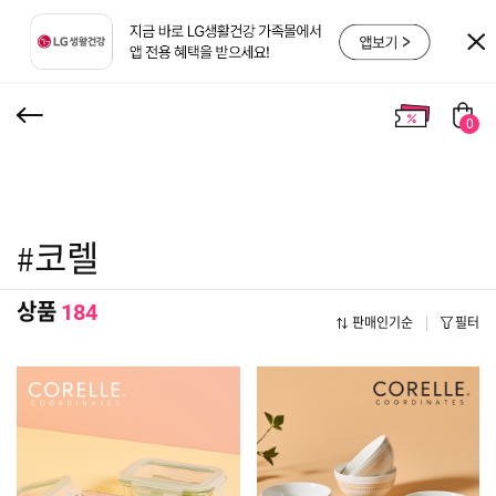
0
#코렐
상품
184
판매인기순
필터