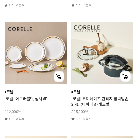
리뷰
리뷰
0.0
0
0.0
0
#코렐
#코렐
[코렐] 어도러블닷 접시 6P
[코렐] 코디네이츠 원터치 압력밥솥
2IN1_(네이비펄/레드펄)
원
원
112,000
395,000
리뷰
리뷰
0.0
0
5.0
1