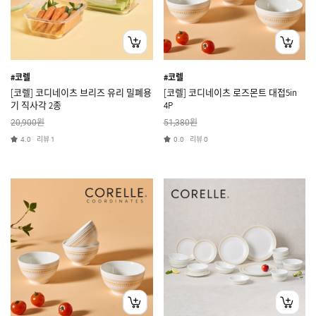
#코렐
#코렐
[코렐] 코디네이츠 브리즈 유리 밀폐용
[코렐] 코디네이츠 로즈몬트 대접5in
기 직사각 2종
4P
원
원
20,900
51,380
리뷰
리뷰
4.0
1
0.0
0