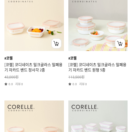
#코렐
#코렐
[코렐] 코디네이츠 밀크글라스 밀폐용
[코렐] 코디네이츠 밀크글라스 밀폐용
기 자카드 밴드 정사각 2종
기 자카드 밴드 원형 5종
원
원
43,000
113,500
리뷰
리뷰
0.0
0
0.0
0