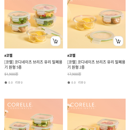
#코렐
#코렐
[코렐] 코디네이츠 브리즈 유리 밀폐용
[코렐] 코디네이츠 브리즈 유리 밀폐용
기 원형 5종
기 원형 2종
원
원
51,900
17,900
리뷰
리뷰
0.0
0
0.0
0