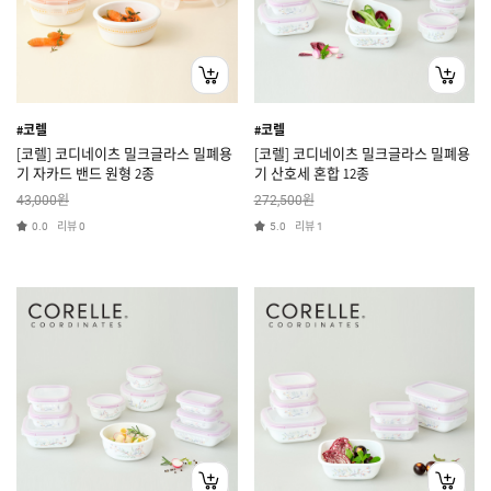
#코렐
#코렐
[코렐] 코디네이츠 밀크글라스 밀폐용
[코렐] 코디네이츠 밀크글라스 밀폐용
기 자카드 밴드 원형 2종
기 산호세 혼합 12종
원
원
43,000
272,500
리뷰
리뷰
0.0
0
5.0
1