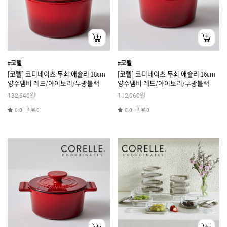
#코렐
#코렐
[코렐] 코디네이츠 무쇠 애슐리 18cm
[코렐] 코디네이츠 무쇠 애슐리 16cm
양수냄비 레드/아이보리/무광블랙
양수냄비 레드/아이보리/무광블랙
원
원
132,640
112,060
리뷰
리뷰
0.0
0
0.0
0