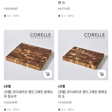
팬 20
원
원
149,960
64,710
리뷰
리뷰
0.0
0
0.0
0
#코렐
#코렐
[코렐] 코디네이츠 엔드그레인 원목도
[코렐] 코디네이츠 엔드그레인 원목도
마 정사각
마 소
원
원
122,350
119,220
리뷰
리뷰
0.0
0
0.0
0