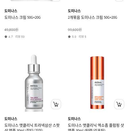
도미나스
도미나스
도미나스 크림 50G+20G
2개묶음 도미나스 크림 50G+20G
원
원
49,800
99,600
리뷰
리뷰
4.7
53
5.0
5
도미나스
도미나스
도미나스 앳클리닉 트라넥삼산 스팟
도미나스 앳클리닉 엑소좀 플럼핑 샷
샷 앰플 30ml (잡티/기미)
앰플 30ml (탄력/리프팅)