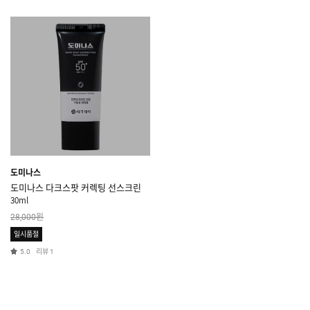
도미나스
도미나스 다크스팟 커렉팅 선스크린
30ml
원
28,000
일시품절
리뷰
5.0
1