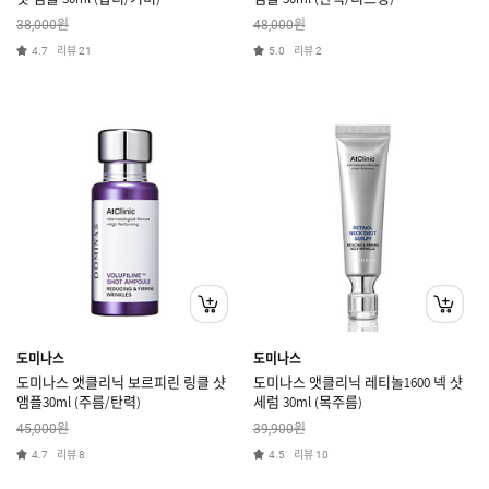
원
원
38,000
48,000
리뷰
리뷰
4.7
21
5.0
2
도미나스
도미나스
도미나스 앳클리닉 보르피린 링클 샷
도미나스 앳클리닉 레티놀1600 넥 샷
앰플30ml (주름/탄력)
세럼 30ml (목주름)
원
원
45,000
39,900
리뷰
리뷰
4.7
8
4.5
10