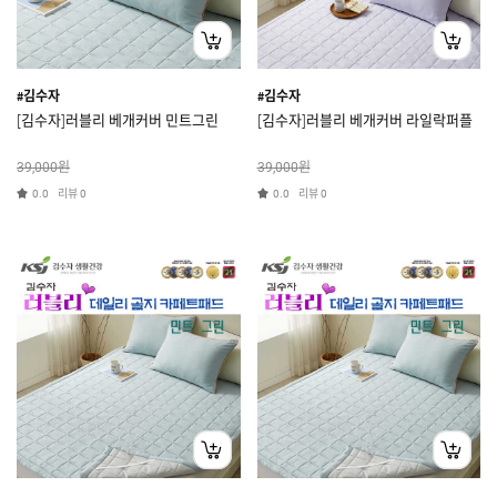
#김수자
#김수자
[김수자]러블리 베개커버 민트그린
[김수자]러블리 베개커버 라일락퍼플
원
원
39,000
39,000
리뷰
리뷰
0.0
0
0.0
0