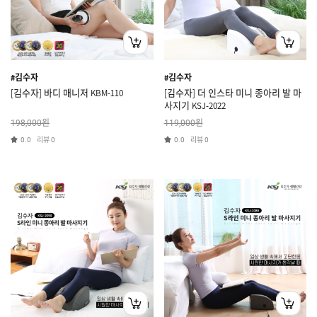
#김수자
#김수자
[김수자] 바디 매니저 KBM-110
[김수자] 더 인스타 미니 종아리 발 마
사지기 KSJ-2022
원
원
198,000
119,000
리뷰
리뷰
0.0
0
0.0
0