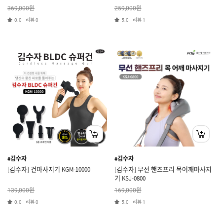
원
원
369,000
259,000
리뷰
리뷰
0.0
0
5.0
1
#김수자
#김수자
[김수자] 건마사지기 KGM-10000
[김수자] 무선 핸즈프리 목어깨마사지
기 KSJ-0800
원
원
139,000
169,000
리뷰
리뷰
0.0
0
5.0
1