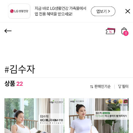
0
#김수자
상품
22
판매인기순
필터