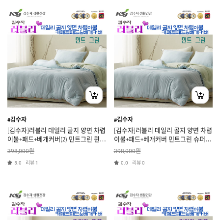
#김수자
#김수자
[김수자]러블리 데일리 골지 양면 차렵
[김수자]러블리 데일리 골지 양면 차렵
이불+패드+베개커버(2) 민트그린 퀸 3
이불+패드+베개커버 민트그린 슈퍼싱
종세트
글 3종세트
원
원
398,000
398,000
리뷰
리뷰
5.0
1
0.0
0