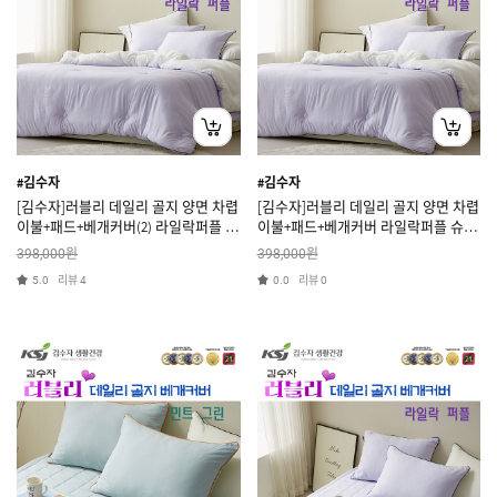
#김수자
#김수자
[김수자]러블리 데일리 골지 양면 차렵
[김수자]러블리 데일리 골지 양면 차렵
이불+패드+베개커버(2) 라일락퍼플 퀸
이불+패드+베개커버 라일락퍼플 슈퍼
3종세트
싱글 3종세트
원
원
398,000
398,000
리뷰
리뷰
5.0
4
0.0
0