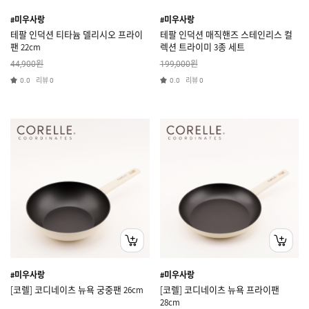
#미우사랑
#미우사랑
테팔 인덕션 티타늄 델리시오 프라이
테팔 인덕션 매직핸즈 스테인리스 컬
팬 22cm
렉션 트라이미 3종 세트
원
원
44,900
199,000
리뷰
리뷰
0.0
0
0.0
0
#미우사랑
#미우사랑
[코렐] 코디네이츠 뉴욕 궁중팬 26cm
[코렐] 코디네이츠 뉴욕 프라이팬
28cm