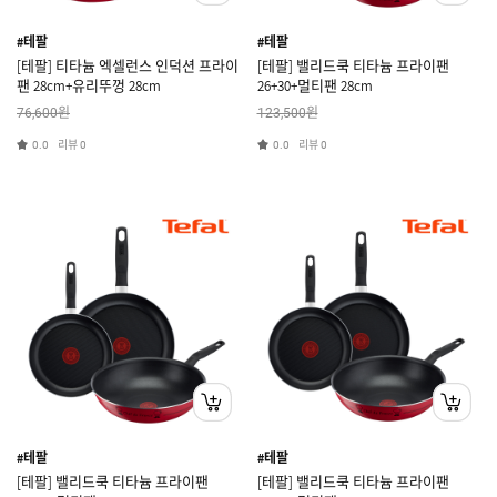
#테팔
#테팔
[테팔] 티타늄 엑셀런스 인덕션 프라이
[테팔] 밸리드쿡 티타늄 프라이팬
팬 28cm+유리뚜껑 28cm
26+30+멀티팬 28cm
원
원
76,600
123,500
리뷰
리뷰
0.0
0
0.0
0
#테팔
#테팔
[테팔] 밸리드쿡 티타늄 프라이팬
[테팔] 밸리드쿡 티타늄 프라이팬