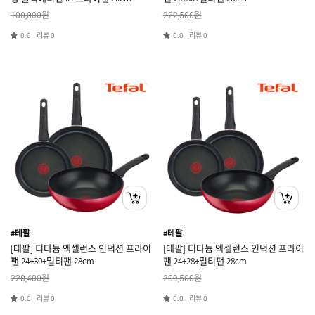
원
원
100,000
222,500
리뷰
리뷰
0.0
0
0.0
0
#테팔
#테팔
[테팔] 티타늄 엑셀런스 인덕션 프라이
[테팔] 티타늄 엑셀런스 인덕션 프라이
팬 24+30+멀티팬 28cm
팬 24+28+멀티팬 28cm
원
원
220,400
209,500
리뷰
리뷰
0.0
0
0.0
0