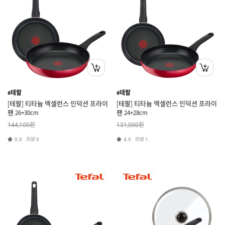
#테팔
#테팔
[테팔] 티타늄 엑셀런스 인덕션 프라이
[테팔] 티타늄 엑셀런스 인덕션 프라이
팬 26+30cm
팬 24+28cm
원
원
144,100
131,000
리뷰
리뷰
0.0
0
4.0
1