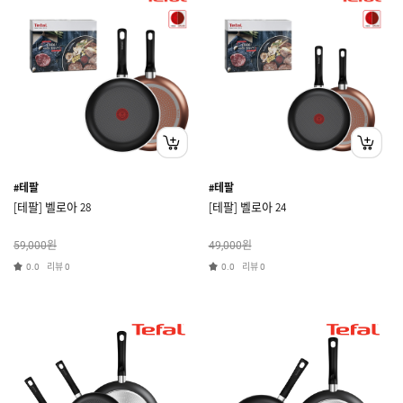
#테팔
#테팔
[테팔] 벨로아 28
[테팔] 벨로아 24
원
원
59,000
49,000
리뷰
리뷰
0.0
0
0.0
0