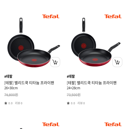
#테팔
#테팔
[테팔] 밸리드쿡 티타늄 프라이팬
[테팔] 밸리드쿡 티타늄 프라이팬
26+30cm
24+28cm
원
원
76,800
73,500
리뷰
리뷰
0.0
0
0.0
0