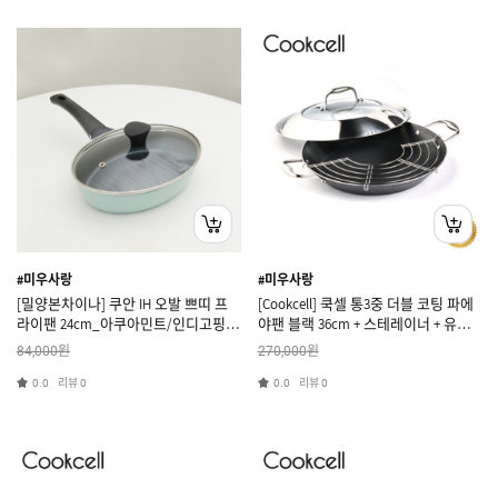
#미우사랑
#미우사랑
[밀양본차이나] 쿠안 IH 오발 쁘띠 프
[Cookcell] 쿡셀 통3중 더블 코팅 파에
라이팬 24cm_아쿠아민트/인디고핑
야팬 블랙 36cm + 스테레이너 + 유리
크/크림베이지
뚜껑
원
원
84,000
270,000
리뷰
리뷰
0.0
0
0.0
0