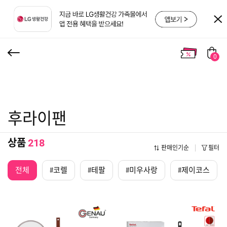
0
후라이팬
상품
218
판매인기순
필터
전체
#코렐
#테팔
#미우사랑
#제이코스