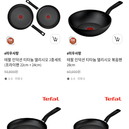
#미우사랑
#미우사랑
테팔 인덕션 티타늄 델리시오 2종세트
테팔 인덕션 티타늄 델리시오 볶음팬
(프라이팬 22cm + 24cm)
28cm
원
원
93,800
60,000
리뷰
리뷰
0.0
0
0.0
0