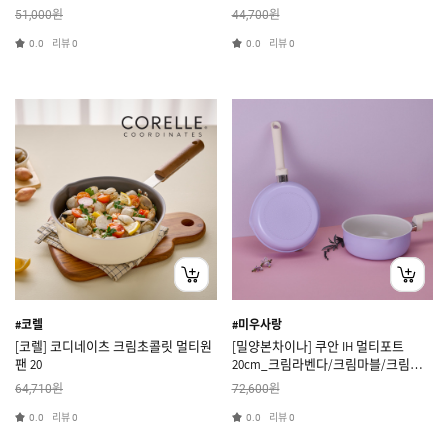
원
원
51,000
44,700
리뷰
리뷰
0.0
0
0.0
0
#코렐
#미우사랑
[코렐] 코디네이츠 크림초콜릿 멀티원
[밀양본차이나] 쿠안 IH 멀티포트
팬 20
20cm_크림라벤다/크림마블/크림블
루/크림옐로우
원
원
64,710
72,600
리뷰
리뷰
0.0
0
0.0
0