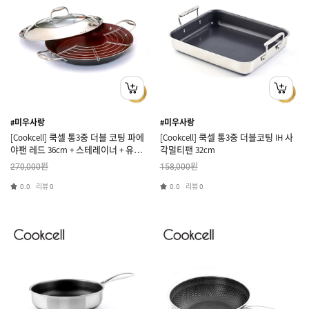
#미우사랑
#미우사랑
[Cookcell] 쿡셀 통3중 더블 코팅 파에
[Cookcell] 쿡셀 통3중 더블코팅 IH 사
야팬 레드 36cm + 스테레이너 + 유리
각멀티팬 32cm
뚜껑
원
원
270,000
158,000
리뷰
리뷰
0.0
0
0.0
0