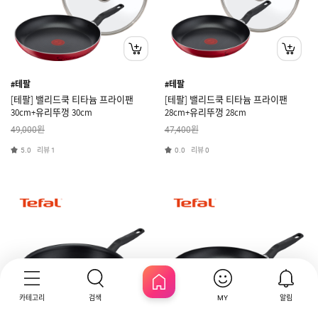
#테팔
#테팔
[테팔] 밸리드쿡 티타늄 프라이팬
[테팔] 밸리드쿡 티타늄 프라이팬
30cm+유리뚜껑 30cm
28cm+유리뚜껑 28cm
원
원
49,000
47,400
리뷰
리뷰
5.0
1
0.0
0
카테고리
검색
알림
MY
HOME