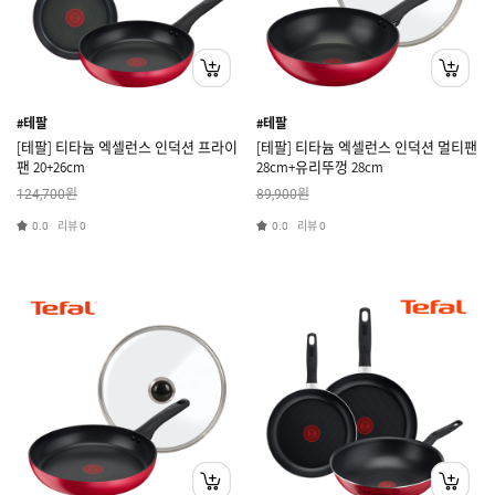
#테팔
#테팔
[테팔] 티타늄 엑셀런스 인덕션 프라이
[테팔] 티타늄 엑셀런스 인덕션 멀티팬
팬 20+26cm
28cm+유리뚜껑 28cm
원
원
124,700
89,900
리뷰
리뷰
0.0
0
0.0
0