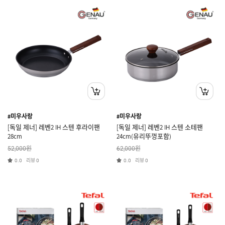
#미우사랑
#미우사랑
[독일 제너] 레벤2 IH 스텐 후라이팬
[독일 제너] 레벤2 IH 스텐 소테팬
28cm
24cm(유리뚜껑포함)
원
원
52,000
62,000
리뷰
리뷰
0.0
0
0.0
0