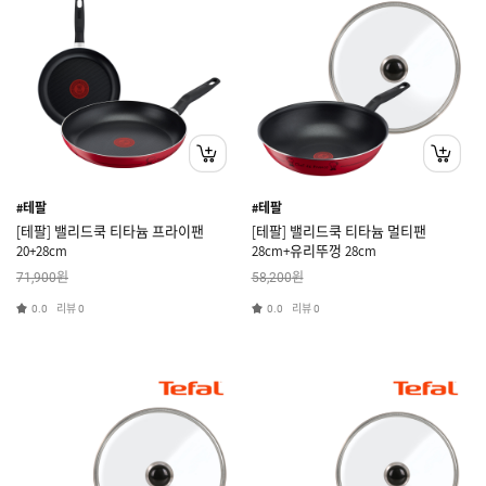
#테팔
#테팔
[테팔] 밸리드쿡 티타늄 프라이팬
[테팔] 밸리드쿡 티타늄 멀티팬
20+28cm
28cm+유리뚜껑 28cm
원
원
71,900
58,200
리뷰
리뷰
0.0
0
0.0
0