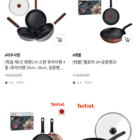
#미우사랑
#테팔
[독일 제너] 레벤2 IH 스텐 후라이팬 4
[테팔] 벨로아 24+궁중팬28
종 (후라이팬 20cm, 28cm, 궁중팬
28cm, 유리뚜껑 28cm)
원
원
160,000
115,000
리뷰
리뷰
0.0
0
0.0
0