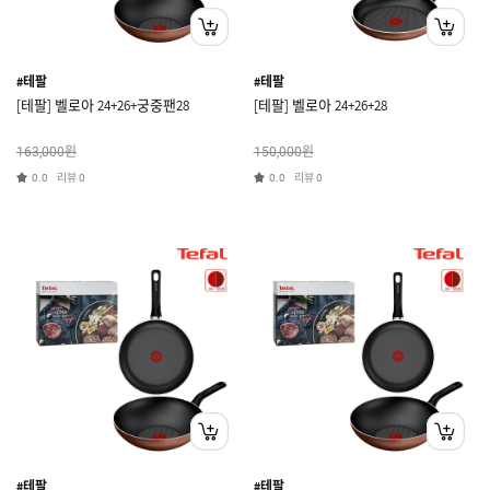
#테팔
#테팔
[테팔] 벨로아 24+26+궁중팬28
[테팔] 벨로아 24+26+28
원
원
163,000
150,000
리뷰
리뷰
0.0
0
0.0
0
#테팔
#테팔