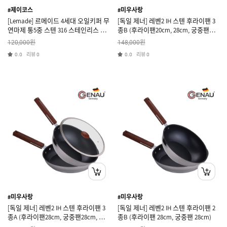
#제이코스
#미우사랑
[Lemade] 르메이드 4세대 오일키퍼 무
[독일 제너] 레벤2 IH 스텐 후라이팬 3
연마제 통5중 스텐 316 스테인리스 스
종B (후라이팬20cm, 28cm, 궁중팬
텐팬 24cm
28cm)
원
원
120,000
148,000
리뷰
리뷰
0.0
0
0.0
0
#미우사랑
#미우사랑
[독일 제너] 레벤2 IH 스텐 후라이팬 3
[독일 제너] 레벤2 IH 스텐 후라이팬 2
종A (후라이팬28cm, 궁중팬28cm, 유
종B (후라이팬 28cm, 궁중팬 28cm)
리뚜껑28cm)