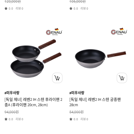
원
원
120,000
106,000
리뷰
리뷰
0.0
0
0.0
0
#미우사랑
#미우사랑
[독일 제너] 레벤2 IH 스텐 후라이팬 2
[독일 제너] 레벤2 IH 스텐 궁중팬
종A (후라이팬 20cm, 28cm)
28cm
원
원
94,000
54,000
리뷰
리뷰
0.0
0
0.0
0