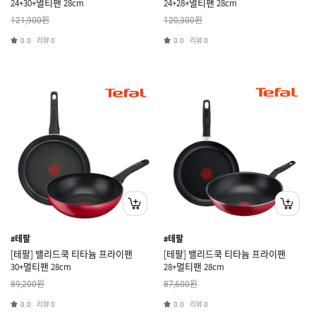
24+30+멀티팬 28cm
24+28+멀티팬 28cm
원
원
121,900
120,300
리뷰
리뷰
0.0
0
0.0
0
#테팔
#테팔
[테팔] 밸리드쿡 티타늄 프라이팬
[테팔] 밸리드쿡 티타늄 프라이팬
30+멀티팬 28cm
28+멀티팬 28cm
원
원
89,200
87,600
리뷰
리뷰
0.0
0
0.0
0