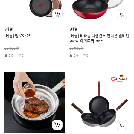
#테팔
#테팔
[테팔] 벨로아 26
[테팔] 티타늄 엑셀런스 인덕션 멀티팬
28cm+유리뚜껑 28cm
원
원
53,000
89,900
리뷰
리뷰
0.0
0
0.0
0