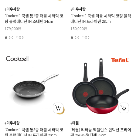
#미우사랑
#미우사랑
[Cookcell] 쿡셀 통3중 더블 세라믹 코
[Cookcell] 쿡셀 더블 세라믹 코팅 블랙
팅 블랙에디션 IH 소테팬 24cm
에디션 IH 프라이팬 28cm
원
원
179,000
150,000
리뷰
리뷰
0.0
0
0.0
0
#미우사랑
#테팔
[Cookcell] 쿡셀 통3중 더블 세라믹 코
[테팔] 티타늄 엑셀런스 인덕션 프라이
팅 블랙에디션 IH 프라이팬 20cm
팬 26+30+멀티팬 28cm