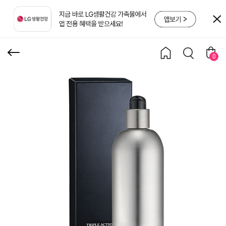
루이드 180ml [쿠폰X]
0