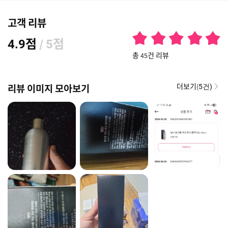
고객 리뷰
점
/
점
4.9
5
총 45건 리뷰
더보기(
리뷰 이미지 모아보기
5건)