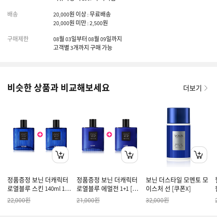
배송
20,000원 이상 : 무료배송
20,000원 미만 : 2,500원
구매제한
08월 03일부터 08월 09일까지
고객별 3개까지 구매 가능
비슷한 상품과 비교해보세요
더보기
정품증정 보닌 더캐릭터
정품증정 보닌 더캐릭터
보닌 더스타일 모멘토 모
로열블루 스킨 140ml 1+1
로열블루 에멀전 1+1 [쿠
이스처 선 [쿠폰X]
[쿠폰X]
폰X]
원
원
원
22,000
21,000
32,000