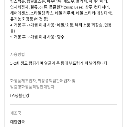
립스틱류, 립글로스류, 파우더류, 섀도우, 블러셔, 하이라이터,
인체세정제, 젤류, oil류, 폼클렌저(Soap Base), 샴푸, 컨디셔너,
헤어에센스, 스타일링 왁스, 네일 리무버, 네일 스티커(데싱디바),
유기농 화장품 (비건 등)
4. 개봉 후 24개월 이내 사용 : 네일/소품, 뷰티 소품(화장솜, 면봉
등)
5. 개봉 후 36개월 이내 사용 : 향수
사용방법
1~2회 정도 펌핑하며 얼굴과 목 등에 부드럽게 펴 발라줍니다.
화장품제조업자, 화장품책임판매업자 및
맞춤형화장품책임판매업자
LG생활건강
제조국
대한민국