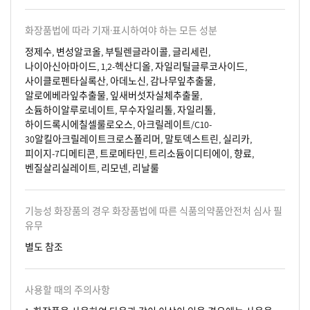
화장품법에 따라 기재·표시하여야 하는 모든 성분
정제수, 변성알코올, 부틸렌글라이콜, 글리세린,
나이아신아마이드, 1,2-헥산디올, 자일리틸글루코사이드,
사이클로펜타실록산, 아데노신, 감나무잎추출물,
알로에베라잎추출물, 잎새버섯자실체추출물,
소듐하이알루로네이트, 무수자일리톨, 자일리톨,
하이드록시에칠셀룰로오스, 아크릴레이트/C10-
30알킬아크릴레이트크로스폴리머, 말토덱스트린, 실리카,
피이지-7디메티콘, 트로메타민, 트리소듐이디티에이, 향료,
벤질살리실레이트, 리모넨, 리날룰
기능성 화장품의 경우 화장품법에 따른 식품의약품안전처 심사 필
유무
별도 참조
사용할 때의 주의사항