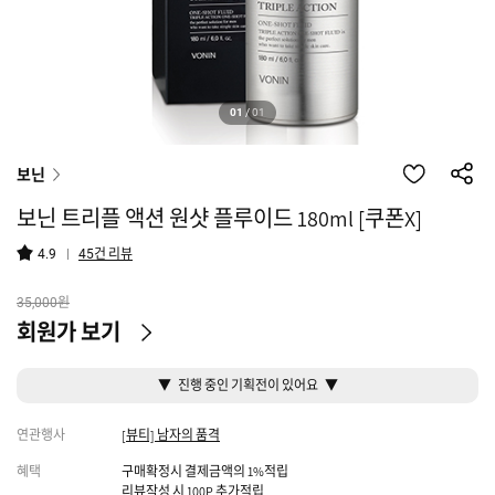
01
/
01
보닌
보닌 트리플 액션 원샷 플루이드 180ml [쿠폰X]
건 리뷰
4.9
45
원
35,000
회원가 보기
▼ 진행 중인 기획전이 있어요 ▼
연관행사
[뷰티] 남자의 품격
혜택
구매확정시 결제금액의 1%적립
리뷰작성 시 100P 추가적립