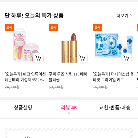
단 하루! 오늘의 특가 상품
더보기
오특
오특
오특
[오늘특가] 쉬크 인튜이션
구찌 루즈 사틴 115 베싸
[오늘특가] 더페이스샵 올
레몬베리 여성제모기 + 날
블러썸
티밋 트라이얼 키트
5입
원
원
원
24,900
63,000
16,000
상품설명
리뷰
교환/반품/배송
45