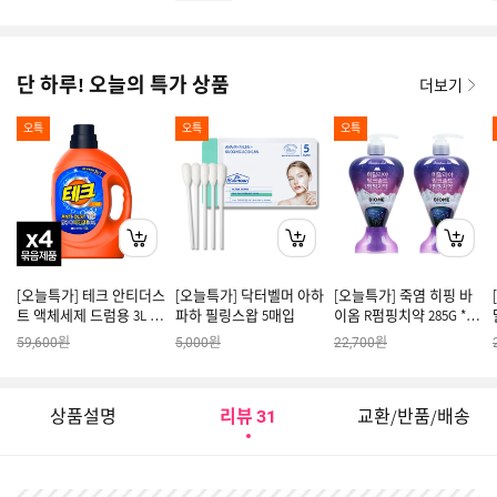
단 하루! 오늘의 특가 상품
더보기
오특
오특
오특
[오늘특가] 테크 안티더스
[오늘특가] 닥터벨머 아하
[오늘특가] 죽염 히핑 바
트 액체세제 드럼용 3L 4
파하 필링스왑 5매입
이옴 R펌핑치약 285G *2
개
개
원
원
원
59,600
5,000
22,700
상품설명
리뷰
교환/반품/배송
31