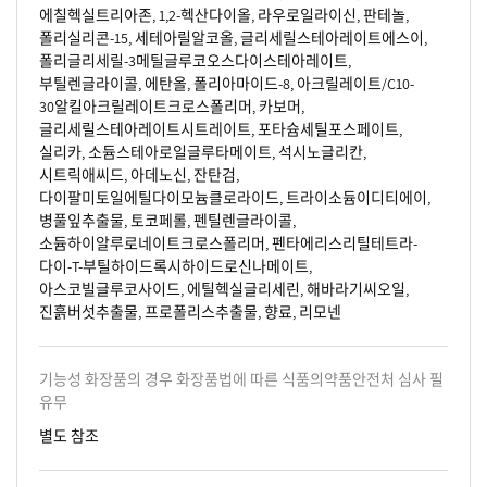
에칠헥실트리아존, 1,2-헥산다이올, 라우로일라이신, 판테놀,
폴리실리콘-15, 세테아릴알코올, 글리세릴스테아레이트에스이,
폴리글리세릴-3메틸글루코오스다이스테아레이트,
부틸렌글라이콜, 에탄올, 폴리아마이드-8, 아크릴레이트/C10-
30알킬아크릴레이트크로스폴리머, 카보머,
글리세릴스테아레이트시트레이트, 포타슘세틸포스페이트,
실리카, 소듐스테아로일글루타메이트, 석시노글리칸,
시트릭애씨드, 아데노신, 잔탄검,
다이팔미토일에틸다이모늄클로라이드, 트라이소듐이디티에이,
병풀잎추출물, 토코페롤, 펜틸렌글라이콜,
소듐하이알루로네이트크로스폴리머, 펜타에리스리틸테트라-
다이-T-부틸하이드록시하이드로신나메이트,
아스코빌글루코사이드, 에틸헥실글리세린, 해바라기씨오일,
진흙버섯추출물, 프로폴리스추출물, 향료, 리모넨
기능성 화장품의 경우 화장품법에 따른 식품의약품안전처 심사 필
유무
별도 참조