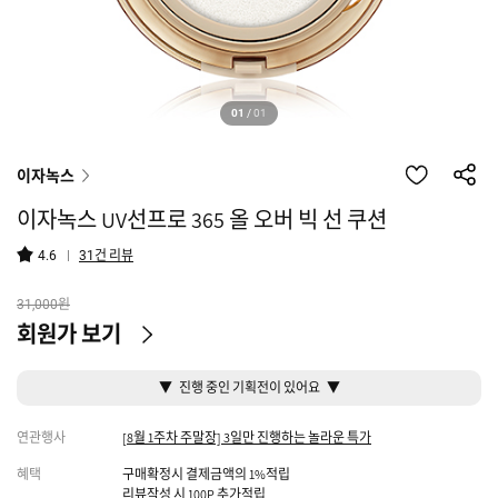
01
/
01
이자녹스
이자녹스 UV선프로 365 올 오버 빅 선 쿠션
건 리뷰
4.6
31
원
31,000
회원가 보기
▼ 진행 중인 기획전이 있어요 ▼
연관행사
[8월 1주차 주말장] 3일만 진행하는 놀라운 특가
혜택
구매확정시 결제금액의 1%적립
리뷰작성 시 100P 추가적립