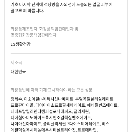
기초 마지막 단계에 적당량을 자외선에 노출되는 얼굴 피부에
골고루 펴 바릅니다.
화장품제조업자, 화장품책임판매업자 및
맞춤형화장품책임판매업자
LG생활건강
제조국
대한민국
화장품법에 따라 기재·표시하여야 하는 모든 성분
정제수, 이소아밀P-메톡시신나메이트, 부틸옥틸살리실레이트,
프로판다이올, 다이아이소프로필세바케이트, 페네틸벤조에이트,
테레프탈릴리덴디캠퍼설포닉애씨드, 글리세린,
디에칠아미노하이드록시벤조일헥실벤조에이트,
나이아신아마이드, 폴리글리세릴-3다이스테아레이트, 비스-
에칠헥실옥시페놀메톡시페닐트리아진, 트로메타민,