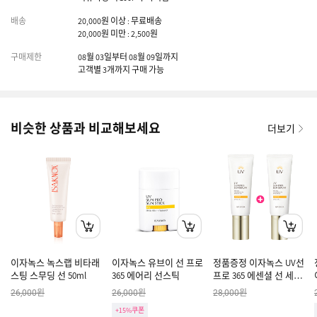
배송
20,000원 이상 : 무료배송
20,000원 미만 : 2,500원
구매제한
08월 03일부터 08월 09일까지
고객별 3개까지 구매 가능
비슷한 상품과 비교해보세요
더보기
이자녹스 녹스랩 비타래
이자녹스 유브이 선 프로
정품증정 이자녹스 UV선
스팅 스무딩 선 50ml
365 에어리 선스틱
프로 365 에센셜 선 세럼
40ml 1+1 [쿠폰X]
원
원
원
26,000
26,000
28,000
+15%쿠폰