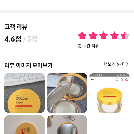
고객 리뷰
점
/
점
4.6
5
총 31건 리뷰
더보기(
리뷰 이미지 모아보기
5건)