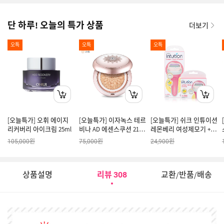
단 하루! 오늘의 특가 상품
더보기
오특
오특
오특
[오늘특가] 오휘 에이지
[오늘특가] 이자녹스 테르
[오늘특가] 쉬크 인튜이션
리커버리 아이크림 25ml
비나 AD 에센스쿠션 21호
레몬베리 여성제모기 + 날
기획
5입
원
원
원
105,000
75,000
24,900
상품설명
리뷰
교환/반품/배송
308