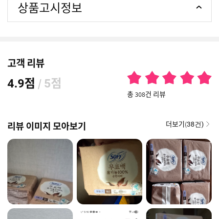
상품고시정보
고객 리뷰
점
/
점
4.9
5
총 308건 리뷰
더보기(
리뷰 이미지 모아보기
38건)