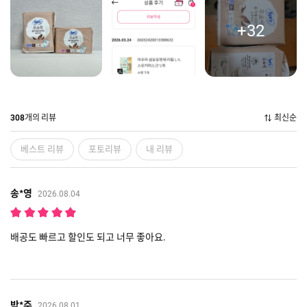
+32
개의 리뷰
최신순
308
베스트 리뷰
포토리뷰
내 리뷰
송*영
2026.08.04
배공도 빠르고 할인도 되고 너무 좋아요.
박*주
2026.08.01