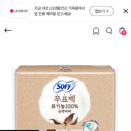
16P X 4팩
0