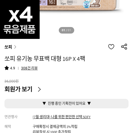
01
/
01
쏘피
쏘피 유기농 무표백 대형 16P X 4팩
건 리뷰
4.9
308
원
36,000
회원가 보기
▼ 진행 중인 기획전이 있어요 ▼
연관행사
[7월 생리대] 나를 위한 편안한 선택 SOFY
혜택
구매확정시 결제금액의 1%적립
리뷰작성 시 100P 추가적립