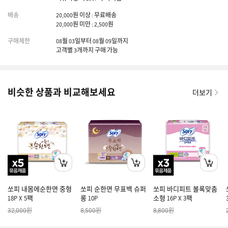
배송
20,000원 이상 : 무료배송
20,000원 미만 : 2,500원
구매제한
08월 03일부터 08월 09일까지
고객별 3개까지 구매 가능
비슷한 상품과 비교해보세요
더보기
쏘피 내몸에순한면 중형
쏘피 순한면 무표백 슈퍼
쏘피 바디피트 볼록맞춤
18P X 5팩
롱 10P
소형 16P X 3팩
원
원
원
32,000
8,500
8,800