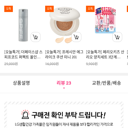
오특
오특
오특
[오늘특가] 더페이스샵 스
[오늘특가] 프레시안 에그
[오늘특가] 페리오키즈 산
피프코드 퍼펙트 올인원
라이크 쿠션 미니 201
리오 양치세트 3단계
플루이드 145ml
(Y24)
원
원
원
29,000
16,000
9,900
상품설명
리뷰
교환/반품/배송
23