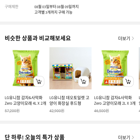
구매제한
08월 03일부터 08월 09일까지
고객별 3개까지 구매 가능
비슷한 상품과 비교해보세요
더보기
LG유니참 감자&사막화
LG유니참 데오토일렛 고
LG유니참 감자&사막화
Zero 고양이모래 4L X 2개
양이 화장실 후드형
Zero 고양이모래 2L X 3개
원
원
원
57,200
42,900
46,500
단 하루! 오늘의 특가 상품
더보기