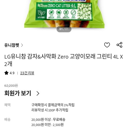
01
/
01
유니참펫
LG유니참 감자&사막화 Zero 고양이모래 그린티 4L X
2개
건 리뷰
4.9
23
원
62,200
회원가 보기
혜택
구매확정시 결제금액의 1%적립
리뷰작성 시 100P 추가적립
배송
20,000원 이상 : 무료배송
20,000원 미만 : 2,500원