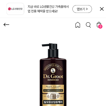
주효모 지성 두피용 탈모
샴푸 688ml
0