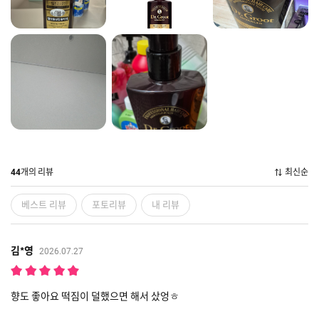
개의 리뷰
최신순
44
베스트 리뷰
포토리뷰
내 리뷰
김*영
2026.07.27
향도 좋아요 떡짐이 덜했으면 해서 샀엉ㅎ