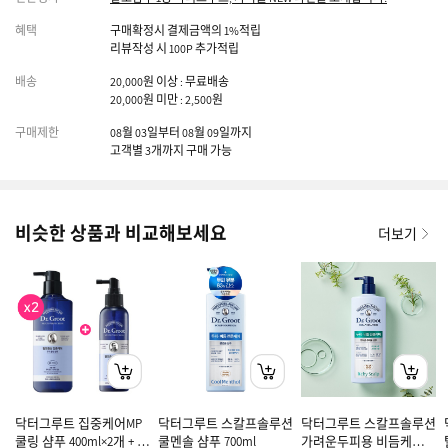
혜택
구매확정시 결제금액의 1%적립
리뷰작성 시 100P 추가적립
배송
20,000원 이상 : 무료배송
20,000원 미만 : 2,500원
구매제한
08월 03일부터 08월 09일까지
고객별 3개까지 구매 가능
비슷한 상품과 비교해보세요
더보기
닥터그루트 집중케어MP
닥터그루트 스칼프솔루션
닥터그루트 스칼프솔루션
쿨링 샴푸 400ml×2개 + 토
쿨멘솔 샴푸 700ml
가려운두피용 비듬케어