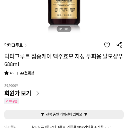
01
/
01
닥터그루트
닥터그루트 집중케어 맥주효모 지성 두피용 탈모샴푸
688ml
건 리뷰
4.9
44
원
29,900
회원가 보기
+15%쿠폰
▼ 진행 중인 기획전이 있어요 ▼
연관행사
탈모샴푸 1등 닥터그루트, 가족몰 NEW 라인을 소개합니다!