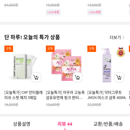
닉 150ml
샴푸 700ml
원
원
원
69,000
19,000
19,000
+15%쿠폰
+15%쿠폰
단 하루! 오늘의 특가 상품
더보기
오특
오특
오특
[오늘특가] CNP 안티블레
[오늘특가] 아우라 고농축
[오늘특가] 닥터그루트
미쉬 스팟 패치 5매입
섬유유연제 핑크 판타지
JMON 머스크 샴푸 400ML
리필 2L *2개
원
원
원
16,500
13,600
22,000
상품설명
리뷰
교환/반품/배송
44