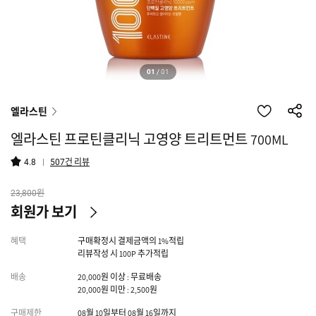
01
/
01
엘라스틴
엘라스틴 프로틴클리닉 고영양 트리트먼트 700ML
건 리뷰
4.8
507
원
23,800
회원가 보기
혜택
구매확정시 결제금액의 1%적립
리뷰작성 시 100P 추가적립
배송
20,000원 이상 : 무료배송
20,000원 미만 : 2,500원
구매제한
08월 10일부터 08월 16일까지