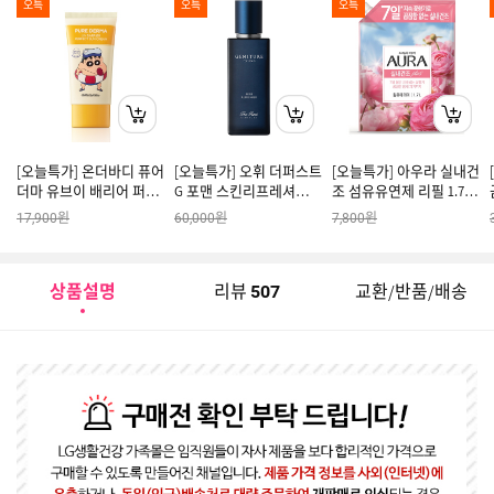
오특
오특
오특
[오늘특가] 온더바디 퓨어
[오늘특가] 오휘 더퍼스트
[오늘특가] 아우라 실내건
더마 유브이 배리어 퍼펙
G 포맨 스킨리프레셔
조 섬유유연제 리필 1.7L
트 선크림 80ml
150ml
윌유메리미
원
원
원
17,900
60,000
7,800
상품설명
리뷰
교환/반품/배송
507