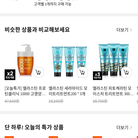
고객별 3개까지 구매 가능
비슷한 상품과 비교해보세요
더보기
[오늘특가] 엘라스틴 프로
엘라스틴 세라마이드 모
엘라스틴 피토케라틴 모
틴클리닉 10000 고영양 트
이트리트먼트200 * 3개
이스처 트리트먼트 300ml
리 700ML X 2
x 3
원
원
원
47,600
25,350
38,700
단 하루! 오늘의 특가 상품
더보기