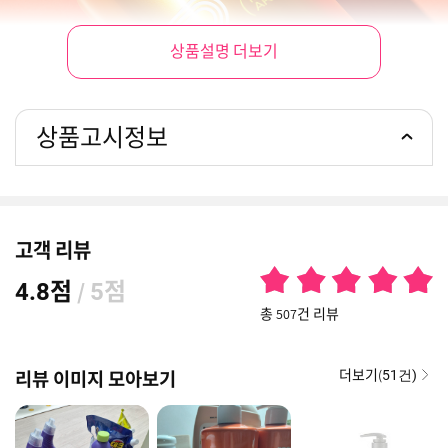
상품설명 더보기
상품고시정보
고객 리뷰
점
/
점
4.8
5
총 507건 리뷰
더보기(
리뷰 이미지 모아보기
51건)