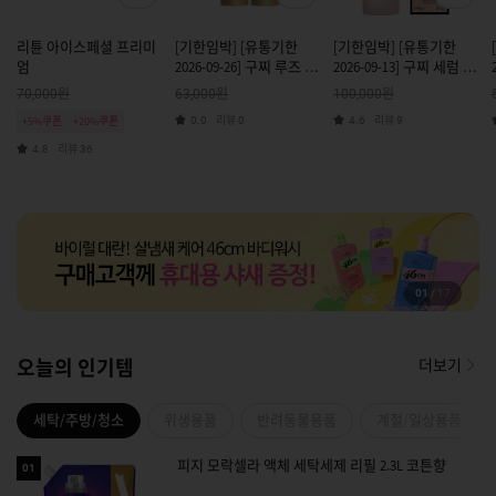
리튠 아이스페셜 프리미
[기한임박] [유통기한
[기한임박] [유통기한
엄
2026-09-26] 구찌 루즈 매
2026-09-13] 구찌 세럼 드
트 122 엘리자 진저
보떼 실크 프라이밍 세럼
원
원
원
70,000
63,000
100,000
리뷰
리뷰
+5%쿠폰
+20%쿠폰
0.0
0
4.6
9
리뷰
4.8
36
01
/
17
오늘의 인기템
더보기
세탁/주방/청소
위생용품
반려동물용품
계절/일상용품
피지 모락셀라 액체 세탁세제 리필 2.3L 코튼향
01