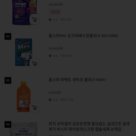
원
29,900
+증정품
리뷰
4.8
229
홈스타MAX 싱크대배수관클리너 450+230ML
02
원
10,900
리뷰
4.8
845
홈스타 퍼펙트 세탁조 클리너 450ml
03
원
5,900
리뷰
4.8
1,750
피지 모락셀라 섬유유연제 필요없는 실내건조 냄새
04
제거 부스터 화이트머스크향 캡슐세제 26개입