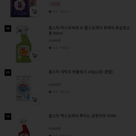
+증정품
리뷰
5.0
11
홈스타 락스와세제 3X 폼스프레이 후레쉬 욕실청소
08
용 900ml
원
7,900
리뷰
4.8
43
홈스타 세탁조 버블워시 100gx2포 (분말)
09
원
5,900
리뷰
4.8
49
홈스타 맥스프레쉬 뿌리는 곰팡이싹 900ML
10
원
9,900
리뷰
4.8
877