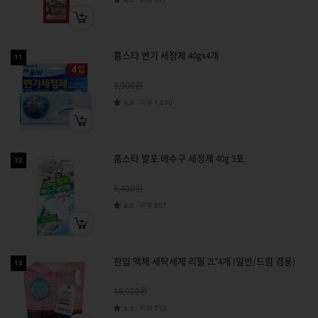
홈스타 변기 세정제 40gx4개
11
원
5,900
리뷰
4.8
1,890
홈스타 발포 배수구 세정제 40g 3포
12
원
5,400
리뷰
4.8
807
한입 액체 세탁세제 리필 2L*4개 (일반/드럼 겸용)
13
원
18,900
리뷰
4.8
713