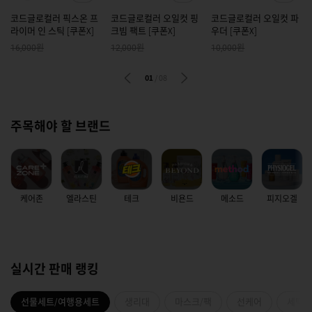
코드글로컬러 픽스온 프
코드글로컬러 오일컷 핑
코드글로컬러 오일컷 파
라이머 인 스틱 [쿠폰X]
크빔 팩트 [쿠폰X]
우더 [쿠폰X]
원
원
원
16,000
12,000
10,000
01
/
08
주목해야 할 브랜드
케어존
엘라스틴
테크
비욘드
메소드
피지오겔
실시간 판매 랭킹
선물세트/여행용세트
생리대
마스크/팩
선케어
세탁세