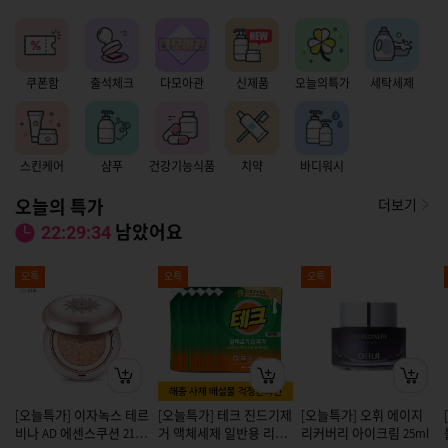
쿠폰함
출석체크
다모아관
신제품
오늘의특가
세탁세제
스킨케어
샴푸
건강기능식품
치약
바디워시
오늘의 특가
더보기
남았어요
22:29:33
오특
오특
오특
[오늘특가] 이자녹스 테르
[오늘특가] 테크 진드기제
[오늘특가] 오휘 에이지
비나 AD 에센스쿠션 21호
거 액체세제 일반용 리필
리커버리 아이크림 25ml