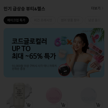
인기 급상승 뷰티&헬스
더보기
메이크업 특가
비건 프레시안
썸머 명품 향수
남성 옴므