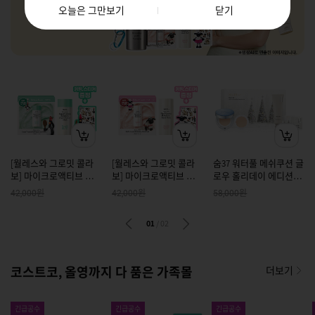
오늘은 그만보기
닫기
[월레스와 그로밋 콜라
[월레스와 그로밋 콜라
숨37 워터풀 메쉬쿠션 글
보] 마이크로액티브 그
보] 마이크로액티브 핑
로우 홀리데이 에디션 기
린 비타민 버블톡스 팩
크비타민 버블톡스 마스
획세트
원
원
원
42,000
42,000
58,000
클렌저 마스크 100ml 기
크 100ml 기획
획
01
/
02
코스트코, 올영까지 다 품은 가족몰
더보기
긴급공수
긴급공수
긴급공수