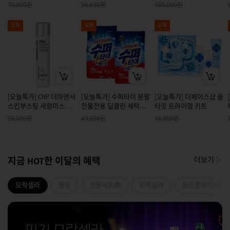
기획
2L 6개
원
원
원
75,000
36,600
105,000
오특
오특
오특
[오늘특가] CNP 더마앤서
[오늘특가] 수퍼타이 분말
[오늘특가] 더페이스샵 올
스킨부스팅 세럼미스트
찬물전용 딥클린 세탁세
티밋 트라이얼 키트
250ml
제 리필 10kg*2개 (일반/
원
원
원
28,000
49,600
16,000
드럼 겸용)
지금 HOT한 이달의 혜택
더보기
모락셀라
쿨링
선물세트🎁
모락셀라
등드름바디워시