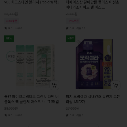
VDL 치크스테인 블러셔 (7colors) 택1
더페이스샵 갈아만든 플러스 어성초
마데카소사이드 겔 마스크
원
원
23,000
2,500
+20%쿠폰
+15%쿠폰
리뷰
리뷰
0.0
0
5.0
14
NEW
NEW
숨37 마이크로액티브 그린 비타민 버
피지 모락셀라 실내건조 유연제 코튼
블톡스 팩 클렌저 마스크 4ml*14매입
리필 1.5L*2개
원
원
28,000
27,000
리뷰
리뷰
0.0
0
5.0
1