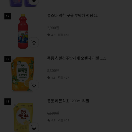
홈스타 막힌 곳을 부탁해 펑펑 1L
17
원
2,900
리뷰
4.9
863
퐁퐁 친환경주방세제 오렌지 리필 1.2L
18
원
5,300
리뷰
4.8
427
퐁퐁 레몬식초 1200ml 리필
19
원
6,500
리뷰
4.8
663