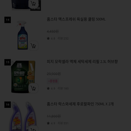
홈스타 맥스프레쉬 욕실용 쿨링 500ML
14
원
4,450
리뷰
4.8
252
피지 모락셀라 액체 세탁세제 리필 2.3L 허브향
15
원
29,900
+증정품
리뷰
4.9
180
홈스타 락스와세제 후로랄파인 750ML X 2개
16
원
11,800
리뷰
4.9
551