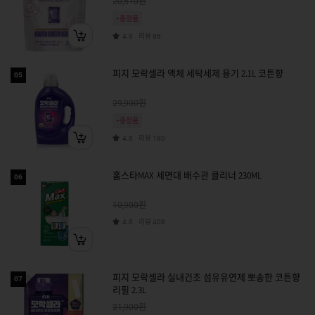
원
20,510
+증정품
리뷰
4.9
86
피지 모락셀라 액체 세탁세제 용기 2.1L 코튼향
05
원
29,900
+증정품
리뷰
4.8
180
홈스타MAX 세면대 배수관 클리너 230ML
06
원
10,900
리뷰
4.8
408
피지 모락셀라 실내건조 섬유유연제 뽀송한 코튼향
07
리필 2.3L
원
21,900