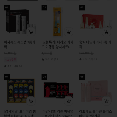
01
02
03
이자녹스 녹스랩 2종기
[오늘특가] 페리오 카카
숨37 타임에너지 3종 기
획
오 여행용 양치세트(라
획
이언)
원
원
원
62,000
4,900
144,000
리뷰
리뷰
+15%쿠폰
5.0
5
4.5
12
리뷰
4.7
14
04
05
06
[감사의달] 프리미엄 햄
[마감세일] 리튠 파워업
라끄베르 콜라겐 플러스
복합 H호(B5)+ 쇼핑백 증
아르기닌 맥스 50mL*24
바이탈 2종기획