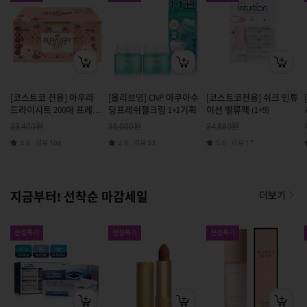
[코스트코 전용] 아우라
[올리브영] CNP 아쿠아수
[코스트코전용] 쉬크 인튜
드라이시트 200매 프레쉬
딩프레쉬젤크림 1+1기획
이션 밸류팩 (1+9)
플로럴
원
원
원
23,400
36,000
34,880
리뷰
리뷰
리뷰
4.8
106
4.8
53
5.0
17
지금부터! 선착순 마감세일
더보기
한정특가
한정특가
한정특가