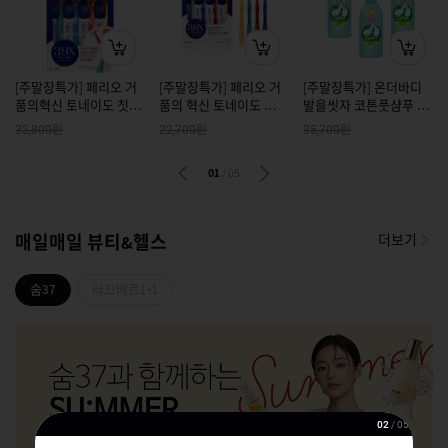
[주말장특가] 페리오 거
[주말장특가] 페리오 거
[주말장특가] 온더바디
품의혁신 토네이도 칫솔
품의 혁신 토네이도 와이
발을씻자 코튼풋샴푸 레
부드러운 미세모 레귤러
드 칫솔 부드러운 미세모
몬향 385ml * 3개
원
원
원
33,800
22,700
35,700
헤드 4개입 x 2개
4개입 x 2개
01
/
05
매일매일 뷰티&헬스
더보기
숨37
라끄베르1+1
02
/
05