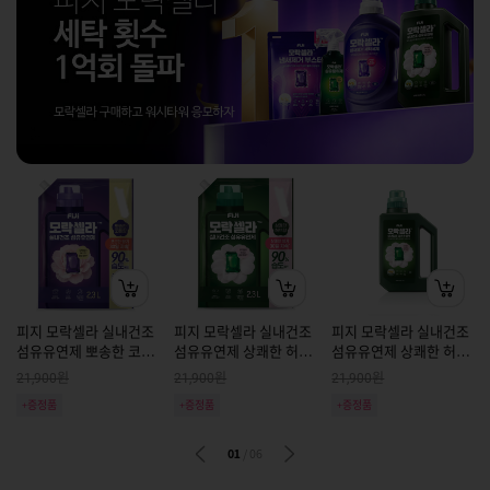
피지 모락셀라 실내건조
피지 모락셀라 실내건조
피지 모락셀라 실내건조
섬유유연제 뽀송한 코튼
섬유유연제 상쾌한 허브
섬유유연제 상쾌한 허브
향 리필 2.3L
향 리필 2.3L
향 용기 2L
원
원
원
21,900
21,900
21,900
+증정품
+증정품
+증정품
01
/
06