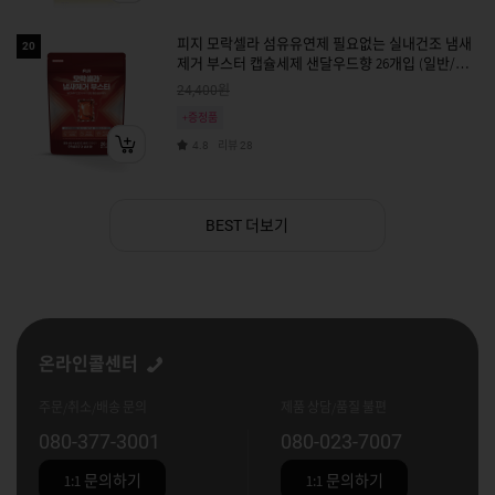
피지 모락셀라 섬유유연제 필요없는 실내건조 냄새
20
제거 부스터 캡슐세제 샌달우드향 26개입 (일반/드
럼 겸용)
원
24,400
+증정품
리뷰
4.8
28
더보기
BEST
온라인콜센터
주문/취소/배송 문의
제품 상담/품질 불편
080-377-3001
080-023-7007
1:1 문의하기
1:1 문의하기