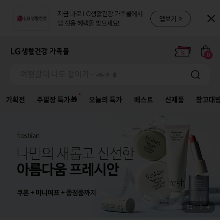
여행갈때 나도 같이가 ~ 🚗✈️🧳
염색약, 염모제, 새치
0
여행갈때 나도 같이가 ~ 🚗✈️🧳
염색약, 염모제, 새치
기획전
주말장 특가🎁
오늘의 특가
베스트
신제품
창고대
02
/
13