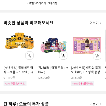
고객별 100개까지 구매 가능
비슷한 상품과 비교해보세요
더보기
[26년 추석] 종합세트 명
[감사의달] 명작 로열 125
[26년 추석] 생활의 품격
작 프로폴리스 82호(B5)
호(A5)
S3호(B5) + 쇼핑백 증정
원
원
원
91,190
125,000
31,500
+27% 쿠폰 [얼리버드]
+27% 쿠폰 [얼리버드]
단 하루! 오늘의 특가 상품
더보기