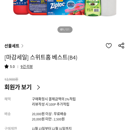
01
/
01
선물세트
[마감세일] 스위트홈 베스트(B4)
건 리뷰
5.0
9
원
12,900
회원가 보기
혜택
구매확정시 결제금액의 1%적립
리뷰작성 시 100P 추가적립
배송
20,000원 이상 : 무료배송
20,000원 미만 : 2,500원
구매제한
11월 13일부터 12월 31일까지