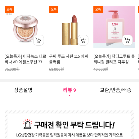
오특
오특
오특
[오늘특가] 이자녹스 테르
구찌 루즈 사틴 115 베싸
[오늘특가] 닥터그루트 클
비나 AD 에센스쿠션 23호
블러썸
리니컬 릴리프 지루성 두
기획
피용 컨디셔너 350ml
원
원
원
75,000
63,000
40,000
상품설명
리뷰
교환/반품/배송
9