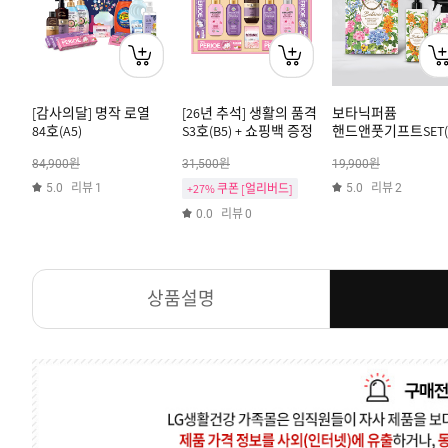
[감사의달] 명작 로열
[26년 추석] 생활의 품격
보타닉퍼퓸
84호(A5)
S3호(B5) + 쇼핑백 증정
핸드앤풋기프트SET(B
원
원
원
84,900
31,500
19,900
리뷰
리뷰
5.0
1
+27% 쿠폰 [얼리버드]
5.0
2
리뷰
0.0
0
상품설명