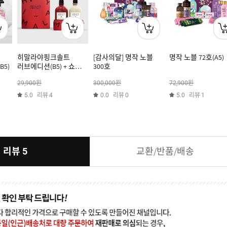
히말라야핑크솔트
[감사의달] 명작 노블
명작 노블 72호(A5)
5)
러브에디션(B5) + 쇼핑백
300호
증정
원
원
원
29,900
300,000
72,900
리뷰
리뷰
리뷰
5.0
4
0.0
0
5.0
1
리뷰
교환/반품/배송
5