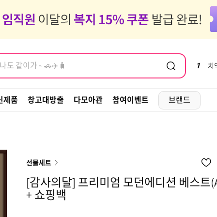
염모제, 새치
도 같이가 ~ 🚗✈️🧳
염모제, 새치
1
치
신제품
창고대방출
다모아관
참여이벤트
브랜드
선물세트
[감사의달] 프리미엄 모던에디션 베스트(A
+ 쇼핑백