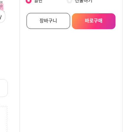
일반
선물하기
장바구니
바로구매
[감사의달] 보타닉퍼퓸
[감사의달]
[마감세일]
핸드앤풋기프트SET(B5)
히말라야핑크솔트
유럽트레블뉴월드
로즈페스타(B5) + 쇼핑백
션 + 쇼핑백 증정_
원
원
원
19,900
50,900
22,500
증정
유통기한:2027-05-1
리뷰
리뷰
리뷰
0.0
0
0.0
0
5.0
1