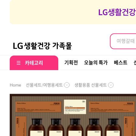
염색약, 
여행갈때 나
염색약, 
기획전
오늘의 특가
베스트
카테고리
선물세트/여행용세트
생활용품 선물세트
Home