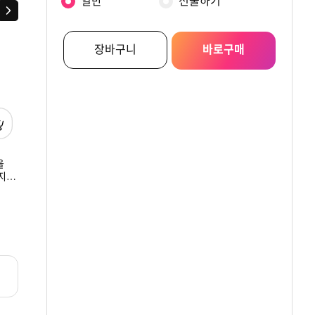
일반
선물하기
다음
장바구니
바로구매
을
더페이스샵 잉크래스팅
[★특가] 죽염
더페이스샵 미감수
지수
쿠션 슬림핏 뉴 V203
내추럴후레쉬허브 치약
브라이트 페이셜 
)
(다이노탱 에디션) +
130G x3
폼 더블 기획 (다이
원
원
원
42,000
11,900
24,000
(증정) 다이노탱 부채
에디션) +(증정)
[쿠폰X]
다이노탱 부채 [쿠폰
리뷰
리뷰
리뷰
0.0
0
4.8
884
4.8
10