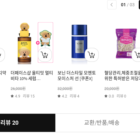
이전
01
/
03
치약
더페이스샵 올티밋 멀티
보닌 더스타일 모멘토
혈당관리,체중조절
비타 10% 세럼
모이스처 선 [쿠폰X]
위한 특허받은 저당
(다이노탱 에디션) +
혼합잡곡(국산100%
원
원
원
26,000
32,000
20,000
(증정) 다이노탱 부채
800g
[쿠폰X]
리뷰
리뷰
리뷰
4.9
15
4.2
4
0.0
0
리뷰
교환/반품/배송
20