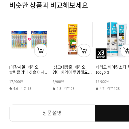
비슷한 상품과 비교해보세요
[마감세일] 페리오
[창고대방출] 페리오
페리오 베이킹소다 
슬림클리닉 칫솔 미세모
엄마 치약이 투명해요
100g X 3
4+4입 x 2세트 (2022년
저불소 80g
원
원
원
17,900
6,900
16,900
생산)
리뷰
리뷰
리뷰
4.6
18
4.8
98
4.7
128
상품설명