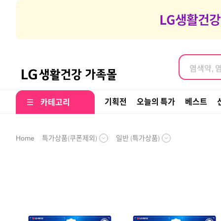
염색약, 
여행갈때 나
염색약, 
기획전
오늘의 특가
베스트
카테고리
특가상품(쿠폰제외)
일반 (특가상품)
Home