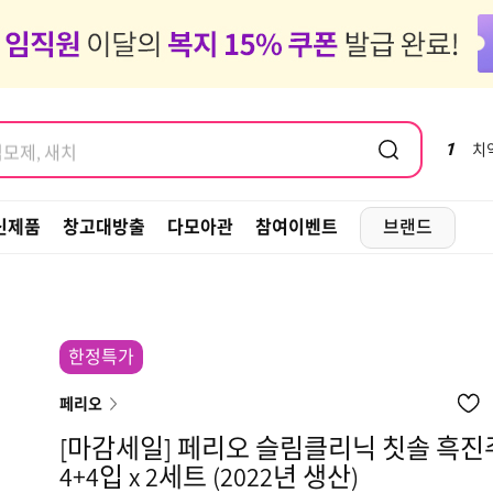
염모제, 새치
도 같이가 ~ 🚗✈️🧳
염모제, 새치
1
치
신제품
창고대방출
다모아관
참여이벤트
브랜드
한정특가
페리오
[마감세일] 페리오 슬림클리닉 칫솔 흑진
4+4입 x 2세트 (2022년 생산)