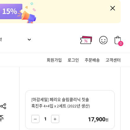
약
0
회원가입
로그인
주문배송
고객센터
[마감세일] 페리오 슬림클리닉 칫솔
흑진주 4+4입 x 2세트 (2022년 생산)
주
17,900
-
+
원