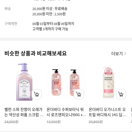
배송
20,000원 이상 : 무료배송
20,000원 미만 : 2,500원
구매제한
08월 03일부터 08월 09일까지
고객별 3개까지 구매 가능
비슷한 상품과 비교해보세요
더보기
벨먼 스파 잔향이 오래가
온더바디 수퍼보타닉 워
온더바디 오가니스트 오
는 약산성 퍼퓸 스크럽 바
시 로즈앤피오니900G x 2
트밀 바디워시 1KG 딥머
디워시 화이트머스크향
개
스크 2개
원
원
원
24,000
13,500
35,800
600G