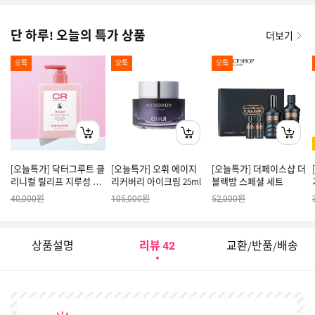
단 하루! 오늘의 특가 상품
더보기
오특
오특
오특
[오늘특가] 닥터그루트 클
[오늘특가] 오휘 에이지
[오늘특가] 더페이스샵 더
리니컬 릴리프 지루성 두
리커버리 아이크림 25ml
블랙밤 스페셜 세트
피용 컨디셔너 350ml
원
원
원
40,000
105,000
52,000
상품설명
리뷰
교환/반품/배송
42