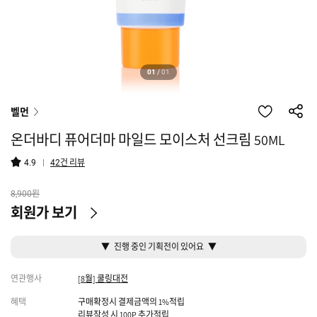
01
/
01
벨먼
온더바디 퓨어더마 마일드 모이스처 선크림 50ML
건 리뷰
4.9
42
원
8,900
회원가 보기
▼ 진행 중인 기획전이 있어요 ▼
연관행사
[8월] 쿨링대전
혜택
구매확정시 결제금액의 1%적립
리뷰작성 시 100P 추가적립