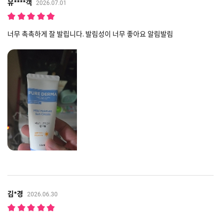
유****객
2026.07.01
너무 촉촉하게 잘 발립니다. 발림성이 너무 좋아요 알림발림
김*경
2026.06.30