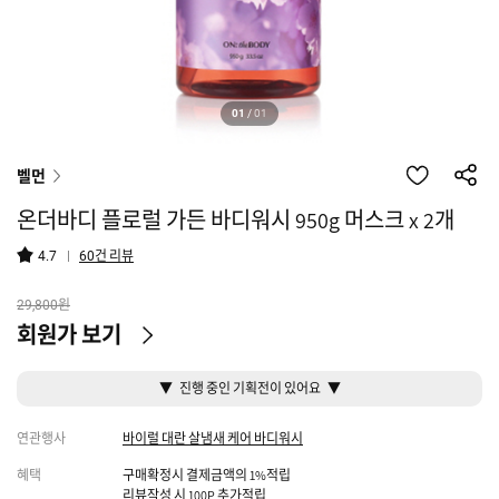
01
/
01
벨먼
온더바디 플로럴 가든 바디워시 950g 머스크 x 2개
건 리뷰
4.7
60
원
29,800
회원가 보기
▼ 진행 중인 기획전이 있어요 ▼
연관행사
바이럴 대란 살냄새 케어 바디워시
혜택
구매확정시 결제금액의 1%적립
리뷰작성 시 100P 추가적립