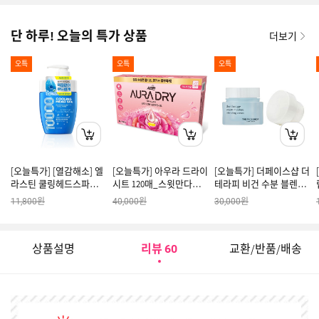
단 하루! 오늘의 특가 상품
더보기
오특
오특
오특
[오늘특가] [열감해소] 엘
[오늘특가] 아우라 드라이
[오늘특가] 더페이스샵 더
라스틴 쿨링헤드스파
시트 120매_스윗만다린 x
테라피 비건 수분 블렌딩
10000 트리트먼트 700ml
2개
크림 리필 60ml
원
원
원
11,800
40,000
30,000
x 1개
상품설명
리뷰
교환/반품/배송
60