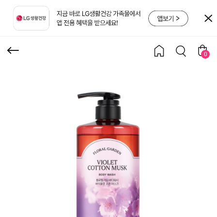
디워시 950g 머스크 x 2
개
0