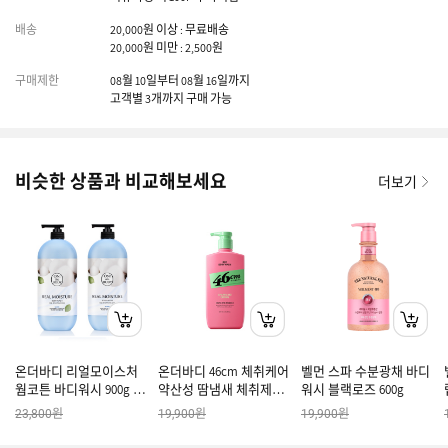
배송
20,000원 이상 : 무료배송
20,000원 미만 : 2,500원
구매제한
08월 10일부터 08월 16일까지
고객별 3개까지 구매 가능
비슷한 상품과 비교해보세요
더보기
온더바디 리얼모이스처
온더바디 46cm 체취케어
벨먼 스파 수분광채 바디
웜코튼 바디워시 900g X 2
약산성 땀냄새 체취제거
워시 블랙로즈 600g
개
등드름 데오드란트 바디
원
원
원
23,800
19,900
19,900
워시 스파클링 시트러스
향 600ml