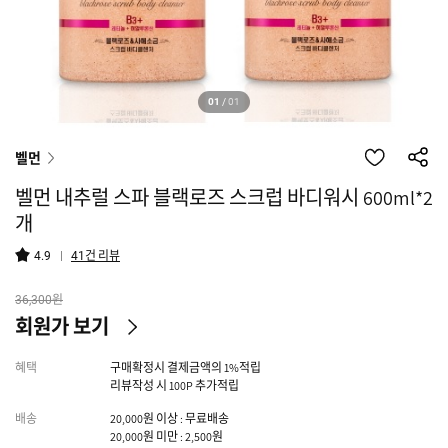
01
/
01
벨먼
벨먼 내추럴 스파 블랙로즈 스크럽 바디워시 600ml*2
개
건 리뷰
4.9
41
원
36,300
회원가 보기
혜택
구매확정시 결제금액의 1%적립
리뷰작성 시 100P 추가적립
배송
20,000원 이상 : 무료배송
20,000원 미만 : 2,500원