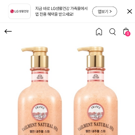
즈 스크럽 바디워시 600
ml*2개
0