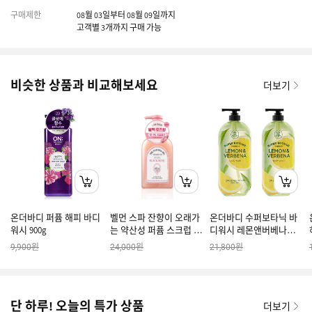
구매제한
08월 03일부터 08월 09일까지
고객별 3개까지 구매 가능
비슷한 상품과 비교해보세요
더보기
온더바디 퍼퓸 해피 바디
벨먼 스파 잔향이 오래가
온더바디 수퍼보타닉 바
워시 900g
는 약산성 퍼퓸 스크럽 바
디워시 레몬앤버베나
디워시 블랙로즈향 600G
900g*2개
원
원
원
9,900
24,000
21,800
단 하루! 오늘의 특가 상품
더보기