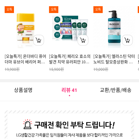
오특
오특
오특
[오늘특가] 온더바디 퓨어
[오늘특가] 페리오 효소의
[오늘특가] 엘라스틴 닥터
더마 유브이 배리어 퍼펙
발견 치약 유러피안 100g
노비드 탈모증상완화 지
트 선스틱 19g
3개입
루성두피용 약산성 비듬
원
원
원
19,900
15,900
19,000
샴푸 400ml
상품설명
리뷰
교환/반품/배송
41