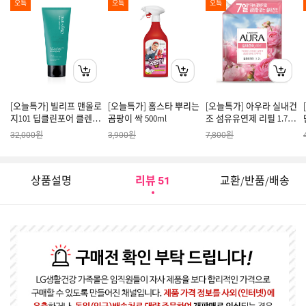
오특
오특
오특
[오늘특가] 빌리프 맨올로
[오늘특가] 홈스타 뿌리는
[오늘특가] 아우라 실내건
지101 딥클린포어 클렌징
곰팡이 싹 500ml
조 섬유유연제 리필 1.7L
솝 160ml
윌유메리미
원
원
원
32,000
3,900
7,800
상품설명
리뷰
교환/반품/배송
51