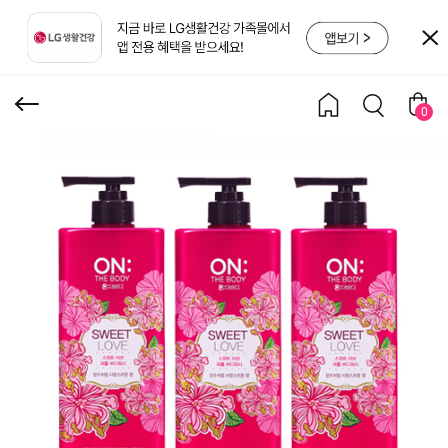
00g* 3개
0