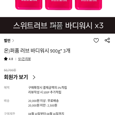
01
/
01
벨먼
온)퍼퓸 러브 바디워시 900g* 3개
건 리뷰
4.8
51
원
50,700
회원가 보기
혜택
구매확정시 결제금액의 1%적립
리뷰작성 시 100P 추가적립
배송
20,000원 이상 : 무료배송
20,000원 미만 : 2,500원
구매제한
08월 10일부터 08월 16일까지