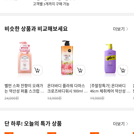
고객별 3개까지 구매 가능
비슷한 상품과 비교해보세요
더보기
벨먼 스파 잔향이 오래가
온더바디 플라워 다마스
[주말장특가] 온더바디
는 약산성 퍼퓸 스크럽 바
크로즈바디워시 900ml x
46cm 체취케어 약산성 땀
디워시 블랙로즈향 600G
1개
냄새 체취제거 등드름 데
원
원
원
24,000
13,900
19,900
오드란트 바디워시 클린
솝향 600ml
단 하루! 오늘의 특가 상품
더보기