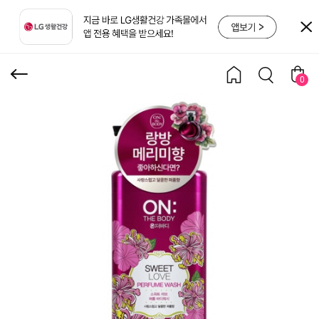
워시 900g
0