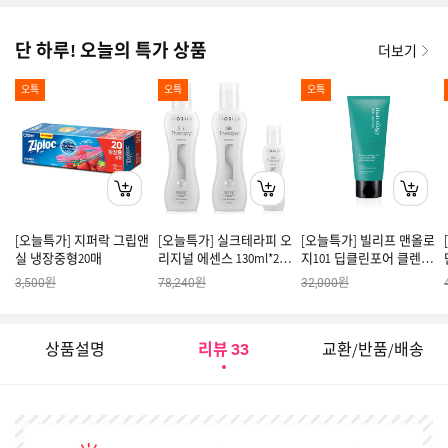
단 하루! 오늘의 특가 상품
더보기
오특
오특
오특
[오늘특가] 지퍼락 그립앤
[오늘특가] 실크테라피 오
[오늘특가] 빌리프 맨올로
실 냉장중형20매
리지널 에센스 130ml*2 +
지101 딥클린포어 클렌징
60ml
솝 160ml
원
원
원
3,500
78,240
32,000
상품설명
리뷰
교환/반품/배송
33