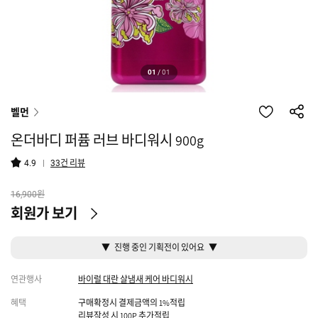
01
/
01
벨먼
온더바디 퍼퓸 러브 바디워시 900g
건 리뷰
4.9
33
원
16,900
회원가 보기
▼ 진행 중인 기획전이 있어요 ▼
연관행사
바이럴 대란 살냄새 케어 바디워시
혜택
구매확정시 결제금액의 1%적립
리뷰작성 시 100P 추가적립