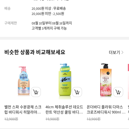
배송
20,000원 이상 : 무료배송
20,000원 미만 : 2,500원
구매제한
08월 10일부터 08월 16일까지
고객별 3개까지 구매 가능
비슷한 상품과 비교해보세요
더보기
벨먼 스파 수분광채 스크
46cm 체취솔루션 데오드
온더바디 플라워 다마스
럽 바디워시 히말라야핑
란트 약산성 쿨링 바디워
크로즈바디워시 900ml x
크솔트 400ml
시 그린티향 600ml
1개
원
원
원
12,900
19,900
13,900