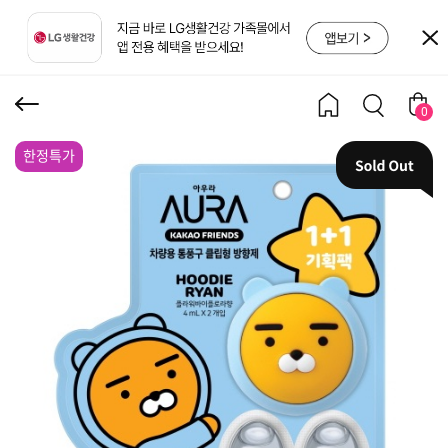
카오 차량용 방향제 라이
언페이스 4ml 2입 플로라
0
향
한정특가