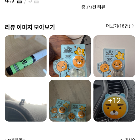
4.7
5
총 171건 리뷰
더보기(
리뷰 이미지 모아보기
18건)
+12