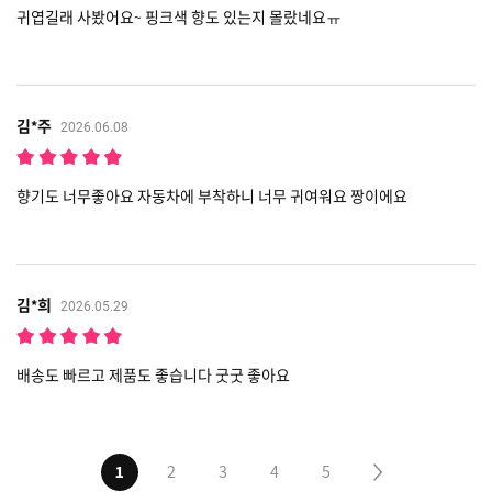
귀엽길래 사봤어요~ 핑크색 향도 있는지 몰랐네요ㅠ
김*주
2026.06.08
향기도 너무좋아요 자동차에 부착하니 너무 귀여워요 짱이에요
김*희
2026.05.29
배송도 빠르고 제품도 좋습니다 굿굿 좋아요
1
2
3
4
5
다음5페이지