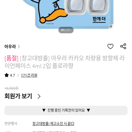
01
/
01
아우라
[품절]
[창고대방출] 아우라 카카오 차량용 방향제 라
이언페이스 4ml 2입 플로라향
건 리뷰
4.7
171
원
16,900
회원가 보기
▼ 진행 중인 기획전이 있어요 ▼
연관행사
창고대방출! 재고소진 시 끝💥