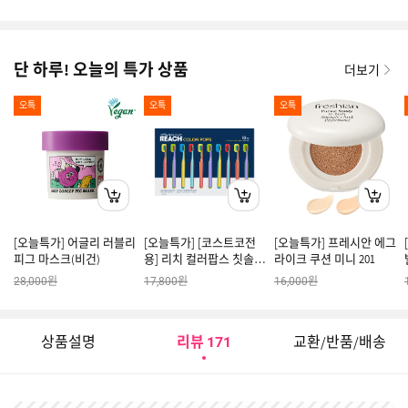
미향
단 하루! 오늘의 특가 상품
더보기
오특
오특
오특
[오늘특가] 어글리 러블리
[오늘특가] [코스트코전
[오늘특가] 프레시안 에그
피그 마스크(비건)
용] 리치 컬러팝스 칫솔
라이크 쿠션 미니 201
10입
원
원
원
28,000
17,800
16,000
상품설명
리뷰
교환/반품/배송
171