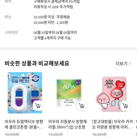
혜택
구매확정시 결제금액의 1%적립
리뷰작성 시 100P 추가적립
배송
20,000원 이상 : 무료배송
20,000원 미만 : 2,500원
구매제한
08월 03일부터 08월 09일까지
고객별 3개까지 구매 가능
비슷한 상품과 비교해보세요
더보기
아우라 듀얼액티브 방향
아우라 자동분사 방향제
[창고대방출] 아우라 카카
제 클린코튼향 (본품+리
리필 280ml*2입 난초향
오 차량용 방향제 어피치
필)
페이스 4ml 2입 윌유메리
원
원
원
10,900
15,200
16,900