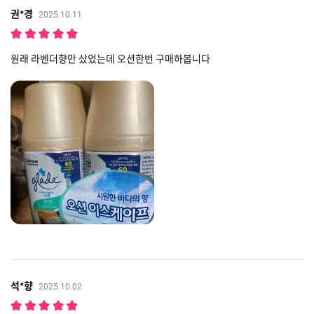
권*경
2025.10.11
원래 라벤더향만 샀었는데 오션한번 구매하봅니다
석*향
2025.10.02