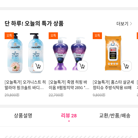
단 하루! 오늘의 특가 상품
더보기
오특
오특
오특
[오늘특가] 오가니스트 히
[오늘특가] 죽염 히핑 바
[오늘특가] 홈스타 살균세
말라야 핑크솔트 바디워
이옴 R펌핑치약 285G *2
정티슈 주방식탁용 60매
시 포레스트 민트향 900G
개
원
원
원
29,800
22,700
9,800
x 2개
상품설명
리뷰
교환/반품/배송
28