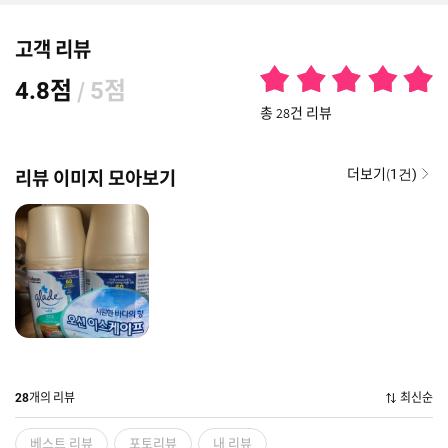
고객 리뷰
점
/
점
4.8
5
총 28건 리뷰
더보기(
리뷰 이미지 모아보기
1건)
개의 리뷰
최신순
28
베스트 리뷰
포토리뷰
내 리뷰