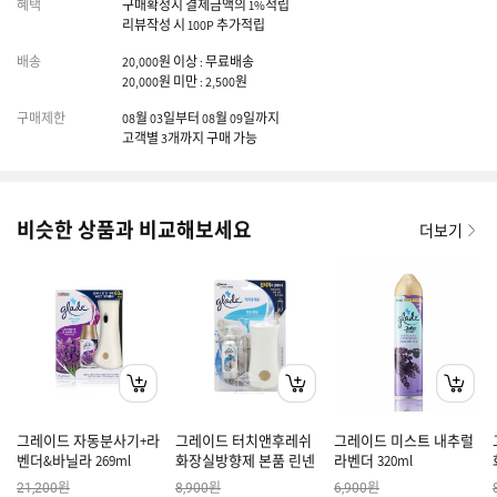
혜택
구매확정시 결제금액의 1%적립
리뷰작성 시 100P 추가적립
배송
20,000원 이상 : 무료배송
20,000원 미만 : 2,500원
구매제한
08월 03일부터 08월 09일까지
고객별 3개까지 구매 가능
비슷한 상품과 비교해보세요
더보기
그레이드 자동분사기+라
그레이드 터치앤후레쉬
그레이드 미스트 내추럴
벤더&바닐라 269ml
화장실방향제 본품 린넨
라벤더 320ml
원
원
원
21,200
8,900
6,900