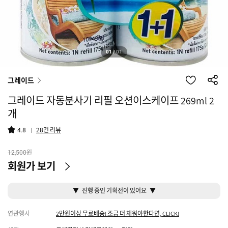
01
/
01
그레이드
그레이드 자동분사기 리필 오션이스케이프 269ml 2
개
건 리뷰
4.8
28
원
12,500
회원가 보기
▼ 진행 중인 기획전이 있어요 ▼
연관행사
2만원이상 무료배송! 조금 더 채워야한다면, CLICK!