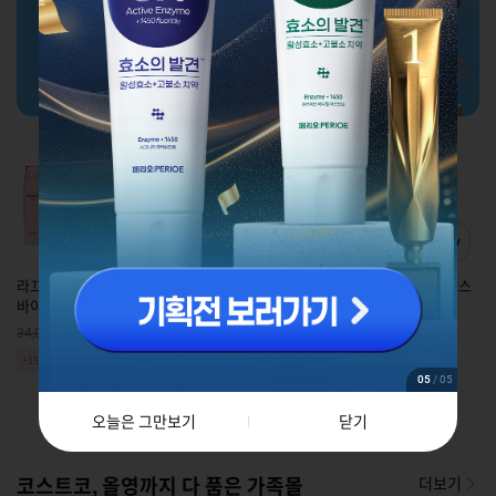
라끄베르 콜라겐 플러스
라끄베르 콜라겐플러스
라끄베르 콜라겐플러스
바이탈 2종기획
바이탈 스킨 220ml
바이탈 크림 60ml
원
원
원
34,000
16,000
23,000
+15%쿠폰
+15%쿠폰
+15%쿠폰
05
/
05
01
/
02
오늘은 그만보기
닫기
코스트코, 올영까지 다 품은 가족몰
더보기