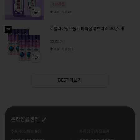
+15%쿠폰
리뷰
4.9
42
히말라야핑크솔트 바이옴 튜브치약 100g*6개
20
원
33,800
리뷰
4.9
585
더보기
BEST
온라인콜센터
주문/취소/배송 문의
제품 상담/품질 불편