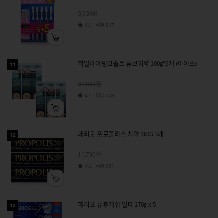
원
5,950
리뷰
4.8
847
히말라야핑크솔트 튜브치약 100g*6개 (아이스)
11
원
31,800
리뷰
4.9
563
페리오 프로폴리스 치약 160G 3개
12
원
11,700
리뷰
4.8
951
페리오 뉴후레쉬 알파 170g x 5
13