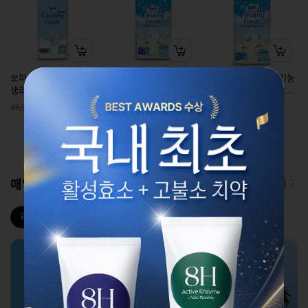
쏘피 쿨링프레쉬 날개형
쏘피 쿨링프레쉬 유기농
쏘피 쿨링프레쉬 유기농
생리대 특대형 24개입 X
날개형 생리대 대형 24개
날개형 생리대 중형 28개
3팩
입 X 3팩
입 X 3팩
원
원
원
38,900
38,900
38,900
01
/
05
매일매일 뷰티&헬스
더보기
라끄베르1+1
숨37