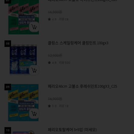
07
원
16,900
리뷰
4.9
28
클링스 스케일링케어 쿨링민트 100gx3
08
원
12,900
리뷰
4.8
520
페리오46cm 고불소 후레쉬민트100gX3_C25
09
원
16,900
리뷰
5.0
18
페리오토탈케어 5+5입 (미세모)
10