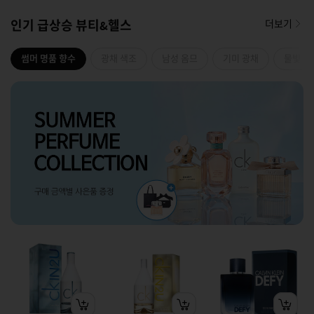
인기 급상승 뷰티&헬스
더보기
썸머 명품 향수
광채 색조
남성 옴므
기미 광채
물빛 2