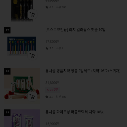
원
11,900
리뷰
4.8
201
[코스트코전용] 리치 컬러팝스 칫솔 10입
17
원
17,800
리뷰
5.0
1
유시몰 명품치약 정품 2입세트 (치약106*2+스퀴저)
18
원
31,800
+15%쿠폰
리뷰
4.9
100
유시몰 화이트닝 퍼플코렉터 치약 106g
19
원
16,900