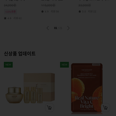
기획세트
원
원
원
34,000
115,000
33,000
리뷰
리뷰
+15%쿠폰
4.9
56
5.0
22
리뷰
4.8
62
01
/
21
신상품 업데이트
NEW
NEW