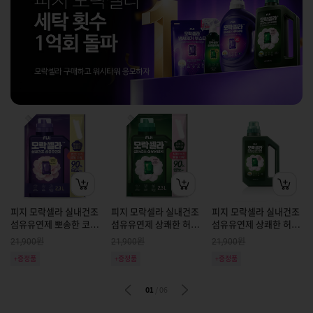
피지 모락셀라 실내건조
피지 모락셀라 실내건조
피지 모락셀라 실내건조
섬유유연제 뽀송한 코튼
섬유유연제 상쾌한 허브
섬유유연제 상쾌한 허브
향 리필 2.3L
향 리필 2.3L
향 용기 2L
원
원
원
21,900
21,900
21,900
+증정품
+증정품
+증정품
01
/
06