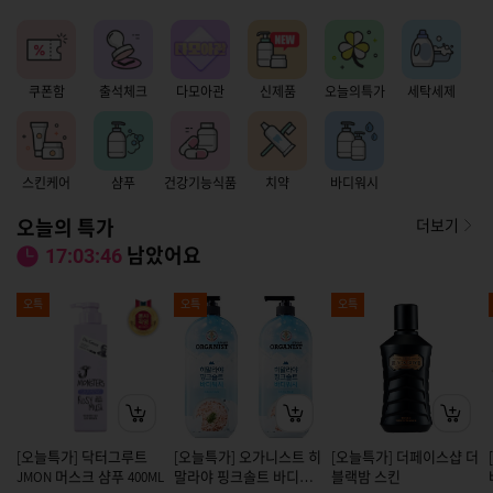
쿠폰함
출석체크
다모아관
신제품
오늘의특가
세탁세제
스킨케어
샴푸
건강기능식품
치약
바디워시
오늘의 특가
더보기
남았어요
17:03:45
오특
오특
오특
[오늘특가] 닥터그루트
[오늘특가] 오가니스트 히
[오늘특가] 더페이스샵 더
JMON 머스크 샴푸 400ML
말라야 핑크솔트 바디워
블랙밤 스킨