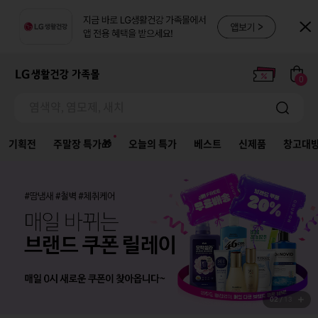
여행갈때 나도 같이가 ~ 🚗✈️🧳
염색약, 염모제, 새치
여행갈때 나도 같이가 ~ 🚗✈️🧳
0
염색약, 염모제, 새치
기획전
주말장 특가🎁
오늘의 특가
베스트
신제품
창고대
02
/
13