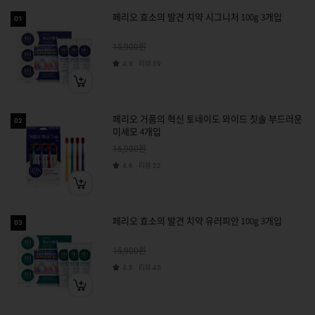
페리오 효소의 발견 치약 시그니처 100g 3개입
01
원
15,900
리뷰
4.8
89
페리오 거품의 혁신 토네이도 와이드 칫솔 부드러운
02
미세모 4개입
원
16,900
리뷰
4.6
22
페리오 효소의 발견 치약 유러피안 100g 3개입
03
원
15,900
리뷰
4.8
45