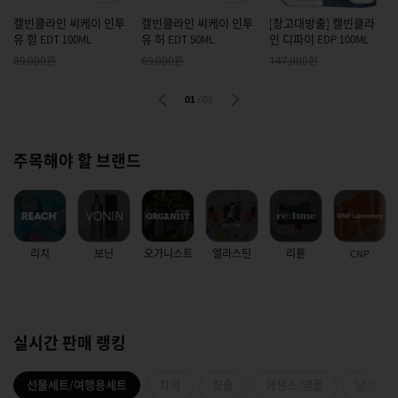
캘빈클라인 씨케이 인투
캘빈클라인 씨케이 인투
[창고대방출] 캘빈클라
유 힘 EDT 100ML
유 허 EDT 50ML
인 디파이 EDP 100ML
원
원
원
89,000
69,000
147,000
01
/
08
주목해야 할 브랜드
리치
보닌
오가니스트
엘라스틴
리튠
CNP
실시간 판매 랭킹
선물세트/여행용세트
치약
칫솔
에센스/앰플
남성화장