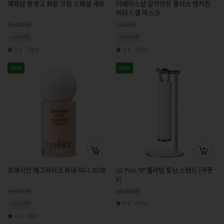
예화담 환생고 화윤 크림 스페셜 세트
더페이스샵 갈아만든 플러스 탠저린
비타 C 겔 마스크
원
원
76,000
2,500
+15%쿠폰
+15%쿠폰
리뷰
리뷰
0.0
0
5.0
9
NEW
NEW
프레시안 에그라이크 파네 미니 203호
LG PraL SP 멜라빔 토닝 스탠드 [쿠폰
X]
원
원
14,000
35,000
리뷰
+15%쿠폰
0.0
0
리뷰
4.0
1