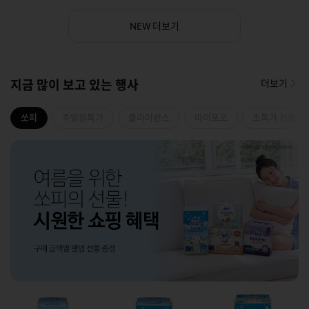
더보기
NEW
지금 많이 보고 있는 행사
더보기
쏘피
주말장특가
클리어런스
마미포코
초특가 선물세