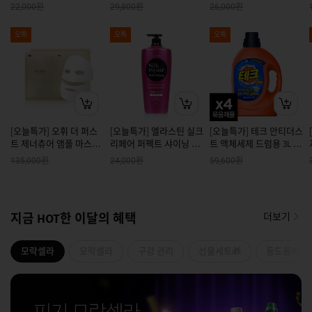
시 포레스트 민트향 900G
원
원
원
22,000
29,800
26,000
x 2개
오특
오특
오특
[오늘특가] 오휘 더 퍼스
[오늘특가] 엘라스틴 실크
[오늘특가] 테크 안티더스
트 제너츄어 앰플 마스크
리페어 퍼펙트 샤이닝 샴
트 액체세제 드럼용 3L 4
기획세트
푸 1200ml X 2
개
원
원
원
135,000
24,000
59,600
지금 HOT한 이달의 혜택
더보기
모락셀라
모락셀라
구강 관리
선물세트🎁
등드름바디