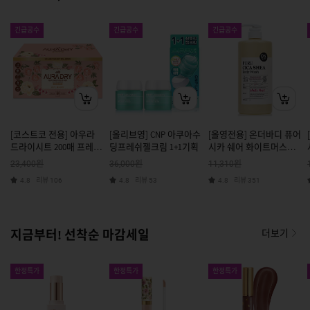
긴급공수
긴급공수
긴급공수
[코스트코 전용] 아우라
[올리브영] CNP 아쿠아수
[올영전용] 온더바디 퓨어
드라이시트 200매 프레쉬
딩프레쉬젤크림 1+1기획
시카 쉐어 화이트머스크
플로럴
바디워시1000ml
원
원
원
23,400
36,000
11,310
리뷰
리뷰
리뷰
4.8
106
4.8
53
4.8
351
지금부터! 선착순 마감세일
더보기
한정특가
한정특가
한정특가