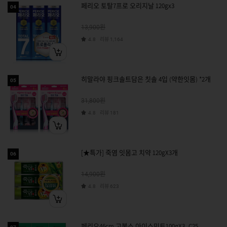
페리오 토탈7프로 오리지날 120gx3
04
원
13,900
리뷰
4.8
1,164
히말라야 핑크솔트담은 칫솔 4입 (약한잇몸) *2개
05
원
31,800
리뷰
4.8
181
[★특가] 죽염 잇몸고 치약 120gX3개
06
원
14,900
리뷰
4.8
623
페리오46cm 고불소 아이스민트100gX3_C25