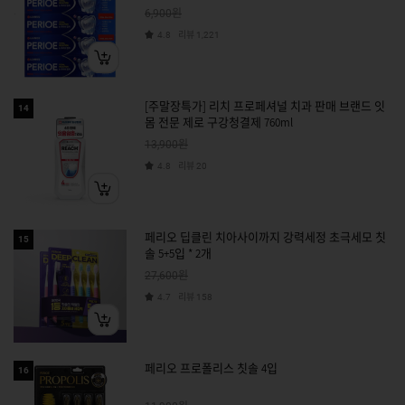
원
6,900
리뷰
4.8
1,221
[주말장특가] 리치 프로페셔널 치과 판매 브랜드 잇
14
몸 전문 제로 구강청결제 760ml
원
13,900
리뷰
4.8
20
페리오 딥클린 치아사이까지 강력세정 초극세모 칫
15
솔 5+5입 * 2개
원
27,600
리뷰
4.7
158
페리오 프로폴리스 칫솔 4입
16