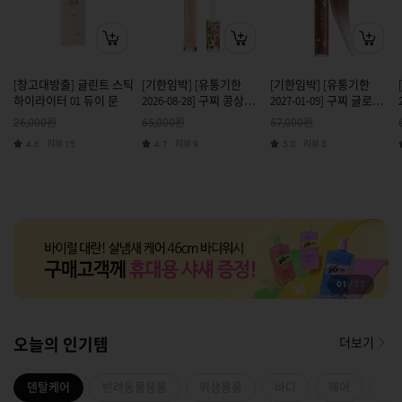
[창고대방출] 글린트 스틱
[기한임박] [유통기한
[기한임박] [유통기한
하이라이터 01 듀이 문
2026-08-28] 구찌 콩상트
2027-01-09] 구찌 글로스
레 컨실러 (4color) [쿠폰
아 레브르 118 수잔브라운
원
원
원
26,000
65,000
57,000
X]
리뷰
리뷰
리뷰
4.6
15
4.7
9
5.0
5
01
/
17
오늘의 인기템
더보기
덴탈케어
반려동물용품
위생용품
바디
헤어
스