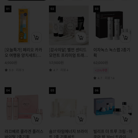
01
02
03
[오늘특가] 페리오 카카
[감사의달] 벨먼 센티드
이자녹스 녹스랩 2종기
오 여행용 양치세트(라
모먼트 프리미엄 트래블
획
이언)
키트
원
원
원
4,900
17,900
62,000
리뷰
리뷰
5.0
5
4.7
4
+15%쿠폰
리뷰
4.7
14
04
05
06
라끄베르 콜라겐 플러스
숨37 타임에너지 브라이
빌리프 더 트루 크림 - 아
바이탈 2종기획
트 2종 기획세트
쿠아 밤 30ml 트라이얼