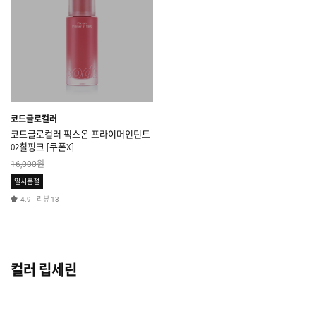
코드글로컬러
코드글로컬러 픽스온 프라이머인틴트
02칠핑크 [쿠폰X]
원
16,000
일시품절
리뷰
4.9
13
컬러 립세린