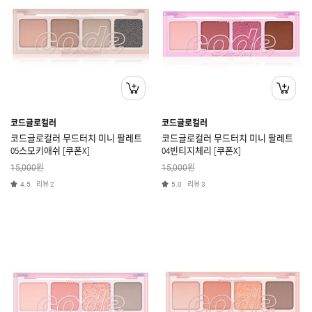
코드글로컬러
코드글로컬러
코드글로컬러 무드터치 미니 팔레트
코드글로컬러 무드터치 미니 팔레트
05스모키애쉬 [쿠폰X]
04빈티지체리 [쿠폰X]
원
원
15,000
15,000
리뷰
리뷰
4.5
2
5.0
3