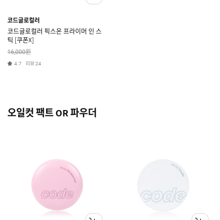
코드글로컬러
코드글로컬러 픽스온 프라이머 인 스
틱 [쿠폰X]
원
16,000
리뷰
4.7
24
오일컷 팩트 OR 파우더