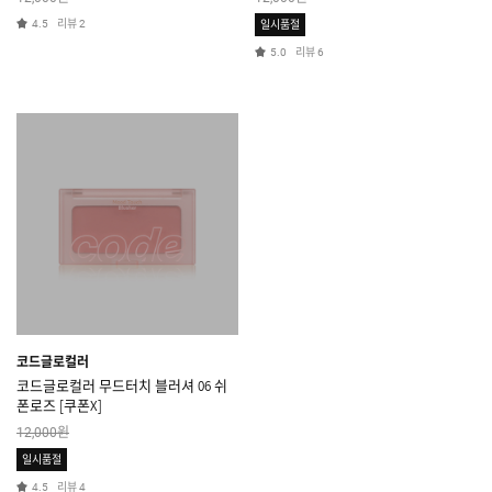
리뷰
4.5
2
일시품절
리뷰
5.0
6
코드글로컬러
코드글로컬러 무드터치 블러셔 06 쉬
폰로즈 [쿠폰X]
원
12,000
일시품절
리뷰
4.5
4