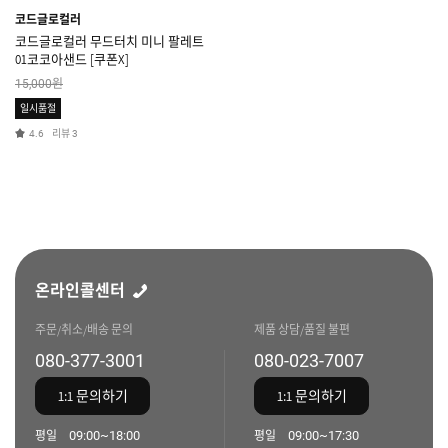
코드글로컬러
코드글로컬러 무드터치 미니 팔레트
01코코아샌드 [쿠폰X]
원
15,000
일시품절
리뷰
4.6
3
온라인콜센터
주문/취소/배송 문의
제품 상담/품질 불편
080-377-3001
080-023-7007
1:1 문의하기
1:1 문의하기
평일
09:00~18:00
평일
09:00~17:30