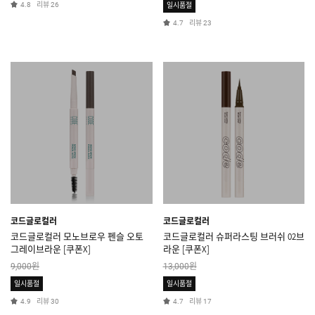
리뷰
4.8
26
일시품절
리뷰
4.7
23
코드글로컬러
코드글로컬러
코드글로컬러 모노브로우 펜슬 오토
코드글로컬러 슈퍼라스팅 브러쉬 02브
그레이브라운 [쿠폰X]
라운 [쿠폰X]
원
원
9,000
13,000
일시품절
일시품절
리뷰
리뷰
4.9
30
4.7
17