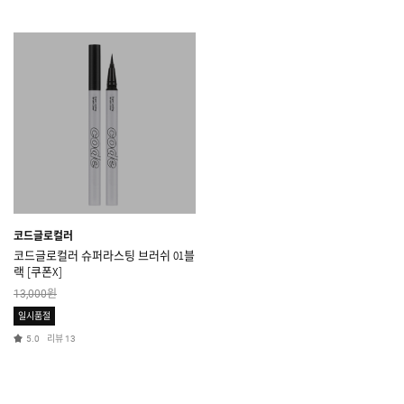
코드글로컬러
코드글로컬러 슈퍼라스팅 브러쉬 01블
랙 [쿠폰X]
원
13,000
일시품절
리뷰
5.0
13