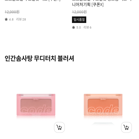
니어처기획 [쿠폰X]
원
원
12,000
12,000
리뷰
4.8
28
일시품절
리뷰
5.0
6
인간솜사탕 무디터치 블러셔