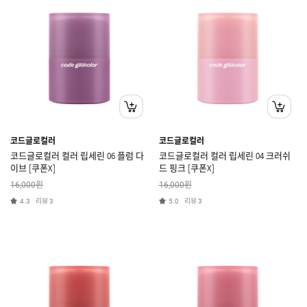
코드글로컬러
코드글로컬러
코드글로컬러 컬러 립세린 06 플럼 다
코드글로컬러 컬러 립세린 04 크러쉬
이브 [쿠폰X]
드 핑크 [쿠폰X]
원
원
16,000
16,000
리뷰
리뷰
4.3
3
5.0
3