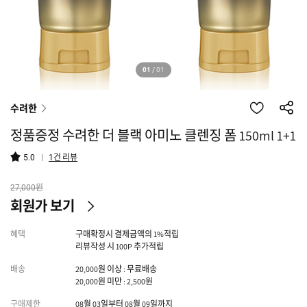
01
/
01
수려한
정품증정 수려한 더 블랙 아미노 클렌징 폼 150ml 1+1
건 리뷰
5.0
1
원
27,000
회원가 보기
혜택
구매확정시 결제금액의 1%적립
리뷰작성 시 100P 추가적립
배송
20,000원 이상 : 무료배송
20,000원 미만 : 2,500원
구매제한
08월 03일부터 08월 09일까지