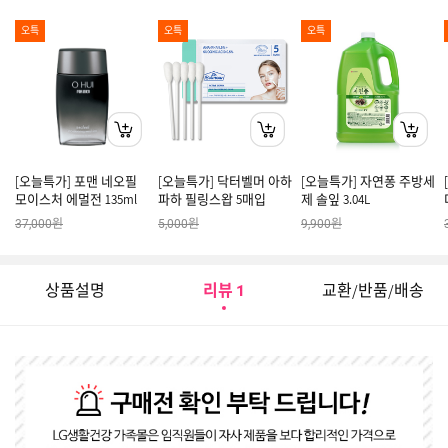
오특
오특
오특
[오늘특가] 포맨 네오필
[오늘특가] 닥터벨머 아하
[오늘특가] 자연퐁 주방세
모이스처 에멀전 135ml
파하 필링스왑 5매입
제 솔잎 3.04L
원
원
원
37,000
5,000
9,900
상품설명
리뷰
교환/반품/배송
1