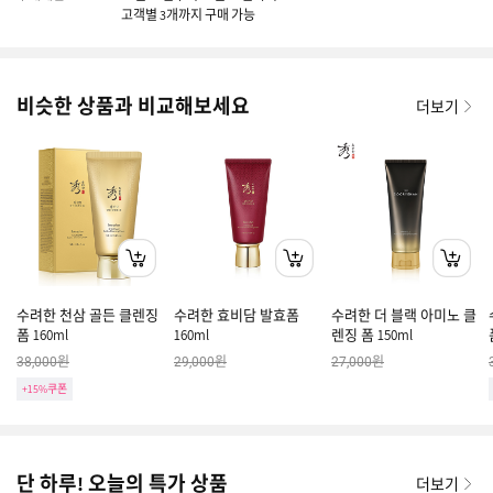
고객별 3개까지 구매 가능
비슷한 상품과 비교해보세요
더보기
수려한 천삼 골든 클렌징
수려한 효비담 발효폼
수려한 더 블랙 아미노 클
폼 160ml
160ml
렌징 폼 150ml
원
원
원
38,000
29,000
27,000
+15%쿠폰
단 하루! 오늘의 특가 상품
더보기