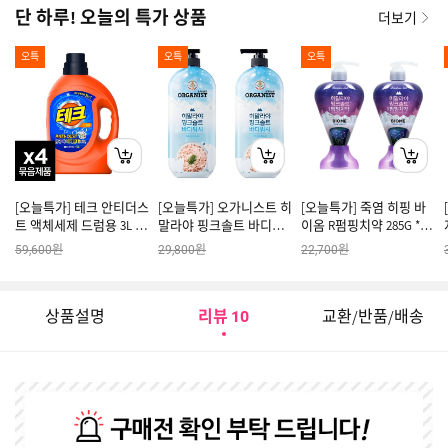
단 하루! 오늘의 특가 상품
더보기
오특
오특
오특
[오늘특가] 테크 안티더스
[오늘특가] 오가니스트 히
[오늘특가] 죽염 히핑 바
트 액체세제 드럼용 3L 4
말라야 핑크솔트 바디워
이옴 R펌핑치약 285G *2
개
시 포레스트 민트향 900G
개
원
원
원
59,600
29,800
22,700
x 2개
상품설명
리뷰
교환/반품/배송
10