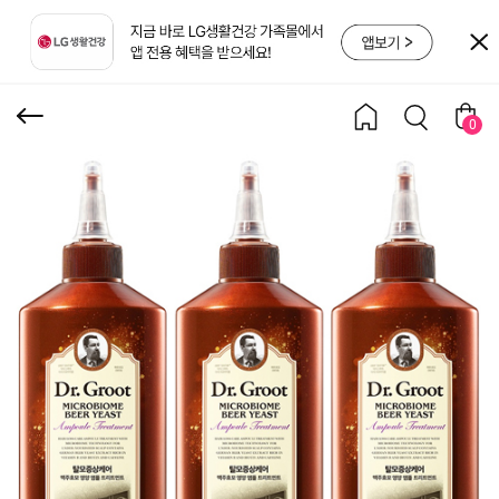
바옴 효모앰플트리트먼
트 250ml
0