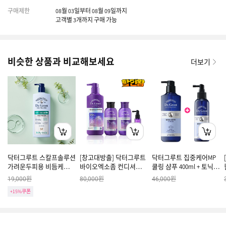
구매제한
08월 03일부터 08월 09일까지
고객별 3개까지 구매 가능
비슷한 상품과 비교해보세요
더보기
닥터그루트 스칼프솔루션
[창고대방출] 닥터그루트
닥터그루트 집중케어MP
가려운두피용 비듬케어
바이오엑소좀 컨디셔너
쿨링 샴푸 400ml + 토닉
샴푸 700ml
400ml+샴푸180ml+컨디
150ml
원
원
원
19,000
80,000
46,000
셔너 180ml+토닉 50ml
+15%쿠폰