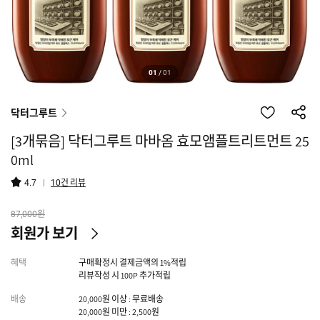
01
/
01
닥터그루트
[3개묶음] 닥터그루트 마바옴 효모앰플트리트먼트 25
0ml
건 리뷰
4.7
10
원
87,000
회원가 보기
혜택
구매확정시 결제금액의 1%적립
리뷰작성 시 100P 추가적립
배송
20,000원 이상 : 무료배송
20,000원 미만 : 2,500원