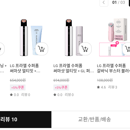
이전
01
/
03
닝 +
LG 프라엘 수퍼폼
LG 프라엘 수퍼폼
LG 프라엘 수퍼폼
앰플
써마샷 얼티밋 +
써마샷 얼티밋 + GL 퍼밍
갈바닉 부스터 블러
글래스라이크
앰플 90ml
핑크 +(증정) 트리플
원
원
원
654,000
694,000
108,000
하이드로세라
토닝샷 세럼 15ml +
캡슐젤크림100ML
젤크림 50ml [쿠폰X
리뷰
+5%쿠폰
+5%쿠폰
4.6
3
리뷰
리뷰
0.0
0
0.0
0
리뷰
교환/반품/배송
10