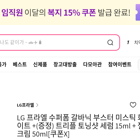
염모제, 새치
도 같이가 ~ 🚗✈️🧳
염모제, 새치
1
치
특가
베스트
신제품
창고대방출
다모아관
참여이벤트
LG프라엘
LG 프라엘 수퍼폼 갈바닉 부스터 미스틱 
이트 +(증정) 트리플 토닝샷 세럼 15ml + 
크림 50ml[쿠폰X]