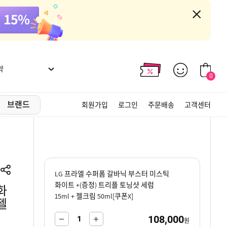
약
0
브랜드
회원가입
로그인
주문배송
고객센터
LG 프라엘 수퍼폼 갈바닉 부스터 미스틱
화이트 +(증정) 트리플 토닝샷 세럼
화
15ml + 젤크림 50ml[쿠폰X]
젤
108,000
-
+
원