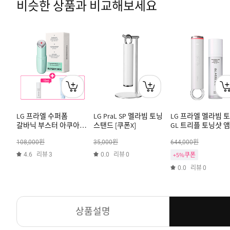
비슷한 상품과 비교해보세요
LG 프라엘 수퍼폼
LG PraL SP 멜라빔 토닝
LG 프라엘 멜라빔 토
갈바닉 부스터 아쿠아
스탠드 [쿠폰X]
GL 트리플 토닝샷 
민트 +(증정) 트리플
50ml
원
원
원
108,000
35,000
644,000
토닝샷 세럼 15ml +
젤크림 50ml [쿠폰X]
리뷰
리뷰
4.6
3
0.0
0
+5%쿠폰
리뷰
0.0
0
상품설명