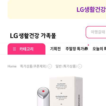
염색약, 
여행갈때 나
염색약, 
기획전
주말장 특가🎁
오늘의 
카테고리
특가상품(쿠폰제외)
일반 (특가상품)
Home