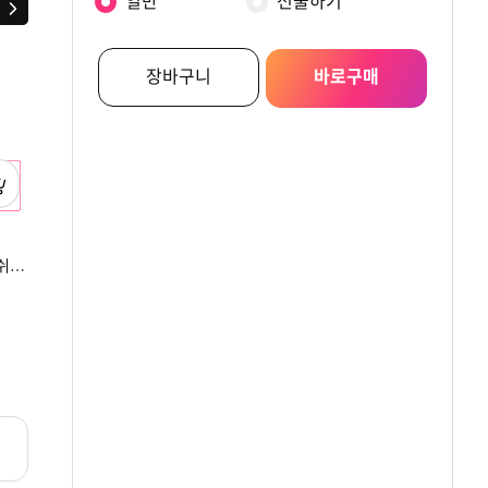
일반
선물하기
다음
장바구니
바로구매
LG 프라엘 수퍼폼
LG 프라엘 멜라빔 토닝 +
LG 프라엘 멜라빔 토
쉬
써마샷 얼티밋 + GL
글래스라이크
(증정) 멜라빔 토닝
트리플 토닝샷 앰플
하이드로세라
스탠드 + 스타터키
원
원
원
684,000
614,000
559,000
50ml
캡슐젤크림100ML
[쿠폰X]
]
리뷰
+5%쿠폰
+5%쿠폰
4.9
26
리뷰
리뷰
0.0
0
0.0
0