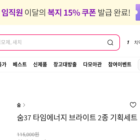
염모제, 새치
도 같이가 ~ 🚗✈️🧳
염모제, 새치
1
치
특가
베스트
신제품
창고대방출
다모아관
참여이벤트
숨
숨37 타임에너지 브라이트 2종 기획세트
원
115,000