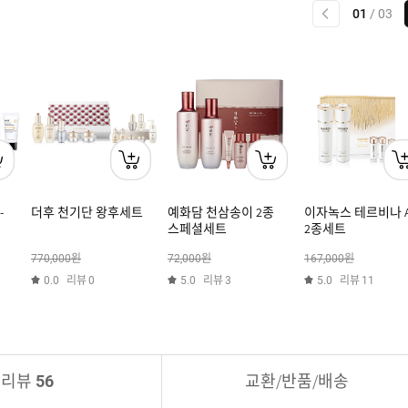
이전
01
/
03
-
더후 천기단 왕후세트
예화담 천삼송이 2종
이자녹스 테르비나 A
스페셜세트
2종세트
원
원
원
770,000
72,000
167,000
리뷰
리뷰
리뷰
0.0
0
5.0
3
5.0
11
리뷰
교환/반품/배송
56