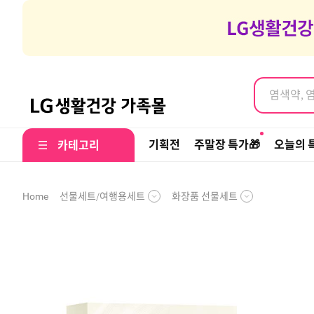
염색약, 
여행갈때 나
염색약, 
기획전
주말장 특가🎁
오늘의 
카테고리
선물세트/여행용세트
화장품 선물세트
Home