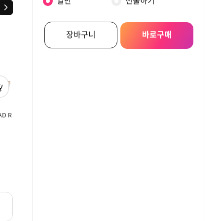
일반
선물하기
다음
장바구니
바로구매
D R
비욘드 아크네이처
이자녹스 에이지포커스
라끄베르 콜라겐 
2종세트
프라임 2종 기획세트
바이탈 2종기획
원
원
원
66,000
110,000
34,000
리뷰
리뷰
5.0
2
0.0
0
+15%쿠폰
리뷰
4.8
62