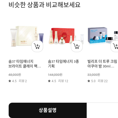
비슷한 상품과 비교해보세요
숨37 타임에너지
숨37 타임에너지 3종
빌리프 더 트루 크림 
브라이트 클레이 팩
기획
아쿠아 밤 30ml
클렌저 기획세트
트라이얼 기획세트
원
원
원
48,000
144,000
33,000
리뷰
리뷰
리뷰
4.5
2
4.5
12
5.0
22
상품설명