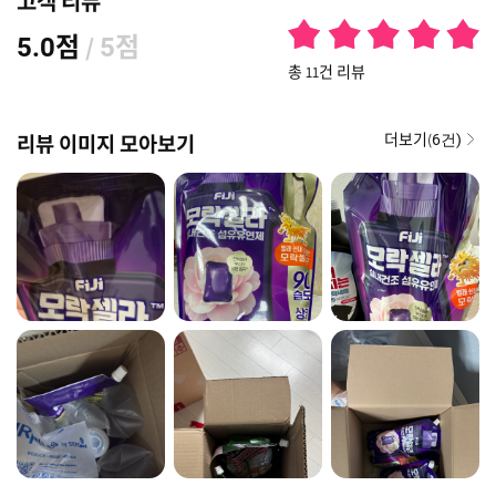
고객 리뷰
점
/
점
5.0
5
총 11건 리뷰
더보기(
리뷰 이미지 모아보기
6건)