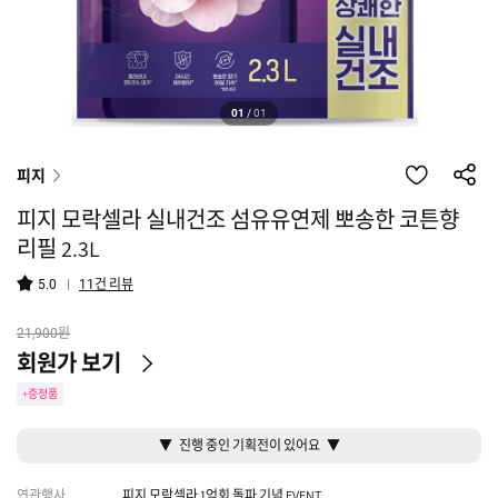
01
/
01
피지
피지 모락셀라 실내건조 섬유유연제 뽀송한 코튼향
리필 2.3L
건 리뷰
5.0
11
원
21,900
회원가 보기
+증정품
▼ 진행 중인 기획전이 있어요 ▼
연관행사
피지 모락셀라 1억회 돌파 기념 EVENT