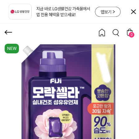
섬유유연제 뽀송한 코튼
향 리필 2.3L
0
NEW