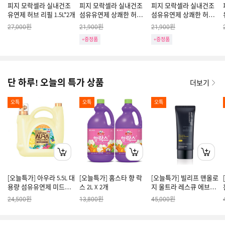
피지 모락셀라 실내건조
피지 모락셀라 실내건조
피지 모락셀라 실내건조
유연제 허브 리필 1.5L*2개
섬유유연제 상쾌한 허브
섬유유연제 상쾌한 허브
향 용기 2L
향 리필 2.3L
원
원
원
27,000
21,900
21,900
+증정품
+증정품
단 하루! 오늘의 특가 상품
더보기
오특
오특
오특
[오늘특가] 아우라 5.5L 대
[오늘특가] 홈스타 향 락
[오늘특가] 빌리프 맨올로
용량 섬유유연제 미드나
스 2L X 2개
지 울트라 레스큐 에브리
잇골드
데이 선스크린
원
원
원
24,500
13,800
45,000