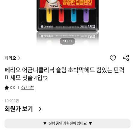
01
/
01
페리오
페리오 어금니클리닉 슬림 초박막헤드 힘있는 탄력
미세모 칫솔 4입*2
건 리뷰
0.0
0
원
19,900
회원가 보기
▼ 진행 중인 기획전이 있어요 ▼