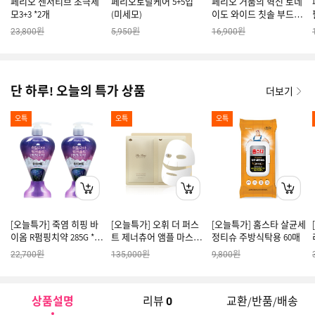
페리오 센서티브 초극세
페리오토탈케어 5+5입
페리오 거품의 혁신 토네
모3+3 *2개
(미세모)
이도 와이드 칫솔 부드러
운 미세모 4개입
원
원
원
23,800
5,950
16,900
단 하루! 오늘의 특가 상품
더보기
오특
오특
오특
[오늘특가] 죽염 히핑 바
[오늘특가] 오휘 더 퍼스
[오늘특가] 홈스타 살균세
이옴 R펌핑치약 285G *2
트 제너츄어 앰플 마스크
정티슈 주방식탁용 60매
개
기획세트
원
원
원
22,700
135,000
9,800
상품설명
리뷰
교환/반품/배송
0