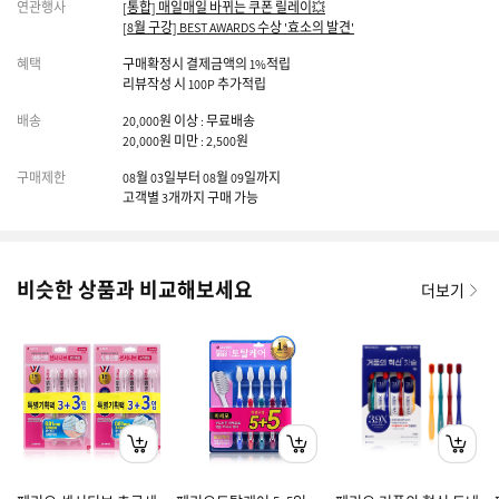
연관행사
[통합] 매일매일 바뀌는 쿠폰 릴레이💥
[8월 구강] BEST AWARDS 수상 '효소의 발견'
혜택
구매확정시 결제금액의 1%적립
리뷰작성 시 100P 추가적립
배송
20,000원 이상 : 무료배송
20,000원 미만 : 2,500원
구매제한
08월 03일부터 08월 09일까지
고객별 3개까지 구매 가능
비슷한 상품과 비교해보세요
더보기