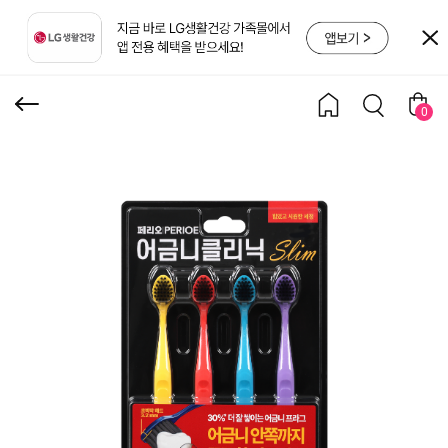
림 초박막헤드 힘있는 탄
력 미세모 칫솔 4입*2
0