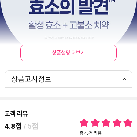
상품설명 더보기
상품고시정보
고객 리뷰
점
/
점
4.8
5
총 45건 리뷰