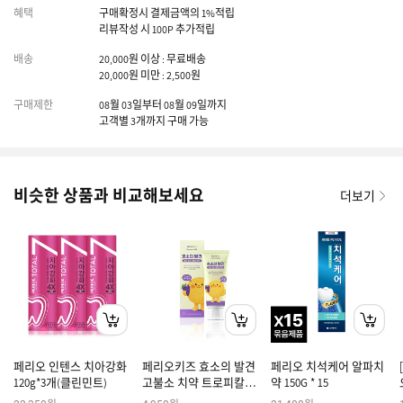
혜택
구매확정시 결제금액의 1%적립
리뷰작성 시 100P 추가적립
배송
20,000원 이상 : 무료배송
20,000원 미만 : 2,500원
구매제한
08월 03일부터 08월 09일까지
고객별 3개까지 구매 가능
비슷한 상품과 비교해보세요
더보기
페리오 인텐스 치아강화
페리오키즈 효소의 발견
페리오 치석케어 알파치
120g*3개(클린민트)
고불소 치약 트로피칼민
약 150G * 15
트 80g