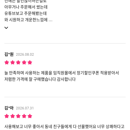
전에는 할인많이하는걸로
아무거나 주문해서 썼는데
유튜브보고 주문해봤는데
와 시원하고 개운한느낌에
시원한느낌이 진짜 오래가요
양치끝나고도
목캔디 입안에있는 느낌이에요
고기먹고 마늘 왕창 먹을때도
효과짱일듯 👍
김*원
2026.08.02
늘 만족하며 사용하는 제품을 임직원몰에서 정기할인쿠폰 적용받아서
저렴한 가격에 잘 구매했습니다 감사합니다
김*아
2026.07.31
사용해보고 너무 좋아서 동네 친구들에게 다 선물했어요 너무 상쾌하다고