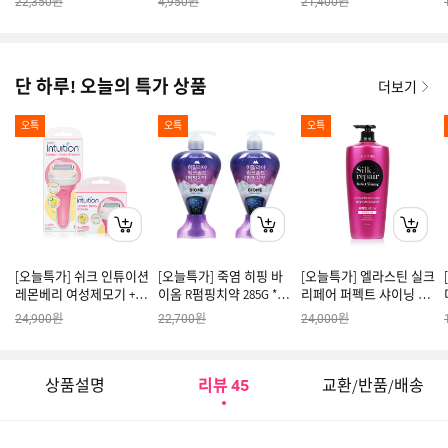
원
원
원
22,350
4,950
21,400
단 하루! 오늘의 특가 상품
더보기
오특
오특
오특
[오늘특가] 쉬크 인튜이션
[오늘특가] 죽염 히핑 바
[오늘특가] 엘라스틴 실크
레몬베리 여성제모기 + 날
이옴 R펌핑치약 285G *2
리페어 퍼펙트 샤이닝 샴
5입
개
푸 1200ml X 2
원
원
원
24,900
22,700
24,000
상품설명
리뷰
교환/반품/배송
45