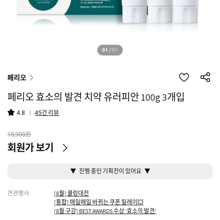
01
/
01
페리오
페리오 효소의 발견 치약 유러피안 100g 3개입
건 리뷰
4.8
45
원
15,900
회원가 보기
▼ 진행 중인 기획전이 있어요 ▼
연관행사
[8월] 쿨링대전
[통합] 매일매일 바뀌는 쿠폰 릴레이💥
[8월 구강] BEST AWARDS 수상 '효소의 발견'