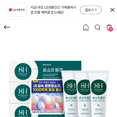
유러피안 100g 3개입
0