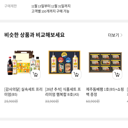
구매제한
11월 13일부터 12월 31일까지
고객별 100개까지 구매 가능
비슷한 상품과 비교해보세요
더보기
[감사의달] 실속세트 프리
[26년 추석] 식품세트 프
제주돔베팸 1호(B5)+쇼핑
미엄(B5)
리미엄 햄복합 B호(A5)
백 증정
원
원
원
25,900
33,900
60,900