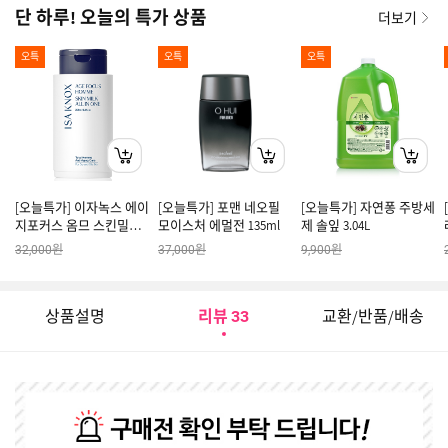
단 하루! 오늘의 특가 상품
더보기
오특
오특
오특
[오늘특가] 이자녹스 에이
[오늘특가] 포맨 네오필
[오늘특가] 자연퐁 주방세
지포커스 옴므 스킨밀크
모이스처 에멀전 135ml
제 솔잎 3.04L
올인원
원
원
원
32,000
37,000
9,900
상품설명
리뷰
교환/반품/배송
33