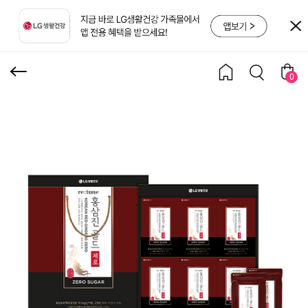
제로 골드 50ML*24포_유
통기한:2027-07-12
0