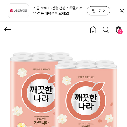
가드니아 27m x 30롤 x 2
팩
0