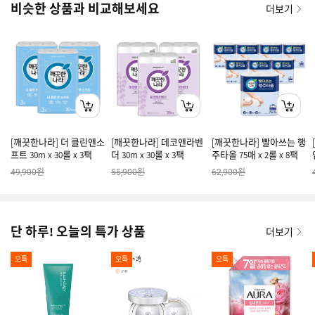
비슷한 상품과 비교해보세요
더보기
[깨끗한나라] 더 클린앤소
[깨끗한나라] 데코앤라벤
[깨끗한나라] 빨아쓰는 행
프트 30m x 30롤 x 3팩
더 30m x 30롤 x 3팩
주타올 75매 x 2롤 x 8팩
원
원
원
49,900
55,900
62,900
단 하루! 오늘의 특가 상품
더보기
오특
오특
오특