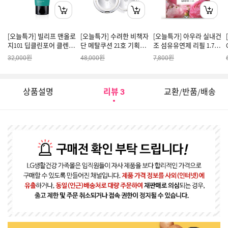
[오늘특가] 빌리프 맨올로
[오늘특가] 수려한 비책자
[오늘특가] 아우라 실내건
지101 딥클린포어 클렌징
단 메탈쿠션 21호 기획세
조 섬유유연제 리필 1.7L
솝 160ml
트
윌유메리미
원
원
원
32,000
48,000
7,800
상품설명
리뷰
교환/반품/배송
3