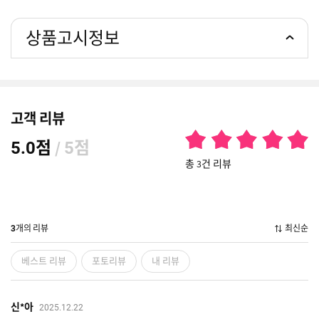
상품고시정보
고객 리뷰
점
/
점
5.0
5
총 3건 리뷰
개의 리뷰
최신순
3
베스트 리뷰
포토리뷰
내 리뷰
신*아
2025.12.22