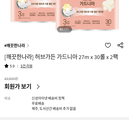
01
/
01
#깨끗한나라
[깨끗한나라] 허브가든 가드니아 27m x 30롤 x 2팩
건 리뷰
5.0
3
원
43,800
회원가 보기
배송
신성아이넷 배송비 정책
무료배송
제주, 도서산간 배송비 추가 없음