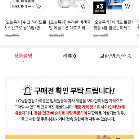
[오늘특가] 쉬크 하이드로
[오늘특가] 수려한 비책자
[오늘특가] 페리오 토탈7
5 스킨프로 날13입+면도
단 메탈쿠션 21호 기획세
칫솔 4입(힘있는미세모)
기+커버1
트
x3개
원
원
원
45,900
48,000
29,700
상품설명
리뷰
교환/반품/배송
0