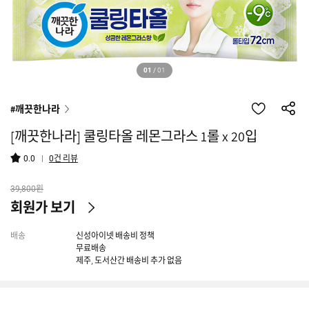
01
/
01
#깨끗한나라
[깨끗한나라] 쿨링타올 레몬그라스 1롤 x 20입
건 리뷰
0.0
0
원
39,800
회원가 보기
배송
신성아이넷 배송비 정책
무료배송
제주, 도서산간 배송비 추가 없음