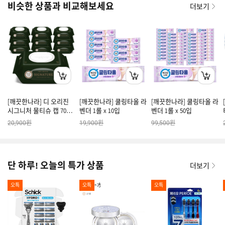
비슷한 상품과 비교해보세요
더보기
[깨끗한나라] 디 오리진
[깨끗한나라] 쿨링타올 라
[깨끗한나라] 쿨링타올 라
시그니처 물티슈 캡 70매
벤더 1롤 x 10입
벤더 1롤 x 50입
x 10팩
원
원
원
20,900
19,900
99,500
단 하루! 오늘의 특가 상품
더보기
오특
오특
오특