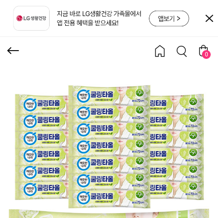
레몬그라스 1롤 x 20입
0