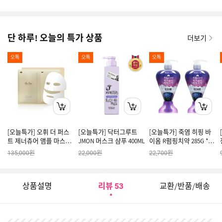
단 하루! 오늘의 특가 상품
더보기
오특
오특
오특
[오늘특가] 오휘 더 퍼스
[오늘특가] 닥터그루트
[오늘특가] 죽염 히핑 바
트 제너츄어 앰플 마스크
JMON 머스크 샴푸 400ML
이옴 R펌핑치약 285G *2
기획세트
개
원
원
원
135,000
22,000
22,700
상품설명
리뷰
교환/반품/배송
53