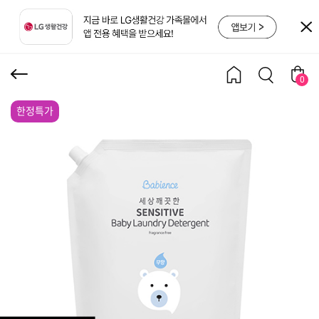
센서티브 세탁세제 무향
리필 2.2L X 2개
0
한정특가