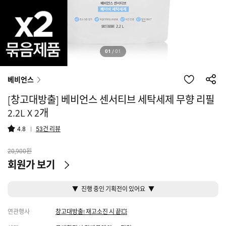
01
/
01
베비언스
[창고대방출] 베비언스 센서티브 세탁세제 무향 리필
2.2L X 2개
건 리뷰
4.8
53
원
20,900
회원가 보기
▼ 진행 중인 기획전이 있어요 ▼
연관행사
창고대방출! 재고소진 시 끝💥