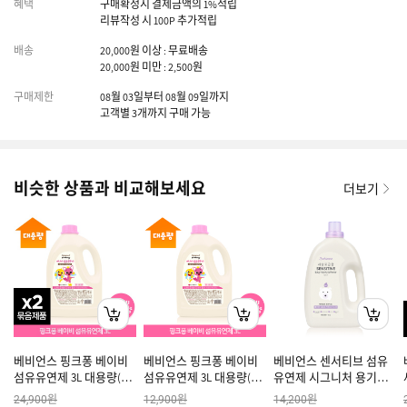
혜택
구매확정시 결제금액의 1%적립
리뷰작성 시 100P 추가적립
배송
20,000원 이상 : 무료배송
20,000원 미만 : 2,500원
구매제한
08월 03일부터 08월 09일까지
고객별 3개까지 구매 가능
비슷한 상품과 비교해보세요
더보기
베비언스 핑크퐁 베이비
베비언스 핑크퐁 베이비
베비언스 센서티브 섬유
섬유유연제 3L 대용량(겸
섬유유연제 3L 대용량(겸
유연제 시그니처 용기
용) X 2
용)
1.5L
원
원
원
24,900
12,900
14,200